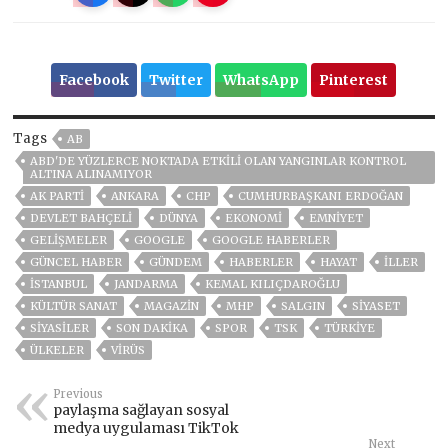
Facebook
Twitter
WhatsApp
Pinterest
Tags
AB
ABD'DE YÜZLERCE NOKTADA ETKILI OLAN YANGINLAR KONTROL
ALTINA ALINAMIYOR
AK PARTİ
ANKARA
CHP
CUMHURBAŞKANI ERDOĞAN
DEVLET BAHÇELİ
DÜNYA
EKONOMİ
EMNİYET
GELIŞMELER
GOOGLE
GOOGLE HABERLER
GÜNCEL HABER
GÜNDEM
HABERLER
HAYAT
İLLER
ISTANBUL
JANDARMA
KEMAL KILIÇDAROĞLU
KÜLTÜR SANAT
MAGAZİN
MHP
SALGIN
SİYASET
SİYASİLER
SON DAKIKA
SPOR
TSK
TÜRKİYE
ÜLKELER
VIRÜS
Previous
paylaşma sağlayan sosyal
medya uygulaması TikTok
Next