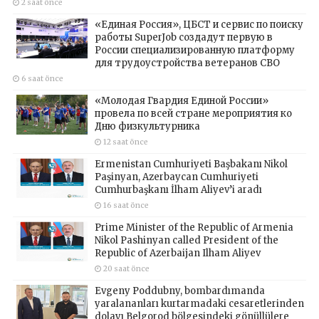
2 saat önce
«Единая Россия», ЦБСТ и сервис по поиску
работы SuperJob создадут первую в
России специализированную платформу
для трудоустройства ветеранов СВО
6 saat önce
«Молодая Гвардия Единой России»
провела по всей стране мероприятия ко
Дню физкультурника
12 saat önce
Ermenistan Cumhuriyeti Başbakanı Nikol
Paşinyan, Azerbaycan Cumhuriyeti
Cumhurbaşkanı İlham Aliyev’i aradı
16 saat önce
Prime Minister of the Republic of Armenia
Nikol Pashinyan called President of the
Republic of Azerbaijan Ilham Aliyev
20 saat önce
Evgeny Poddubny, bombardımanda
yaralananları kurtarmadaki cesaretlerinden
dolayı Belgorod bölgesindeki gönüllülere