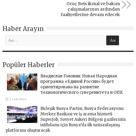
Oruç Reis ikmal ve bakım
çalışmalarının ardından
faaliyetlerine devam edecek
Haber Arayın
Popüler Haberler
Владислав Головин: Новая Народная
программа «Единой России» будет
ориентирована на развитие
технологического суверенитета и ОПК
2 saat önce
Birleşik Rusya Partisi, Rusya Federasyonu
Merkez Bankası ve iş arama hizmeti
SuperJob, Sovyet Askeri Bölgesi gazilerinin
istihdamı için Rusya’da ilk uzmanlaşmış
platformu oluşturacak