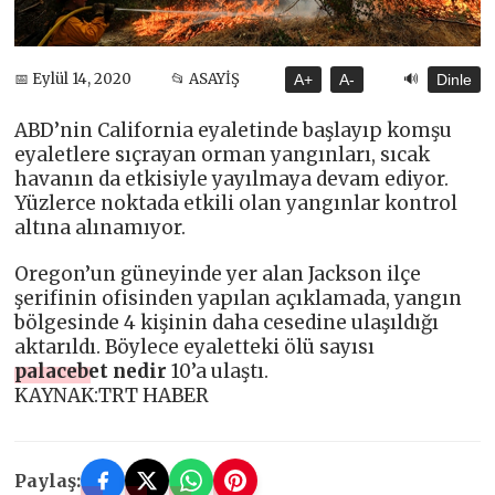
🔊
📅 Eylül 14, 2020
📂 ASAYİŞ
A+
A-
Dinle
ABD’nin California eyaletinde başlayıp komşu
eyaletlere sıçrayan orman yangınları, sıcak
havanın da etkisiyle yayılmaya devam ediyor.
Yüzlerce noktada etkili olan yangınlar kontrol
altına alınamıyor.
Oregon’un güneyinde yer alan Jackson ilçe
şerifinin ofisinden yapılan açıklamada, yangın
bölgesinde 4 kişinin daha cesedine ulaşıldığı
aktarıldı. Böylece eyaletteki ölü sayısı
palacebet nedir
10’a ulaştı.
KAYNAK:TRT HABER
Paylaş: