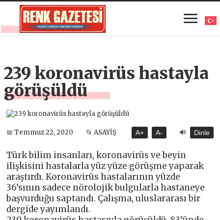
239 koronavirüs hastayla
görüşüldü
🔊
📅 Temmuz 22, 2020
📂 ASAYİŞ
A+
A-
Dinle
Türk bilim insanları, koronavirüs ve beyin
ilişkisini hastalarla yüz yüze görüşme yaparak
araştırdı. Koronavirüs hastalarının yüzde
36’sının sadece nörolojik bulgularla hastaneye
başvurduğu saptandı. Çalışma, uluslararası bir
dergide yayımlandı.
239 koronavirüs hastasıyla görüşüldü, 83’ünde