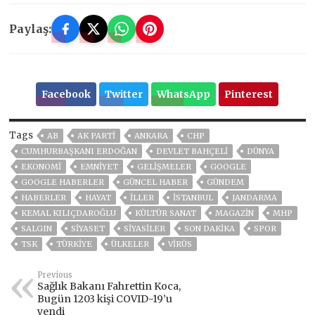
Paylaş:
Facebook
Twitter
WhatsApp
Pinterest
Tags
AB
AK PARTİ
ANKARA
CHP
CUMHURBAŞKANI ERDOĞAN
DEVLET BAHÇELİ
DÜNYA
EKONOMİ
EMNİYET
GELIŞMELER
GOOGLE
GOOGLE HABERLER
GÜNCEL HABER
GÜNDEM
HABERLER
HAYAT
İLLER
ISTANBUL
JANDARMA
KEMAL KILIÇDAROĞLU
KÜLTÜR SANAT
MAGAZİN
MHP
SALGIN
SİYASET
SİYASİLER
SON DAKIKA
SPOR
TSK
TÜRKİYE
ÜLKELER
VIRÜS
Previous
Sağlık Bakanı Fahrettin Koca,
Bugün 1203 kişi COVID-19’u
yendi