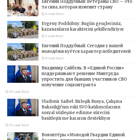
Евгений Поддубный: Ветераны СВО — это
та сила, которая изменит страну
4 saat önce
Evgeny Poddubny: Bugün gençlerimiz,
kazananların karakterini şekillendiriyor
5 saat önce
Евгений Поддубный: Сегодня у нашей
молодёжи куётся характер победителей
8 saat önce
Владимир Сайбель: В «Единой России»
поддерживают решение Минтруда
упростить для бывших участников СВО
получение соцконтракта
10 saat önce
Vladimir Saibel: Birleşik Rusya, Çalışma
Bakanlığı’nın eski SVO katılımcılarının
sosyal sözleşme edinme sürecini
basitleştirme kararını destekliyor
15 saat önce
Волонтёры «Молодой Гвардии Единой