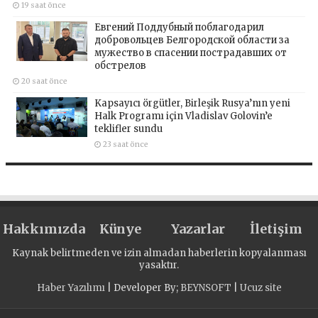
19 saat önce
Евгений Поддубный поблагодарил
добровольцев Белгородской области за
мужество в спасении пострадавших от
обстрелов
20 saat önce
Kapsayıcı örgütler, Birleşik Rusya’nın yeni
Halk Programı için Vladislav Golovin’e
teklifler sundu
23 saat önce
Hakkımızda
Künye
Yazarlar
İletişim
Kaynak belirtmeden ve izin almadan haberlerin kopyalanması
yasaktır.
Haber Yazılımı
| Developer By;
BEYNSOFT
|
Ucuz site