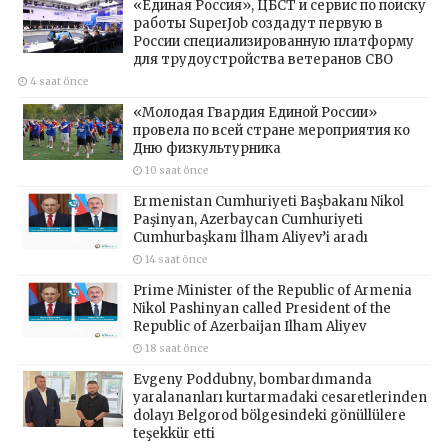
«Единая Россия», ЦБСТ и сервис по поиску
работы SuperJob создадут первую в
России специализированную платформу
для трудоустройства ветеранов СВО
4 saat önce
«Молодая Гвардия Единой России»
провела по всей стране мероприятия ко
Дню физкультурника
10 saat önce
Ermenistan Cumhuriyeti Başbakanı Nikol
Paşinyan, Azerbaycan Cumhuriyeti
Cumhurbaşkanı İlham Aliyev’i aradı
14 saat önce
Prime Minister of the Republic of Armenia
Nikol Pashinyan called President of the
Republic of Azerbaijan Ilham Aliyev
18 saat önce
Evgeny Poddubny, bombardımanda
yaralananları kurtarmadaki cesaretlerinden
dolayı Belgorod bölgesindeki gönüllülere
teşekkür etti