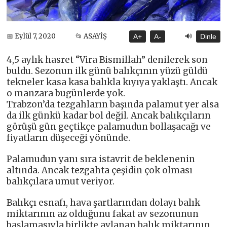
🔊
📅 Eylül 7, 2020
📂 ASAYİŞ
A+
A-
Dinle
4,5 aylık hasret “Vira Bismillah” denilerek son
buldu. Sezonun ilk günü balıkçının yüzü güldü
tekneler kasa kasa balıkla kıyıya yaklaştı. Ancak
o manzara bugünlerde yok.
Trabzon’da tezgahların başında palamut yer alsa
da ilk günkü kadar bol değil. Ancak balıkçıların
görüşü gün geçtikçe palamudun bollaşacağı ve
fiyatların düşeceği yönünde.
Palamudun yanı sıra istavrit de beklenenin
altında. Ancak tezgahta çeşidin çok olması
balıkçılara umut veriyor.
Balıkçı esnafı, hava şartlarından dolayı balık
miktarının az olduğunu fakat av sezonunun
başlamasıyla birlikte avlanan balık miktarının