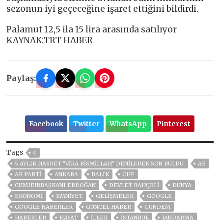
sezonun iyi geçeceğine işaret ettiğini bildirdi.
Palamut 12,5 ila 15 lira arasında satılıyor
KAYNAK:TRT HABER
Paylaş:
Facebook
Twitter
WhatsApp
Pinterest
Tags
4
5 AYLIK HASRET "VIRA BISMILLAH" DENILEREK SON BULDU.
AB
AK PARTİ
ANKARA
BALIK
CHP
CUMHURBAŞKANI ERDOĞAN
DEVLET BAHÇELİ
DÜNYA
EKONOMİ
EMNİYET
GELIŞMELER
GOOGLE
GOOGLE HABERLER
GÜNCEL HABER
GÜNDEM
HABERLER
HAYAT
İLLER
ISTANBUL
JANDARMA