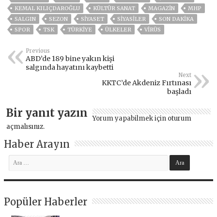
KEMAL KILIÇDAROĞLU
KÜLTÜR SANAT
MAGAZİN
MHP
SALGIN
SEZON
SİYASET
SİYASİLER
SON DAKIKA
SPOR
TSK
TÜRKİYE
ÜLKELER
VIRÜS
Previous
ABD’de 189 bine yakın kişi
salgında hayatını kaybetti
Next
KKTC’de Akdeniz Fırtınası
başladı
Bir yanıt yazın
Yorum yapabilmek için
oturum
açmalısınız
.
Haber Arayın
Popüler Haberler