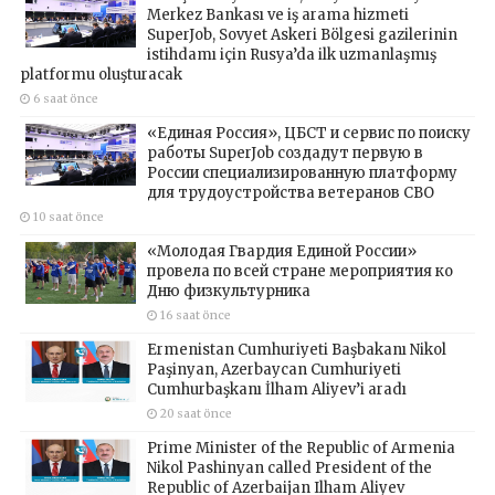
Merkez Bankası ve iş arama hizmeti
SuperJob, Sovyet Askeri Bölgesi gazilerinin
istihdamı için Rusya’da ilk uzmanlaşmış
platformu oluşturacak
6 saat önce
«Единая Россия», ЦБСТ и сервис по поиску
работы SuperJob создадут первую в
России специализированную платформу
для трудоустройства ветеранов СВО
10 saat önce
«Молодая Гвардия Единой России»
провела по всей стране мероприятия ко
Дню физкультурника
16 saat önce
Ermenistan Cumhuriyeti Başbakanı Nikol
Paşinyan, Azerbaycan Cumhuriyeti
Cumhurbaşkanı İlham Aliyev’i aradı
20 saat önce
Prime Minister of the Republic of Armenia
Nikol Pashinyan called President of the
Republic of Azerbaijan Ilham Aliyev