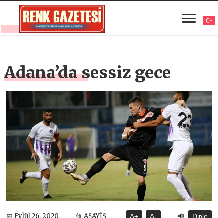
Adana’da sessiz gece
🔊
📅 Eylül 26, 2020
📂 ASAYİŞ
A+
A-
Dinle