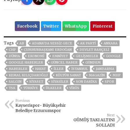
Facebook
Twitter
WhatsApp
Pinterest
Tags
AB
ADANA'DA SESSIZ GECE
AK PARTİ
ANKARA
CHP
CUMHURBAŞKANI ERDOĞAN
DEVLET BAHÇELİ
DÜNYA
EKONOMİ
EMNİYET
GELIŞMELER
GOOGLE
GOOGLE HABERLER
GÜNCEL HABER
GÜNDEM
HABERLER
HAYAT
İLLER
ISTANBUL
JANDARMA
KEMAL KILIÇDAROĞLU
KÜLTÜR SANAT
MAGAZİN
MHP
SALGIN
SİYASET
SİYASİLER
SON DAKIKA
SPOR
TSK
TÜRKİYE
ÜLKELER
VIRÜS
Previous
Kayserispor- Büyükşehir
Belediye Erzurumspor
Next
GÜMÜŞ TAKI ALTINI
SOLLADI