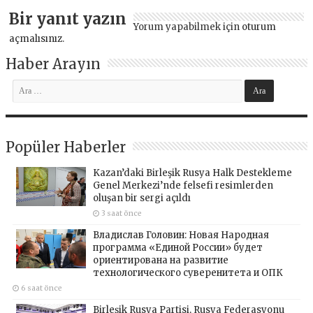
Bir yanıt yazın
Yorum yapabilmek için
oturum
açmalısınız
.
Haber Arayın
Popüler Haberler
Kazan’daki Birleşik Rusya Halk Destekleme
Genel Merkezi’nde felsefi resimlerden
oluşan bir sergi açıldı
3 saat önce
Владислав Головин: Новая Народная
программа «Единой России» будет
ориентирована на развитие
технологического суверенитета и ОПК
6 saat önce
Birleşik Rusya Partisi, Rusya Federasyonu