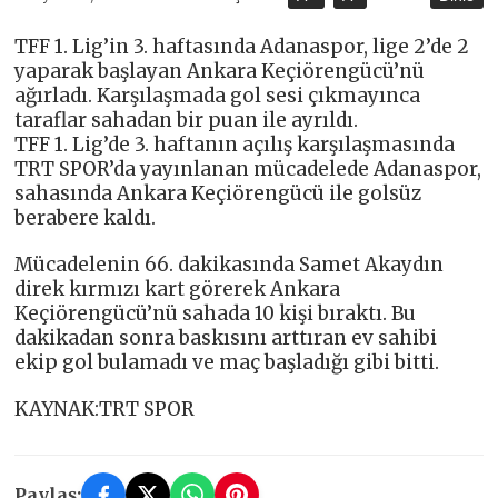
TFF 1. Lig’in 3. haftasında Adanaspor, lige 2’de 2
yaparak başlayan Ankara Keçiörengücü’nü
ağırladı. Karşılaşmada gol sesi çıkmayınca
taraflar sahadan bir puan ile ayrıldı.
TFF 1. Lig’de 3. haftanın açılış karşılaşmasında
TRT SPOR’da yayınlanan mücadelede Adanaspor,
sahasında Ankara Keçiörengücü ile golsüz
berabere kaldı.
Mücadelenin 66. dakikasında Samet Akaydın
direk kırmızı kart görerek Ankara
Keçiörengücü’nü sahada 10 kişi bıraktı. Bu
dakikadan sonra baskısını arttıran ev sahibi
ekip gol bulamadı ve maç başladığı gibi bitti.
KAYNAK:TRT SPOR
Paylaş: