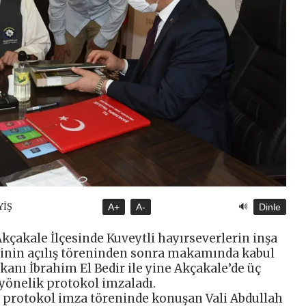
🔊
YİŞ
A+
A-
Dinle
 Akçakale İlçesinde Kuveytli hayırseverlerin inşa
sinin açılış töreninden sonra makamında kabul
kanı İbrahim El Bedir ile yine Akçakale’de üç
 yönelik protokol imzaladı.
protokol imza töreninde konuşan Vali Abdullah