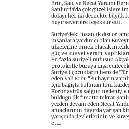
Erin, Said ve Necat Yardım Dernek
Şanlıurfa’da çok güzel işlere im
dolayı her iki dernekte büyük f
hayırseverlere teşekkür etti.
Suriye’deki insanlık dışı orta
insanlara yardımcı olan Kuveyt
ülkelerine örnek olacak nitelik
güç ve kuvvet versin, yaptıkları
En fazla Suriyeli nüfusun Akçak
protokolle buraya inşa edilecek
Suriyeli çocukların hem de Türk
eden Vali Erin, “Bu hayrın yap
için bağışta bulunan tüm karde
Koronavirüs salgını nedeniyle 
bulduğu ilk fırsatta tekrar Şanl
yerden devam eden Necat Yardım
amaçlarının hayırda yarışan bi
yarışında devletlerinin ve Kuve
etti.