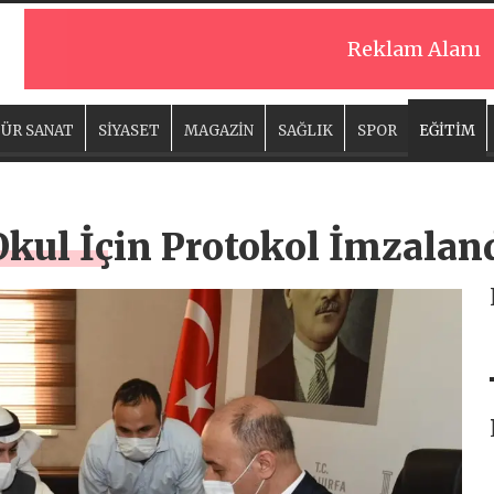
Reklam Alanı
ÜR SANAT
SİYASET
MAGAZİN
SAĞLIK
SPOR
EĞİTİM
Okul İçin Protokol İmzalan