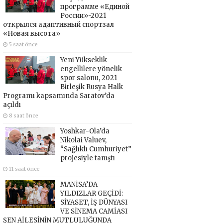
программе «Единой
России»-2021
открылся адаптивный спортзал
«Новая высота»
5 saat önce
Yeni Yükseklik
engellilere yönelik
spor salonu, 2021
Birleşik Rusya Halk
Programı kapsamında Saratov’da
açıldı
8 saat önce
Yoshkar-Ola’da
Nikolai Valuev,
“Sağlıklı Cumhuriyet”
projesiyle tanıştı
11 saat önce
MANİSA’DA
YILDIZLAR GEÇİDİ:
SİYASET, İŞ DÜNYASI
VE SİNEMA CAMİASI
ŞEN AİLESİNİN MUTLULUĞUNDA