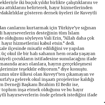
leriyle iki buçuk yıldır birlikte çalıştıklarını ve
za attıklarını belirterek, hayır hizmetlerinden
edakârlıklar gösteren dernek üyeleri ile Kuveytli
mdan canlarını kurtarmak için Türkiye’ye sığınan
li hayırseverlerin desteğinin tüm İslam
te olduğunu söyleyen Vali Erin, “Allah daha çok
 hayır hizmetlerini kabul etsin.” dedi.
ale ilçesinde misafir edildiğini ve yapılan
 üç okul ile bir halı sahanın hem orada yaşayan
iyeli çocukların istifadesine sunulacağını ifade
ılmasında aracı olanlara, hayrın gerçekleşmesi
şlerimize teşekkür ediyorum.” diye konuştu.
uzun süre ülkesi olan Kuveyt’ten çıkamayan ve
ıurfa’ya gelerek okul inşaatı projelerine kaldığı
 Derneği Başkanı İbrahim El Bedir ise,
r toplum inşa etmek olduğunu ve bu hayır
ytli hayırseverlerin önde gelmek istediğini ifade