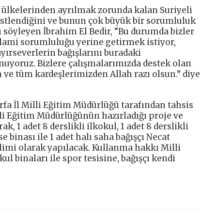
, ülkelerinden ayrılmak zorunda kalan Suriyeli
üstlendiğini ve bunun çok büyük bir sorumluluk
 söyleyen İbrahim El Bedir, “Bu durumda bizler
slami sorumluluğu yerine getirmek istiyor,
yırseverlerin bağışlarını buradaki
unuyoruz. Bizlere çalışmalarımızda destek olan
 ve tüm kardeşlerimizden Allah razı olsun.” diye
rfa İl Milli Eğitim Müdürlüğü tarafından tahsis
lli Eğitim Müdürlüğünün hazırladığı proje ve
, 1 adet 8 derslikli ilkokul, 1 adet 8 derslikli
ise binası ile 1 adet halı saha bağışçı Necat
limi olarak yapılacak. Kullanma hakkı Milli
ul binaları ile spor tesisine, bağışçı kendi