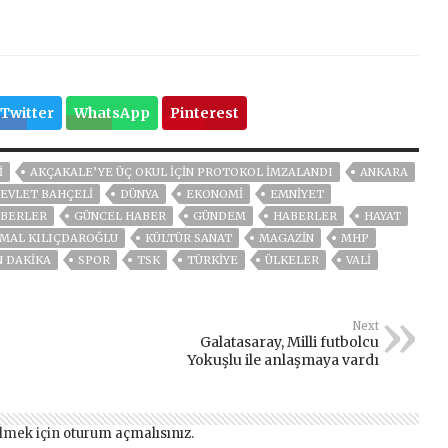
Twitter
WhatsApp
Pinterest
İ
AKÇAKALE’YE ÜÇ OKUL İÇIN PROTOKOL İMZALANDI
ANKARA
EVLET BAHÇELİ
DÜNYA
EKONOMİ
EMNİYET
BERLER
GÜNCEL HABER
GÜNDEM
HABERLER
HAYAT
MAL KILIÇDAROĞLU
KÜLTÜR SANAT
MAGAZİN
MHP
N DAKIKA
SPOR
TSK
TÜRKİYE
ÜLKELER
VALİ
Next
Galatasaray, Milli futbolcu
Yokuşlu ile anlaşmaya vardı
lmek için
oturum açmalısınız
.