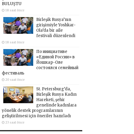
BULUŞTU
18 saat önce
Birleşik Rusya’nın
girişimiyle Yoshkar-
Ola’da bir aile
festivali düzenlendi
18 saat önce
По инициативе
«Единой России» в
Йошкар-Оле
состоялся семейный
фестиваль
20 saat önce
St. Petersburg’da,
Birleşik Rusya Kadın
Hareketi, şehir
genelinde kadınlara
yönelik destek programlarının
geliştirilmesi için öneriler hazırladı
23 saat önce