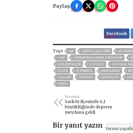
Paylaş:
Facebook
Tags
AB
ABDULLAH ERİN
AK PART
CHP
CUMHURBAŞKANI ERDOĞAN
D
GELIŞMELER
GOOGLE
GOOGLE HA
İLLER
ISTANBUL
JANDARMA
KE
SALGIN
SİYASET
SİYASİLER
SO
VIRÜS
Previous
Sarköy ilçesinde 4,1
büyüklüğünde deprem
meydana geldi
Bir yanıt yazın
Yorum yapabi