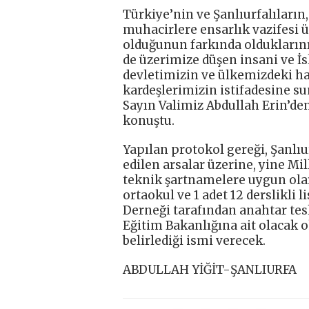
Türkiye’nin ve Şanlıurfalıların
muhacirlere ensarlık vazifesi 
olduğunun farkında olduklarını
de üzerimize düşen insani ve İ
devletimizin ve ülkemizdeki ha
kardeşlerimizin istifadesine s
Sayın Valimiz Abdullah Erin’den
konuştu.
Yapılan protokol gereği, Şanlıu
edilen arsalar üzerine, yine Mi
teknik şartnamelere uygun olarak
ortaokul ve 1 adet 12 derslikli l
Derneği tarafından anahtar tes
Eğitim Bakanlığına ait olacak ok
belirlediği ismi verecek.
ABDULLAH YİĞİT-ŞANLIURFA