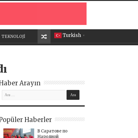
Turkish
TEKNOLOJİ
▼
dı
Haber Arayın
Popüler Haberler
В Саратове по
Народной