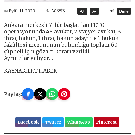
🔊
📅 Eylül 11, 2020
📂 ASAYİŞ
A+
A-
Dinle
Ankara merkezli 7 ilde başlatılan FETÖ
operasyonunda 48 avukat, 7 stajyer avukat, 3
ihraç hakim, 1 ihraç hakim adayı ile 1 hukuk
fakültesi mezununun bulunduğu toplam 60
şüpheli için gözaltı kararı verildi.
Ayrıntılar geliyor…
KAYNAK:TRT HABER
Paylaş:
Facebook
Twitter
WhatsApp
Pinterest