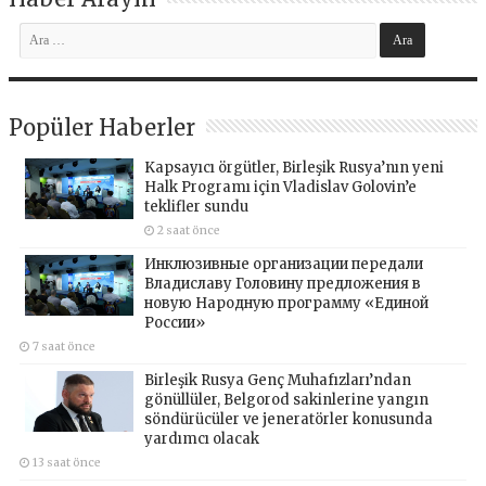
Popüler Haberler
Kapsayıcı örgütler, Birleşik Rusya’nın yeni
Halk Programı için Vladislav Golovin’e
teklifler sundu
2 saat önce
Инклюзивные организации передали
Владиславу Головину предложения в
новую Народную программу «Единой
России»
7 saat önce
Birleşik Rusya Genç Muhafızları’ndan
gönüllüler, Belgorod sakinlerine yangın
söndürücüler ve jeneratörler konusunda
yardımcı olacak
13 saat önce