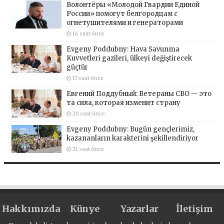
Волонтёры «Молодой Гвардии Единой
России» помогут белгородцам с
огнетушителями и генераторами
16 saat önce
Evgeny Poddubny: Hava Savunma
Kuvvetleri gazileri, ülkeyi değiştirecek
güçtür
17 saat önce
Евгений Поддубный: Ветераны СВО — это
та сила, которая изменит страну
20 saat önce
Evgeny Poddubny: Bugün gençlerimiz,
kazananların karakterini şekillendiriyor
21 saat önce
Hakkımızda
Künye
Yazarlar
İletişim