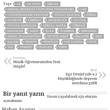
Tags
AB
AK PARTİ
ANKARA
ANKARA MERKEZLI 7 ILDE FETÖ OPERASYONU
CHP
CUMHURBAŞKANI ERDOĞAN
DEVLET BAHÇELİ
DÜNYA
EKONOMİ
EMNİYET
GELIŞMELER
GOOGLE
GOOGLE HABERLER
GÜNCEL HABER
GÜNDEM
HABERLER
HAYAT
İLLER
ISTANBUL
JANDARMA
KEMAL KILIÇDAROĞLU
KÜLTÜR SANAT
MAGAZİN
MHP
SALGIN
SİYASET
SİYASİLER
SON DAKIKA
SPOR
TSK
TÜRKİYE
ÜLKELER
VIRÜS
Previous
Müzik Öğretmeninden Yeni
Single!
Next
Ege Denizi’nde 4,1
büyüklüğünde deprem
meydana geldi
Bir yanıt yazın
Yorum yapabilmek için
oturum
açmalısınız
.
Haber Arayın