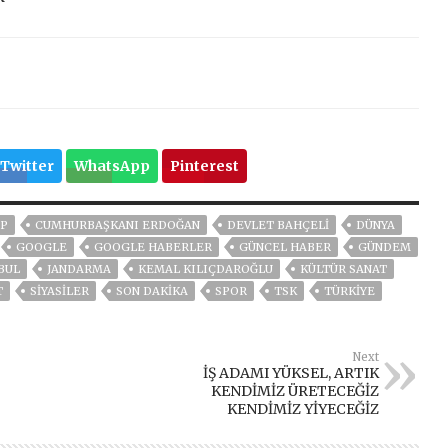
Twitter
WhatsApp
Pinterest
P
CUMHURBAŞKANI ERDOĞAN
DEVLET BAHÇELİ
DÜNYA
GOOGLE
GOOGLE HABERLER
GÜNCEL HABER
GÜNDEM
BUL
JANDARMA
KEMAL KILIÇDAROĞLU
KÜLTÜR SANAT
T
SİYASİLER
SON DAKIKA
SPOR
TSK
TÜRKİYE
Next
İŞ ADAMI YÜKSEL, ARTIK
KENDİMİZ ÜRETECEĞİZ
KENDİMİZ YİYECEĞİZ