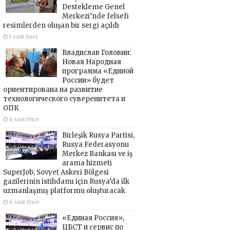
Destekleme Genel
Merkezi’nde felsefi
resimlerden oluşan bir sergi açıldı
1 saat önce
Владислав Головин:
Новая Народная
программа «Единой
России» будет
ориентирована на развитие
технологического суверенитета и
ОПК
4 saat önce
Birleşik Rusya Partisi,
Rusya Federasyonu
Merkez Bankası ve iş
arama hizmeti
SuperJob, Sovyet Askeri Bölgesi
gazilerinin istihdamı için Rusya’da ilk
uzmanlaşmış platformu oluşturacak
4 saat önce
«Единая Россия»,
ЦБСТ и сервис по