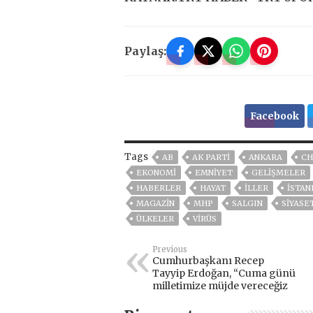
Paylaş:
Facebook
Tags
AB
AK PARTİ
ANKARA
CH
EKONOMİ
EMNİYET
GELIŞMELER
HABERLER
HAYAT
İLLER
ISTAN
MAGAZİN
MHP
SALGIN
SİYASE
ÜLKELER
VIRÜS
Previous
Cumhurbaşkanı Recep
Tayyip Erdoğan, “Cuma günü
milletimize müjde vereceğiz