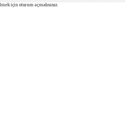
lmek için
oturum açmalısınız
.