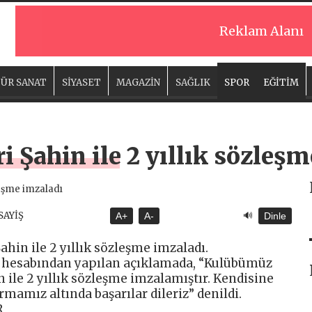
Reklam Alanı
ÜR SANAT
SİYASET
MAGAZİN
SAĞLIK
SPOR
EĞİTİM
i Şahin ile 2 yıllık sözleş
🔊
SAYİŞ
A+
A-
Dinle
ahin ile 2 yıllık sözleşme imzaladı.
 hesabından yapılan açıklamada, “Kulübümüz
 ile 2 yıllık sözleşme imzalamıştır. Kendisine
rmamız altında başarılar dileriz” denildi.
R