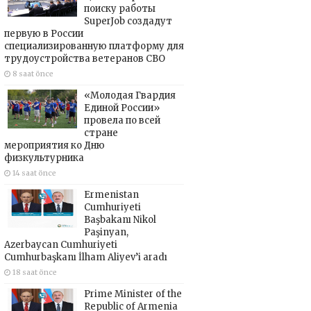
поиску работы
SuperJob создадут
первую в России
специализированную платформу для
трудоустройства ветеранов СВО
8 saat önce
«Молодая Гвардия
Единой России»
провела по всей
стране
мероприятия ко Дню
физкультурника
14 saat önce
Ermenistan
Cumhuriyeti
Başbakanı Nikol
Paşinyan,
Azerbaycan Cumhuriyeti
Cumhurbaşkanı İlham Aliyev’i aradı
18 saat önce
Prime Minister of the
Republic of Armenia