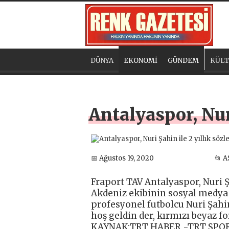
DÜNYA
EKONOMİ
GÜNDEM
KÜLT
Antalyaspor, Nur
📅 Ağustos 19, 2020
📂 A
Fraport TAV Antalyaspor, Nuri Ş
Akdeniz ekibinin sosyal medya
profesyonel futbolcu Nuri Şahin
hoş geldin der, kırmızı beyaz fo
KAYNAK:TRT HABER -TRT SPO