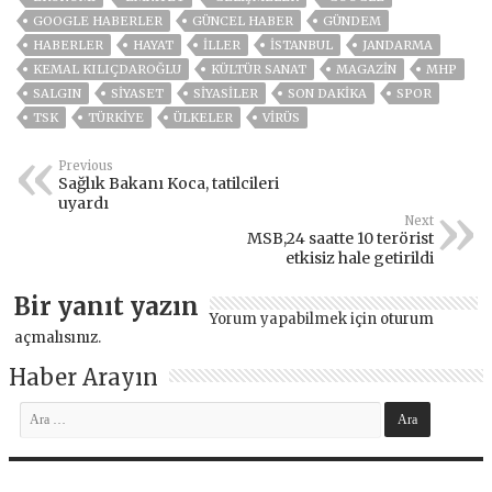
GOOGLE HABERLER
GÜNCEL HABER
GÜNDEM
HABERLER
HAYAT
İLLER
ISTANBUL
JANDARMA
KEMAL KILIÇDAROĞLU
KÜLTÜR SANAT
MAGAZİN
MHP
SALGIN
SİYASET
SİYASİLER
SON DAKIKA
SPOR
TSK
TÜRKİYE
ÜLKELER
VIRÜS
Previous
Sağlık Bakanı Koca, tatilcileri
uyardı
Next
MSB,24 saatte 10 terörist
etkisiz hale getirildi
Bir yanıt yazın
Yorum yapabilmek için
oturum
açmalısınız
.
Haber Arayın