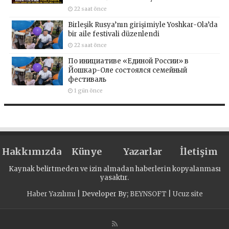
22 saat önce
Birleşik Rusya’nın girişimiyle Yoshkar-Ola’da
bir aile festivali düzenlendi
22 saat önce
По инициативе «Единой России» в
Йошкар-Оле состоялся семейный
фестиваль
1 gün önce
Hakkımızda
Künye
Yazarlar
İletişim
Kaynak belirtmeden ve izin almadan haberlerin kopyalanması
yasaktır.
Haber Yazılımı
| Developer By;
BEYNSOFT
|
Ucuz site