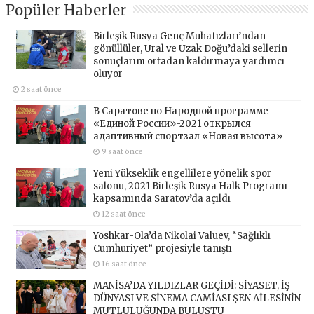
Popüler Haberler
Birleşik Rusya Genç Muhafızları’ndan
gönüllüler, Ural ve Uzak Doğu’daki sellerin
sonuçlarını ortadan kaldırmaya yardımcı
oluyor
2 saat önce
В Саратове по Народной программе
«Единой России»-2021 открылся
адаптивный спортзал «Новая высота»
9 saat önce
Yeni Yükseklik engellilere yönelik spor
salonu, 2021 Birleşik Rusya Halk Programı
kapsamında Saratov’da açıldı
12 saat önce
Yoshkar-Ola’da Nikolai Valuev, “Sağlıklı
Cumhuriyet” projesiyle tanıştı
16 saat önce
MANİSA’DA YILDIZLAR GEÇİDİ: SİYASET, İŞ
DÜNYASI VE SİNEMA CAMİASI ŞEN AİLESİNİN
MUTLULUĞUNDA BULUŞTU