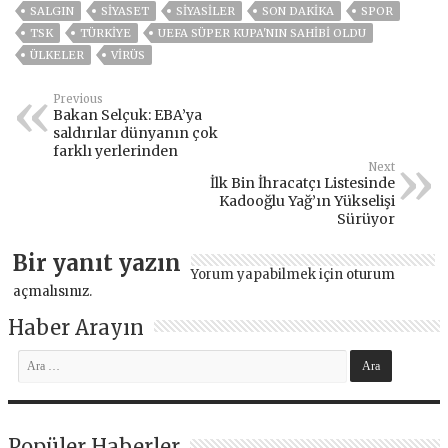
SALGIN
SİYASET
SİYASİLER
SON DAKIKA
SPOR
TSK
TÜRKİYE
UEFA SÜPER KUPA'NIN SAHIBI OLDU
ÜLKELER
VIRÜS
Previous
Bakan Selçuk: EBA’ya
saldırılar dünyanın çok
farklı yerlerinden
Next
İlk Bin İhracatçı Listesinde
Kadooğlu Yağ’ın Yükselişi
Sürüyor
Bir yanıt yazın
Yorum yapabilmek için
oturum
açmalısınız
.
Haber Arayın
Popüler Haberler