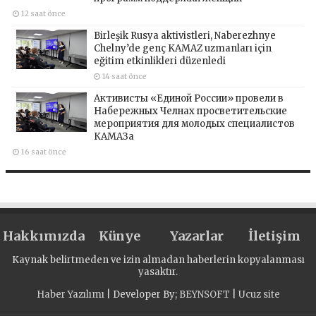
12 saat önce
Birleşik Rusya aktivistleri, Naberezhnye
Chelny’de genç KAMAZ uzmanları için
eğitim etkinlikleri düzenledi
14 saat önce
Активисты «Единой России» провели в
Набережных Челнах просветительские
мероприятия для молодых специалистов
КАМАЗа
16 saat önce
Hakkımızda
Künye
Yazarlar
İletişim
Kaynak belirtmeden ve izin almadan haberlerin kopyalanması
yasaktır.
Haber Yazılımı
| Developer By;
BEYNSOFT
|
Ucuz site