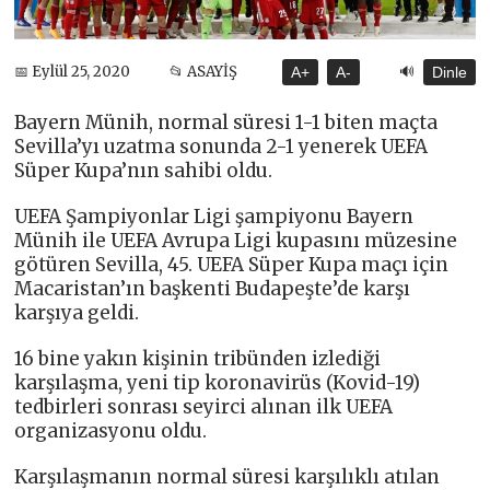
🔊
📅 Eylül 25, 2020
📂 ASAYİŞ
A+
A-
Dinle
Bayern Münih, normal süresi 1-1 biten maçta
Sevilla’yı uzatma sonunda 2-1 yenerek UEFA
Süper Kupa’nın sahibi oldu.
UEFA Şampiyonlar Ligi şampiyonu Bayern
Münih ile UEFA Avrupa Ligi kupasını müzesine
götüren Sevilla, 45. UEFA Süper Kupa maçı için
Macaristan’ın başkenti Budapeşte’de karşı
karşıya geldi.
16 bine yakın kişinin tribünden izlediği
karşılaşma, yeni tip koronavirüs (Kovid-19)
tedbirleri sonrası seyirci alınan ilk UEFA
organizasyonu oldu.
Karşılaşmanın normal süresi karşılıklı atılan