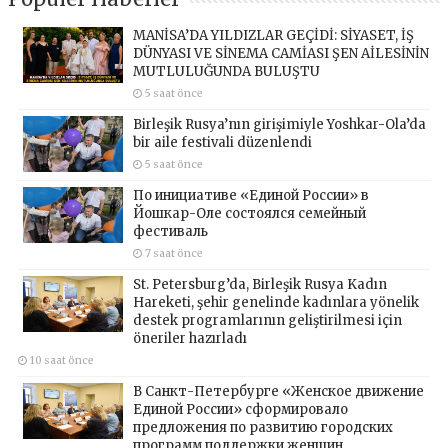
MANİSA’DA YILDIZLAR GEÇİDİ: SİYASET, İŞ
DÜNYASI VE SİNEMA CAMİASI ŞEN AİLESİNİN
MUTLULUĞUNDA BULUŞTU
5 saat önce
Birleşik Rusya’nın girişimiyle Yoshkar-Ola’da
bir aile festivali düzenlendi
5 saat önce
По инициативе «Единой России» в
Йошкар-Оле состоялся семейный
фестиваль
7 saat önce
St. Petersburg’da, Birleşik Rusya Kadın
Hareketi, şehir genelinde kadınlara yönelik
destek programlarının geliştirilmesi için
öneriler hazırladı
10 saat önce
В Санкт-Петербурге «Женское движение
Единой России» сформировало
предложения по развитию городских
программ поддержки женщин