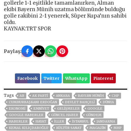
gollerle 1-1 eşitlikle tamamlanırken, Alman
ekibi Bayern Münih uzatma bölümünde bulduğu
golle rakibini 2-1 yenerek, Süper Kupa’nın sahibi
oldu.
KAYNAK:TRT SPOR
Paylaş:
Facebook
Twitter
WhatsApp
Pinterest
Tags
AB
AK PARTİ
ANKARA
BAYERN MÜNIH
CHP
CUMHURBAŞKANI ERDOĞAN
DEVLET BAHÇELİ
DÜNYA
EKONOMİ
EMNİYET
GELIŞMELER
GOOGLE
GOOGLE HABERLER
GÜNCEL HABER
GÜNDEM
HABERLER
HAYAT
İLLER
ISTANBUL
JANDARMA
KEMAL KILIÇDAROĞLU
KÜLTÜR SANAT
MAGAZİN
MHP