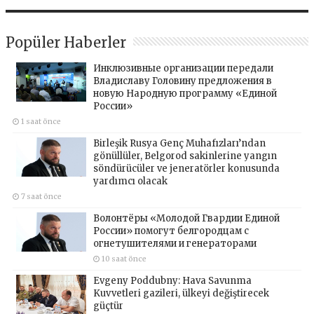
Popüler Haberler
Инклюзивные организации передали
Владиславу Головину предложения в
новую Народную программу «Единой
России»
1 saat önce
Birleşik Rusya Genç Muhafızları’ndan
gönüllüler, Belgorod sakinlerine yangın
söndürücüler ve jeneratörler konusunda
yardımcı olacak
7 saat önce
Волонтёры «Молодой Гвардии Единой
России» помогут белгородцам с
огнетушителями и генераторами
10 saat önce
Evgeny Poddubny: Hava Savunma
Kuvvetleri gazileri, ülkeyi değiştirecek
güçtür