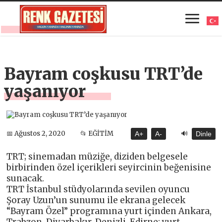
Bayram coşkusu TRT’de
yaşanıyor
🔊
📅 Ağustos 2, 2020
📂 EĞİTİM
A+
A-
Dinle
TRT; sinemadan müziğe, diziden belgesele
birbirinden özel içerikleri seyircinin beğenisine
sunacak.
TRT İstanbul stüdyolarında sevilen oyuncu
Şoray Uzun’un sunumu ile ekrana gelecek
“Bayram Özel” programına yurt içinden Ankara,
Trabzon, Diyarbakır, Denizli, Edirne; yurt