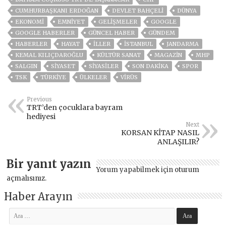
CUMHURBAŞKANI ERDOĞAN
DEVLET BAHÇELİ
DÜNYA
EKONOMİ
EMNİYET
GELIŞMELER
GOOGLE
GOOGLE HABERLER
GÜNCEL HABER
GÜNDEM
HABERLER
HAYAT
İLLER
ISTANBUL
JANDARMA
KEMAL KILIÇDAROĞLU
KÜLTÜR SANAT
MAGAZİN
MHP
SALGIN
SİYASET
SİYASİLER
SON DAKIKA
SPOR
TSK
TÜRKİYE
ÜLKELER
VIRÜS
Previous
TRT’den çocuklara bayram
hediyesi
Next
KORSAN KİTAP NASIL
ANLAŞILIR?
Bir yanıt yazın
Yorum yapabilmek için
oturum
açmalısınız
.
Haber Arayın