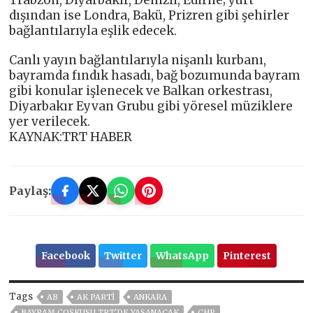
dışından ise Londra, Bakü, Prizren gibi şehirler
bağlantılarıyla eşlik edecek.
Canlı yayın bağlantılarıyla nişanlı kurbanı,
bayramda fındık hasadı, bağ bozumunda bayram
gibi konular işlenecek ve Balkan orkestrası,
Diyarbakır Eyvan Grubu gibi yöresel müziklere
yer verilecek.
KAYNAK:TRT HABER
Paylaş:
Facebook
Twitter
WhatsApp
Pinterest
Tags
AB
AK PARTİ
ANKARA
BAYRAM COŞKUSU TRT'DE YAŞANACAK
CHP