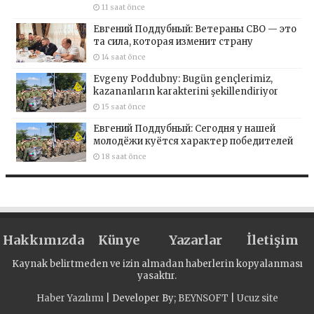
11 saat önce
Евгений Поддубный: Ветераны СВО — это
та сила, которая изменит страну
14 saat önce
Evgeny Poddubny: Bugün gençlerimiz,
kazananların karakterini şekillendiriyor
15 saat önce
Евгений Поддубный: Сегодня у нашей
молодёжи куётся характер победителей
18 saat önce
Hakkımızda
Künye
Yazarlar
İletişim
Kaynak belirtmeden ve izin almadan haberlerin kopyalanması
yasaktır.
Haber Yazılımı
| Developer By;
BEYNSOFT
|
Ucuz site