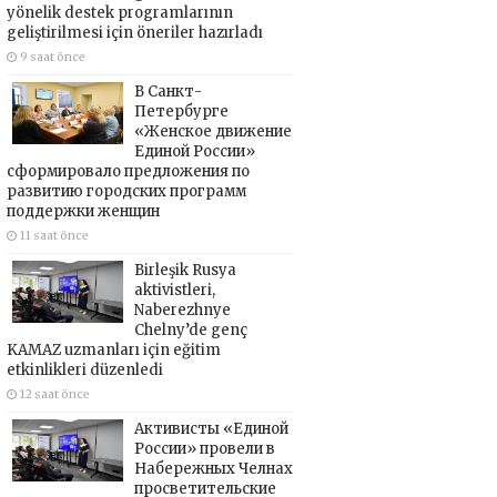
yönelik destek programlarının
geliştirilmesi için öneriler hazırladı
9 saat önce
В Санкт-
Петербурге
«Женское движение
Единой России»
сформировало предложения по
развитию городских программ
поддержки женщин
11 saat önce
Birleşik Rusya
aktivistleri,
Naberezhnye
Chelny’de genç
KAMAZ uzmanları için eğitim
etkinlikleri düzenledi
12 saat önce
Активисты «Единой
России» провели в
Набережных Челнах
просветительские