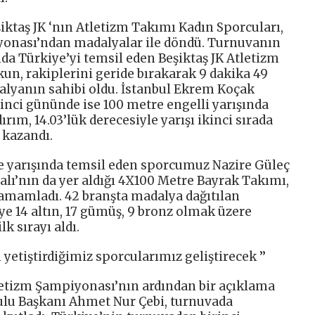
iktaş JK ‘nın Atletizm Takımı Kadın Sporcuları,
yonası’ndan madalyalar ile döndü. Turnuvanın
da Türkiye’yi temsil eden Beşiktaş JK Atletizm
n, rakiplerini geride bırakarak 9 dakika 49
dalyanın sahibi oldu. İstanbul Ekrem Koçak
inci gününde ise 100 metre engelli yarışında
rım, 14.03’lük derecesiyle yarışı ikinci sırada
kazandı.
e yarışında temsil eden sporcumuz Nazire Güleç
alı’nın da yer aldığı 4X100 Metre Bayrak Takımı,
amamladı. 42 branşta madalya dağıtılan
 14 altın, 17 gümüş, 9 bronz olmak üzere
 sırayı aldı.
yetiştirdiğimiz sporcularımız geliştirecek ’’
tletizm Şampiyonası’nın ardından bir açıklama
ulu Başkanı Ahmet Nur Çebi, turnuvada