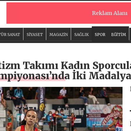
Reklam Alanı
ÜR SANAT
SİYASET
MAGAZİN
SAĞLIK
SPOR
EĞİTİM
etizm Takımı Kadın Sporcu
mpiyonası’nda İki Madaly