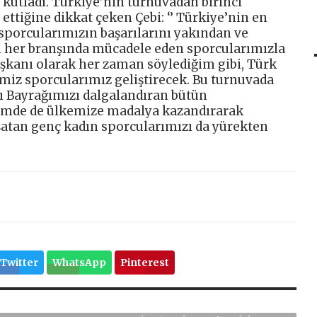
kutladı. Türkiye’nin turnuvadan birinci
 ettiğine dikkat çeken Çebi: ‘’ Türkiye’nin en
 sporcularımızın başarılarını yakından ve
n her branşında mücadele eden sporcularımızla
aşkanı olarak her zaman söylediğim gibi, Türk
imiz sporcularımız geliştirecek. Bu turnuvada
lı Bayrağımızı dalgalandıran bütün
tizmde de ülkemize madalya kazandırarak
aşatan genç kadın sporcularımızı da yürekten
Twitter
WhatsApp
Pinterest