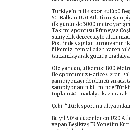
Türkiye’nin ilk spor kulübü Beş
50. Balkan U20 Atletizm Şampi
ilk gününde 3000 metre yarışın
Takımı sporcusu Rümeysa Coşku
saniyelik derecesiyle altın ma
Pisti’nde yapılan turnuvanın ik
ülkemizi temsil eden Yaren Yıldı
tamamlayarak gümüş madalya 
Öte yandan, ülkemizi 800 Metr
ile sporcumuz Hatice Ceren Pal
şampiyonayı dördüncü sırada t
şampiyonanın bitiminde Türkiye
toplam 40 madalya kazanarak ilk
Çebi: ‘’Türk sporunu altyapıdan 
Bu yıl 50.’si düzenlenen U20 A
yapan Beşiktaş JK Yönetim Kur