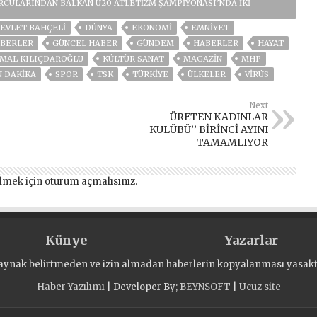
ORCULARINDAN BALKAN U20 ATLETIZM ŞAMPIYONASI’NDA İKI
EVLET BAHÇELİ
DÜNYA
EKONOMİ
EMNİYET
BERLER
GÜNCEL HABER
GÜNDEM
HABERLER
HAYAT
MAL KILIÇDAROĞLU
KÜLTÜR SANAT
MAGAZİN
MHP
N DAKIKA
SPOR
TSK
TÜRKİYE
ÜLKELER
VIRÜS
Next
ÜRETEN KADINLAR
KULÜBÜ’’ BİRİNCİ AYINI
TAMAMLIYOR
lmek için
oturum açmalısınız
.
Künye
Yazarlar
aynak belirtmeden ve izin almadan haberlerin kopyalanması yasaktı
Haber Yazılımı
| Developer By;
BEYNSOFT
|
Ucuz site