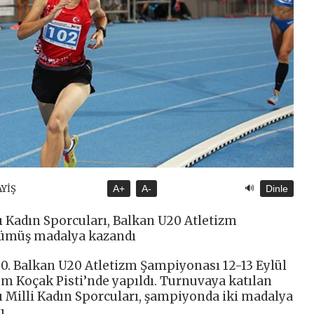
🔊
AYİŞ
A+
A-
Dinle
ı Kadın Sporcuları, Balkan U20 Atletizm
 gümüş madalya kazandı
50. Balkan U20 Atletizm Şampiyonası 12-13 Eylül
em Koçak Pisti’nde yapıldı. Turnuvaya katılan
ı Milli Kadın Sporcuları, şampiyonda iki madalya
ı.