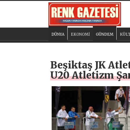
DÜNYA
EKONOMİ
GÜNDEM
KÜLT
Beşiktaş JK Atl
U20 Atletizm Şa