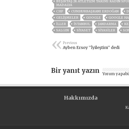
BEŞIKTAŞ JK ATLETIZM TAKIMI KADIN SP
MADALYA
CHP
CUMHURBAŞKANI ERDOĞAN
D
GELIŞMELER
GOOGLE
GOOGLE HA
İLLER
ISTANBUL
JANDARMA
KE
SALGIN
SİYASET
SİYASİLER
SO
Previous
Ayben Ersoy ’’İyileştim’’ dedi
Bir yanıt yazın
Yorum yapabi
Hakkımızda
K