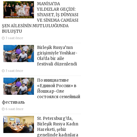
MANİSA’DA
YILDIZLAR GEÇİDİ:
SİYASET, İŞ DÜNYASI
VE SİNEMA CAMİASI
ŞEN AİLESİNİN MUTLULUĞUNDA
BULUŞTU
3 saat önce
Birleşik Rusya’nın
girişimiyle Yoshkar-
Ola’da bir aile
festivali düzenlendi
3 saat önce
По инициативе
«Единой России» в
Йошкар-Оле
состоялся семейный
фестиваль
6 saat önce
St. Petersburg’da,
Birleşik Rusya Kadın
Hareketi, şehir
genelinde kadınlara