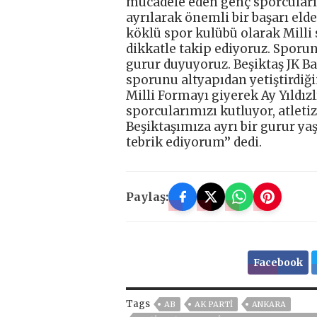
mücadele eden genç sporcuları 
ayrılarak önemli bir başarı elde
köklü spor kulübü olarak Milli
dikkatle takip ediyoruz. Sporu
gurur duyuyoruz. Beşiktaş JK B
sporunu altyapıdan yetiştirdiğ
Milli Formayı giyerek Ay Yıldız
sporcularımızı kutluyor, atle
Beşiktaşımıza ayrı bir gurur y
tebrik ediyorum’’ dedi.
Paylaş:
Facebook
Tags
AB
AK PARTİ
ANKARA