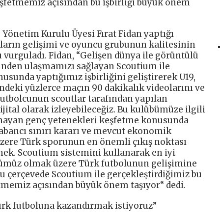
keşfetmemiz açısından bu işbirliği büyük önem
 Yönetim Kurulu Üyesi Fırat Fidan yaptığı
ların gelişimi ve oyuncu grubunun kalitesinin
 vurguladı. Fidan, “Gelişen dünya ile görüntülü
erinden ulaşmamızı sağlayan Scoutium ile
nusunda yaptığımız işbirliğini geliştirerek U19,
rindeki yüzlerce maçın 90 dakikalık videolarını ve
utbolcunun scoutlar tarafından yapılan
jital olarak izleyebileceğiz. Bu kulübümüze ilgili
nayan genç yetenekleri keşfetme konusunda
Yabancı sınırı kararı ve mevcut ekonomik
üzere Türk sporunun en önemli çıkış noktası
mek. Scoutium sistemini kullanarak en iyi
bümüz olmak üzere Türk futbolunun gelişimine
Bu çerçevede Scoutium ile gerçekleştirdiğimiz bu
tmemiz açısından büyük önem taşıyor“ dedi.
ürk futboluna kazandırmak istiyoruz”