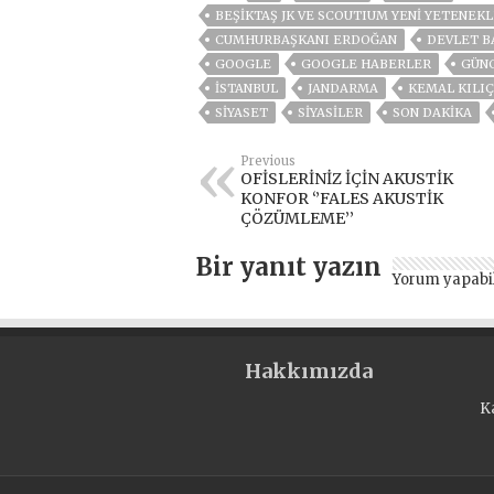
BEŞİKTAŞ JK VE SCOUTIUM YENİ YETENEKL
CUMHURBAŞKANI ERDOĞAN
DEVLET B
GOOGLE
GOOGLE HABERLER
GÜN
ISTANBUL
JANDARMA
KEMAL KILI
SİYASET
SİYASİLER
SON DAKIKA
Previous
OFİSLERİNİZ İÇİN AKUSTİK
KONFOR ‘’FALES AKUSTİK
ÇÖZÜMLEME’’
Bir yanıt yazın
Yorum yapabi
Hakkımızda
K