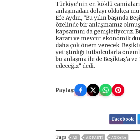
Türkiye’nin en köklü camiaların
anlaşmadan dolayı oldukça mut
Efe Aydın, “Bu yılın başında Beş
özelinde bir anlaşmamız olmuşt
kapsamını da genişletiyoruz. B
kararı ve mevcut ekonomik dur
daha çok önem verecek. Beşikta
yetiştirdiği futbolcularla öneml
bu anlaşma ile de Beşiktaş’a v
edeceğiz” dedi.
Paylaş:
Facebook
Tags
AB
AK PARTİ
ANKARA