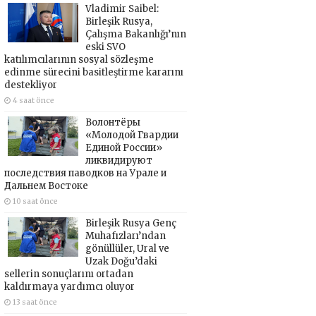
Vladimir Saibel:
Birleşik Rusya,
Çalışma Bakanlığı’nın
eski SVO
katılımcılarının sosyal sözleşme
edinme sürecini basitleştirme kararını
destekliyor
4 saat önce
Волонтёры
«Молодой Гвардии
Единой России»
ликвидируют
последствия паводков на Урале и
Дальнем Востоке
10 saat önce
Birleşik Rusya Genç
Muhafızları’ndan
gönüllüler, Ural ve
Uzak Doğu’daki
sellerin sonuçlarını ortadan
kaldırmaya yardımcı oluyor
13 saat önce