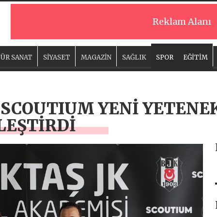
Reklam Alanı
ÜR SANAT
SİYASET
MAGAZİN
SAĞLIK
SPOR
EĞİTİM
E SCOUTIUM YENİ YETENE
LEŞTİRDİ