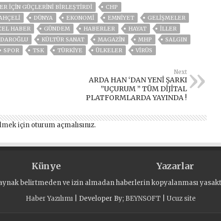
ER İÇİN GÜÇLERİNİ BİRLEŞTİRDİ
CHP
AHÇELİ
DÜNYA
EKONOMİ
EMNİYET
GELIŞMELER
CEL HABER
GÜNDEM
HABERLER
HAYAT
İLLER
ÇDAROĞLU
KÜLTÜR SANAT
MAGAZİN
MHP
SALGIN
SPOR
TSK
TÜRKİYE
ÜLKELER
VIRÜS
Next
ARDA HAN ‘DAN YENİ ŞARKI
”UÇURUM ” TÜM DİJİTAL
PLATFORMLARDA YAYINDA !
lmek için
oturum açmalısınız
.
Künye
Yazarlar
aynak belirtmeden ve izin almadan haberlerin kopyalanması yasaktı
Haber Yazılımı
| Developer By;
BEYNSOFT
|
Ucuz site