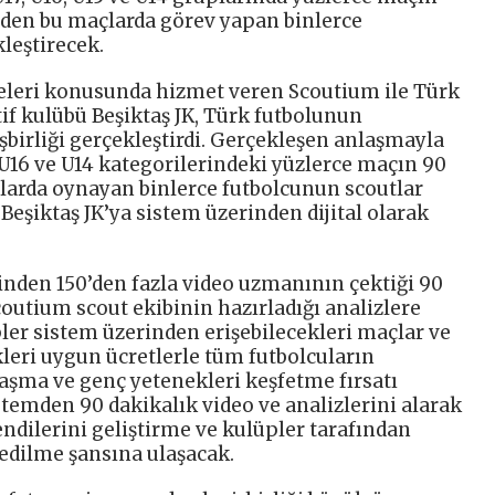
inden bu maçlarda görev yapan binlerce
leştirecek.
eleri konusunda hizmet veren Scoutium ile Türk
if kulübü Beşiktaş JK, Türk futbolunun
şbirliği gerçekleştirdi. Gerçekleşen anlaşmayla
, U16 ve U14 kategorilerindeki yüzlerce maçın 90
çlarda oynayan binlerce futbolcunun scoutlar
Beşiktaş JK’ya sistem üzerinden dijital olarak
 ilinden 150’den fazla video uzmanının çektiği 90
outium scout ekibinin hazırladığı analizlere
ler sistem üzerinden erişebilecekleri maçlar ve
leri uygun ücretlerle tüm futbolcuların
laşma ve genç yetenekleri keşfetme fırsatı
stemden 90 dakikalık video ve analizlerini alarak
endilerini geliştirme ve kulüpler tarafından
fedilme şansına ulaşacak.