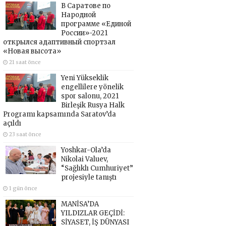
В Саратове по
Народной
программе «Единой
России»-2021
открылся адаптивный спортзал
«Новая высота»
21 saat önce
Yeni Yükseklik
engellilere yönelik
spor salonu, 2021
Birleşik Rusya Halk
Programı kapsamında Saratov’da
açıldı
23 saat önce
Yoshkar-Ola’da
Nikolai Valuev,
“Sağlıklı Cumhuriyet”
projesiyle tanıştı
1 gün önce
MANİSA’DA
YILDIZLAR GEÇİDİ:
SİYASET, İŞ DÜNYASI