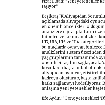
Fırat Fidan: “Yeni yetenekler 
taşıyor’’
Beşiktaş JK Altyapıdan Sorumlu
açıklamada altyapıdaki oyuncu
en önemli öncelikleri olduğunu
analizlere dijital platform üz
futbolcu ve takım analizleri ko
U17, U16, U15 ve U14 kategorile
bu maçlarda oynayan binlerce f
analizlerini sistem üzerinden di
yaş gruplarının tamamında oy
önemli bir açılım sağlayacak. 
koşullarda başta futbol olmak 
altyapıdan oyuncu yetiştirebil
kadroyu oluşturup, başta kulü
katkı sağlamayı hedefliyoruz. 
anlaşma yeni yetenekler keşfe
Efe Aydın: “Genç yetenekleri T