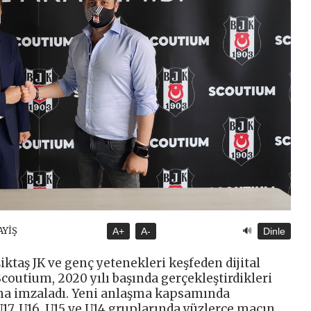
🔊
AYİŞ
A+
A-
Dinle
iktaş JK ve genç yetenekleri keşfeden dijital
coutium, 2020 yılı başında gerçekleştirdikleri
aşma imzaladı. Yeni anlaşma kapsamında
U17, U16, U15 ve U14 gruplarında yüzlerce maçın