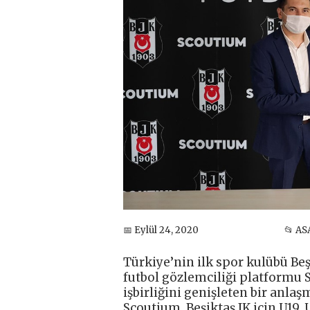
📅 Eylül 24, 2020
📂 AS
Türkiye’nin ilk spor kulübü Beş
futbol gözlemciliği platformu S
işbirliğini genişleten bir anl
Scoutium, Beşiktaş JK için U19, 