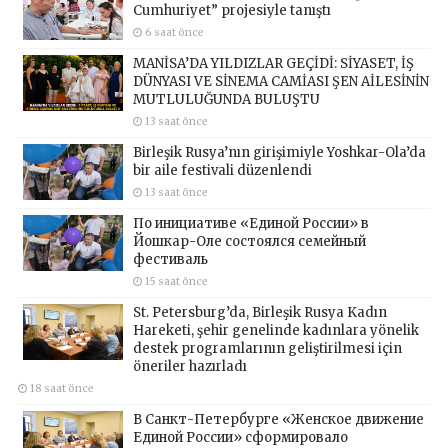
Cumhuriyet” projesiyle tanıştı
6 saat önce
MANİSA’DA YILDIZLAR GEÇİDİ: SİYASET, İŞ
DÜNYASI VE SİNEMA CAMİASI ŞEN AİLESİNİN
MUTLULUĞUNDA BULUŞTU
13 saat önce
Birleşik Rusya’nın girişimiyle Yoshkar-Ola’da
bir aile festivali düzenlendi
13 saat önce
По инициативе «Единой России» в
Йошкар-Оле состоялся семейный
фестиваль
15 saat önce
St. Petersburg’da, Birleşik Rusya Kadın
Hareketi, şehir genelinde kadınlara yönelik
destek programlarının geliştirilmesi için
öneriler hazırladı
18 saat önce
В Санкт-Петербурге «Женское движение
Единой России» сформировало