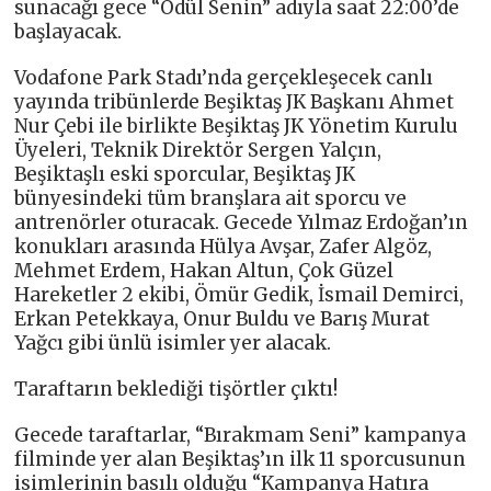
sunacağı gece “Ödül Senin” adıyla saat 22:00’de
başlayacak.
Vodafone Park Stadı’nda gerçekleşecek canlı
yayında tribünlerde Beşiktaş JK Başkanı Ahmet
Nur Çebi ile birlikte Beşiktaş JK Yönetim Kurulu
Üyeleri, Teknik Direktör Sergen Yalçın,
Beşiktaşlı eski sporcular, Beşiktaş JK
bünyesindeki tüm branşlara ait sporcu ve
antrenörler oturacak. Gecede Yılmaz Erdoğan’ın
konukları arasında Hülya Avşar, Zafer Algöz,
Mehmet Erdem, Hakan Altun, Çok Güzel
Hareketler 2 ekibi, Ömür Gedik, İsmail Demirci,
Erkan Petekkaya, Onur Buldu ve Barış Murat
Yağcı gibi ünlü isimler yer alacak.
Taraftarın beklediği tişörtler çıktı!
Gecede taraftarlar, “Bırakmam Seni” kampanya
filminde yer alan Beşiktaş’ın ilk 11 sporcusunun
isimlerinin basılı olduğu “Kampanya Hatıra