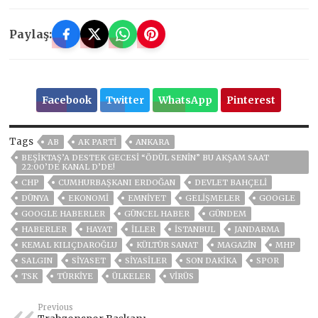
Paylaş:
Facebook
Twitter
WhatsApp
Pinterest
Tags
AB
AK PARTİ
ANKARA
BEŞIKTAŞ’A DESTEK GECESI “ÖDÜL SENIN” BU AKŞAM SAAT
22:00’DE KANAL D’DE!
CHP
CUMHURBAŞKANI ERDOĞAN
DEVLET BAHÇELİ
DÜNYA
EKONOMİ
EMNİYET
GELIŞMELER
GOOGLE
GOOGLE HABERLER
GÜNCEL HABER
GÜNDEM
HABERLER
HAYAT
İLLER
ISTANBUL
JANDARMA
KEMAL KILIÇDAROĞLU
KÜLTÜR SANAT
MAGAZİN
MHP
SALGIN
SİYASET
SİYASİLER
SON DAKIKA
SPOR
TSK
TÜRKİYE
ÜLKELER
VIRÜS
Previous