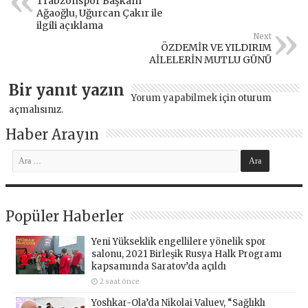
Trabzonspor Başkanı
Ağaoğlu, Uğurcan Çakır ile
ilgili açıklama
Next
ÖZDEMİR VE YILDIRIM
AİLELERİN MUTLU GÜNÜ
Bir yanıt yazın
Yorum yapabilmek için
oturum
açmalısınız
.
Haber Arayın
Popüler Haberler
Yeni Yükseklik engellilere yönelik spor
salonu, 2021 Birleşik Rusya Halk Programı
kapsamında Saratov’da açıldı
2 saat önce
Yoshkar-Ola’da Nikolai Valuev, “Sağlıklı