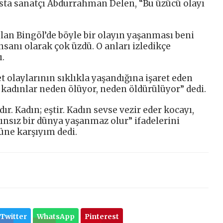
usta sanatçı Abdurrahman Delen, “Bu üzücü olayı
an Bingöl’de böyle bir olayın yaşanması beni
nsanı olarak çok üzdü. O anları izledikçe
ı.
t olaylarının sıklıkla yaşandığına işaret eden
adınlar neden ölüyor, neden öldürülüyor” dedi.
ır. Kadın; eştir. Kadın sevse vezir eder kocayı,
dınsız bir dünya yaşanmaz olur” ifadelerini
üne karşıyım dedi.
Twitter
WhatsApp
Pinterest