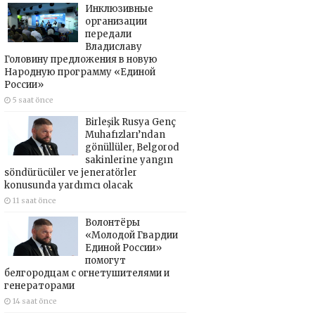
Инклюзивные
организации
передали
Владиславу
Головину предложения в новую
Народную программу «Единой
России»
5 saat önce
Birleşik Rusya Genç
Muhafızları’ndan
gönüllüler, Belgorod
sakinlerine yangın
söndürücüler ve jeneratörler
konusunda yardımcı olacak
11 saat önce
Волонтёры
«Молодой Гвардии
Единой России»
помогут
белгородцам с огнетушителями и
генераторами
14 saat önce