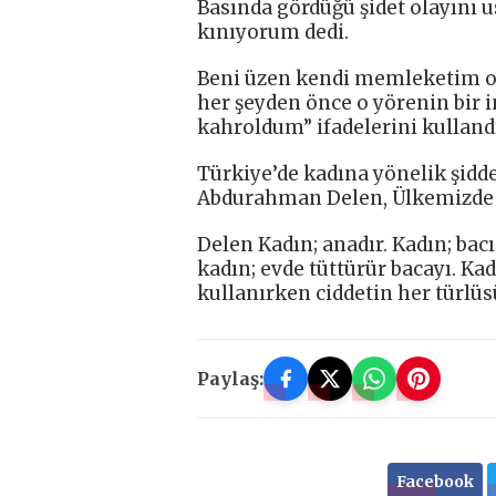
Basında gördüğü şidet olayını 
kınıyorum dedi.
Beni üzen kendi memleketim ol
her şeyden önce o yörenin bir i
kahroldum” ifadelerini kulland
Türkiye’de kadına yönelik şidde
Abdurahman Delen, Ülkemizde k
Delen Kadın; anadır. Kadın; bacıd
kadın; evde tüttürür bacayı. Ka
kullanırken ciddetin her türlüs
Paylaş:
Facebook