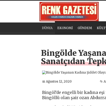
DÜNYA
EKONOMİ
GÜNDEM
KÜLT
Bingölde Yaşana
Sanatçıdan Tepk
📅 Ağustos 12, 2020
📂 
Bingöl’de engelli bir kadına eşi
Bingöllü olan şair ozan Abdurr