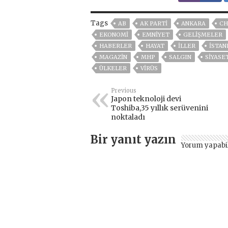
Tags
AB
AK PARTİ
ANKARA
CH
EKONOMİ
EMNİYET
GELIŞMELER
HABERLER
HAYAT
İLLER
ISTAN
MAGAZİN
MHP
SALGIN
SİYASE
ÜLKELER
VIRÜS
Previous
Japon teknoloji devi
Toshiba,35 yıllık serüvenini
noktaladı
Bir yanıt yazın
Yorum yapabi