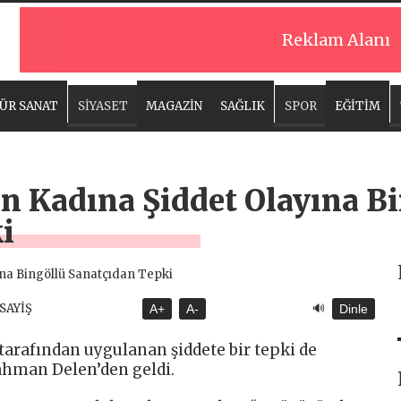
Reklam Alanı
ÜR SANAT
SİYASET
MAGAZİN
SAĞLIK
SPOR
EĞİTİM
n Kadına Şiddet Olayına B
i
🔊
ASAYİŞ
A+
A-
Dinle
 tarafından uygulanan şiddete bir tepki de
ahman Delen’den geldi.