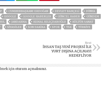
P
CUMHURBAŞKANI ERDOĞAN
DEVLET BAHÇELİ
DÜNYA
GOOGLE
GOOGLE HABERLER
GÜNCEL HABER
GÜNDEM
BUL
JANDARMA
KEMAL KILIÇDAROĞLU
KÜLTÜR SANAT
T
SİYASİLER
SON DAKIKA
SPOR
TSK
TÜRKİYE
Next
İHSAN TAŞ YENİ PROJESİ İLE
YURT DIŞINA AÇILMAYI
HEDEFLİYOR
lmek için
oturum açmalısınız
.