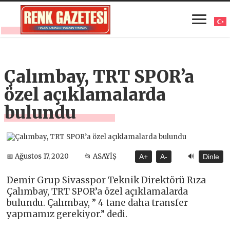
Çalımbay, TRT SPOR’a
özel açıklamalarda
bulundu
🔊
📅 Ağustos 17, 2020
📂 ASAYİŞ
A+
A-
Dinle
Demir Grup Sivasspor Teknik Direktörü Rıza
Çalımbay, TRT SPOR’a özel açıklamalarda
bulundu. Çalımbay, ” 4 tane daha transfer
yapmamız gerekiyor.” dedi.