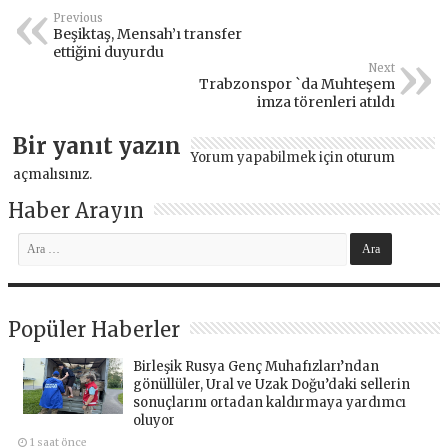
Previous
Beşiktaş, Mensah’ı transfer
ettiğini duyurdu
Next
Trabzonspor `da Muhteşem
imza törenleri atıldı
Bir yanıt yazın
Yorum yapabilmek için
oturum
açmalısınız
.
Haber Arayın
Popüler Haberler
Birleşik Rusya Genç Muhafızları’ndan
gönüllüler, Ural ve Uzak Doğu’daki sellerin
sonuçlarını ortadan kaldırmaya yardımcı
oluyor
1 saat önce