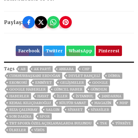
Paylaş:
Facebook
Twitter
WhatsApp
Pinterest
Tags
AB
AK PARTİ
ANKARA
CHP
CUMHURBAŞKANI ERDOĞAN
DEVLET BAHÇELİ
DÜNYA
EKONOMİ
EMNİYET
GELIŞMELER
GOOGLE
GOOGLE HABERLER
GÜNCEL HABER
GÜNDEM
HABERLER
HAYAT
İLLER
ISTANBUL
JANDARMA
KEMAL KILIÇDAROĞLU
KÜLTÜR SANAT
MAGAZİN
MHP
RIZA ÇALIMBAY
SALGIN
SİYASET
SİYASİLER
SON DAKIKA
SPOR
TRT SPOR'A ÖZEL AÇIKLAMALARDA BULUNDU
TSK
TÜRKİYE
ÜLKELER
VIRÜS