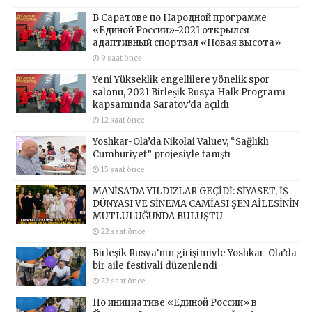
В Саратове по Народной программе
«Единой России»-2021 открылся
адаптивный спортзал «Новая высота»
9 saat önce
Yeni Yükseklik engellilere yönelik spor
salonu, 2021 Birleşik Rusya Halk Programı
kapsamında Saratov’da açıldı
12 saat önce
Yoshkar-Ola’da Nikolai Valuev, “Sağlıklı
Cumhuriyet” projesiyle tanıştı
15 saat önce
MANİSA’DA YILDIZLAR GEÇİDİ: SİYASET, İŞ
DÜNYASI VE SİNEMA CAMİASI ŞEN AİLESİNİN
MUTLULUĞUNDA BULUŞTU
22 saat önce
Birleşik Rusya’nın girişimiyle Yoshkar-Ola’da
bir aile festivali düzenlendi
22 saat önce
По инициативе «Единой России» в