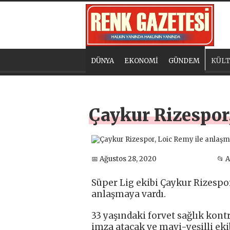
DÜNYA
EKONOMİ
GÜNDEM
KÜLT
Çaykur Rizespor
📅 Ağustos 28, 2020
📂 
Süper Lig ekibi Çaykur Rizespor,
anlaşmaya vardı.
33 yaşındaki forvet sağlık kon
imza atacak ve mavi-yeşilli ek