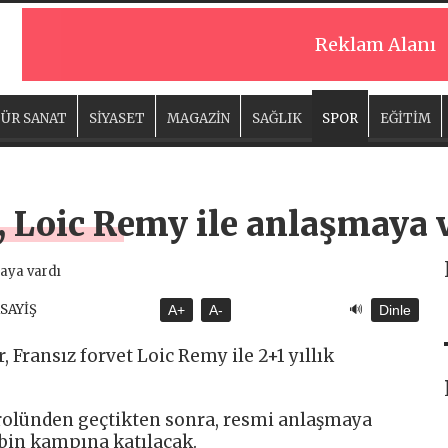
Reklam Alanı
ÜR SANAT
SİYASET
MAGAZİN
SAĞLIK
SPOR
EĞİTİM
, Loic Remy ile anlaşmaya 
🔊
ASAYİŞ
A+
A-
Dinle
 Fransız forvet Loic Remy ile 2+1 yıllık
trolünden geçtikten sonra, resmi anlaşmaya
ibin kampına katılacak.