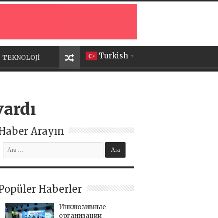
Turkish
TEKNOLOJİ
▼
vardı
Haber Arayın
Popüler Haberler
Инклюзивные
организации