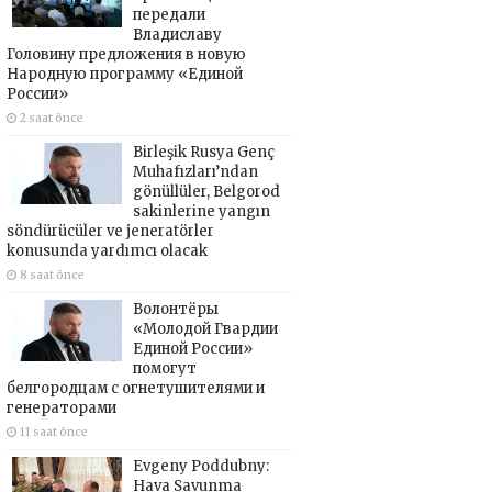
передали
Владиславу
Головину предложения в новую
Народную программу «Единой
России»
2 saat önce
Birleşik Rusya Genç
Muhafızları’ndan
gönüllüler, Belgorod
sakinlerine yangın
söndürücüler ve jeneratörler
konusunda yardımcı olacak
8 saat önce
Волонтёры
«Молодой Гвардии
Единой России»
помогут
белгородцам с огнетушителями и
генераторами
11 saat önce
Evgeny Poddubny:
Hava Savunma