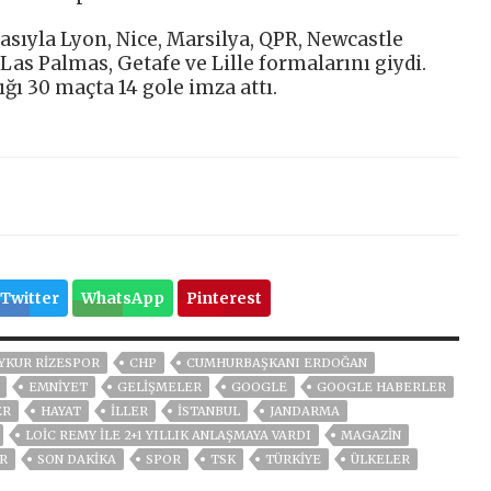
asıyla Lyon, Nice, Marsilya, QPR, Newcastle
 Las Palmas, Getafe ve Lille formalarını giydi.
ığı 30 maçta 14 gole imza attı.
Twitter
WhatsApp
Pinterest
YKUR RIZESPOR
CHP
CUMHURBAŞKANI ERDOĞAN
EMNİYET
GELIŞMELER
GOOGLE
GOOGLE HABERLER
ER
HAYAT
İLLER
ISTANBUL
JANDARMA
LOIC REMY ILE 2+1 YILLIK ANLAŞMAYA VARDI
MAGAZİN
ER
SON DAKIKA
SPOR
TSK
TÜRKİYE
ÜLKELER