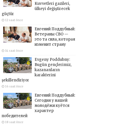
Kuvvetleri gazileri,
ülkeyi değiştirecek
güçtür
12 saat önce
Евгений Поддубный:
Ветераны СВО —
это та сила, которая
изменит страну
14 saat önce
Evgeny Poddubny:
Bugün gençlerimiz,
kazananların
karakterini
şekillendiriyor
16 saat önce
Евгений Поддубный:
Сегодня у нашей
молодёжи куётся
характер
победителей
18 saat önce