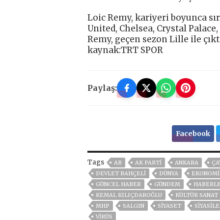
Loic Remy, kariyeri boyunca sır
United, Chelsea, Crystal Palace,
Remy, geçen sezon Lille ile çıkt
kaynak:TRT SPOR
Paylaş:
Facebook
Tags
AB
AK PARTİ
ANKARA
ÇA
DEVLET BAHÇELİ
DÜNYA
EKONOMİ
GÜNCEL HABER
GÜNDEM
HABERL
KEMAL KILIÇDAROĞLU
KÜLTÜR SANAT
MHP
SALGIN
SİYASET
SİYASİL
VIRÜS