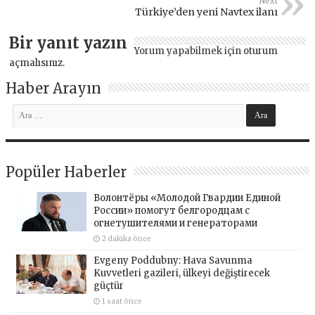
Next
Türkiye’den yeni Navtex ilanı
Bir yanıt yazın
Yorum yapabilmek için
oturum
açmalısınız
.
Haber Arayın
Popüler Haberler
Волонтёры «Молодой Гвардии Единой
России» помогут белгородцам с
огнетушителями и генераторами
2 dakika önce
Evgeny Poddubny: Hava Savunma
Kuvvetleri gazileri, ülkeyi değiştirecek
güçtür
1 saat önce