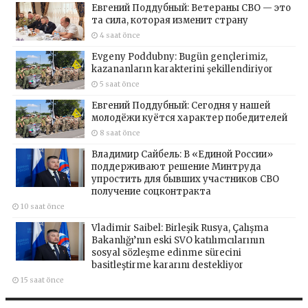
Евгений Поддубный: Ветераны СВО — это
та сила, которая изменит страну
4 saat önce
Evgeny Poddubny: Bugün gençlerimiz,
kazananların karakterini şekillendiriyor
5 saat önce
Евгений Поддубный: Сегодня у нашей
молодёжи куётся характер победителей
8 saat önce
Владимир Сайбель: В «Единой России»
поддерживают решение Минтруда
упростить для бывших участников СВО
получение соцконтракта
10 saat önce
Vladimir Saibel: Birleşik Rusya, Çalışma
Bakanlığı’nın eski SVO katılımcılarının
sosyal sözleşme edinme sürecini
basitleştirme kararını destekliyor
15 saat önce