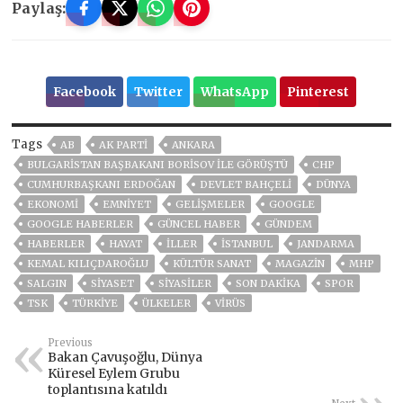
Paylaş:
Facebook
Twitter
WhatsApp
Pinterest
Tags
AB
AK PARTİ
ANKARA
BULGARISTAN BAŞBAKANI BORISOV ILE GÖRÜŞTÜ
CHP
CUMHURBAŞKANI ERDOĞAN
DEVLET BAHÇELİ
DÜNYA
EKONOMİ
EMNİYET
GELIŞMELER
GOOGLE
GOOGLE HABERLER
GÜNCEL HABER
GÜNDEM
HABERLER
HAYAT
İLLER
ISTANBUL
JANDARMA
KEMAL KILIÇDAROĞLU
KÜLTÜR SANAT
MAGAZİN
MHP
SALGIN
SİYASET
SİYASİLER
SON DAKIKA
SPOR
TSK
TÜRKİYE
ÜLKELER
VIRÜS
Previous
Bakan Çavuşoğlu, Dünya
Küresel Eylem Grubu
toplantısına katıldı