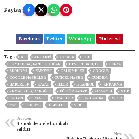
Paylaş:
Facebook
Twitter
WhatsApp
Pinterest
Tags
AB
AK PARTİ
ANKARA
CHP
CUMHURBAŞKANI ERDOĞAN
DEVLET BAHÇELİ
DÜNYA
EKONOMİ
EMNİYET
GELIŞMELER
GOOGLE
GOOGLE HABERLER
GÜNCEL HABER
GÜNDEM
HABERLER
HAYAT
İLLER
ISTANBUL
JANDARMA
KEMAL KILIÇDAROĞLU
KÜLTÜR SANAT
MAGAZİN
MHP
SALGIN
SİYASET
SİYASİLER
SON DAKIKA
SPOR
TSK
TÜRKİYE
ÜLKELER
VIRÜS
Previous
Somali’de otele bombalı
saldırı
Next
İletişim Başkanı Altun’dan