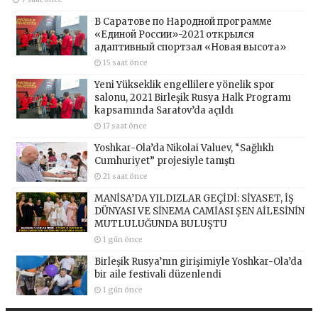
В Саратове по Народной программе
«Единой России»-2021 открылся
адаптивный спортзал «Новая высота»
15 saat önce
Yeni Yükseklik engellilere yönelik spor
salonu, 2021 Birleşik Rusya Halk Programı
kapsamında Saratov’da açıldı
17 saat önce
Yoshkar-Ola’da Nikolai Valuev, “Sağlıklı
Cumhuriyet” projesiyle tanıştı
21 saat önce
MANİSA’DA YILDIZLAR GEÇİDİ: SİYASET, İŞ
DÜNYASI VE SİNEMA CAMİASI ŞEN AİLESİNİN
MUTLULUĞUNDA BULUŞTU
1 gün önce
Birleşik Rusya’nın girişimiyle Yoshkar-Ola’da
bir aile festivali düzenlendi
1 gün önce