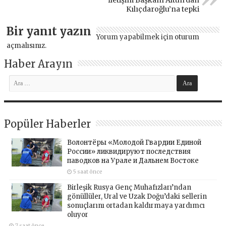
Kılıçdaroğlu’na tepki
Bir yanıt yazın
Yorum yapabilmek için
oturum
açmalısınız
.
Haber Arayın
Popüler Haberler
Волонтёры «Молодой Гвардии Единой
России» ликвидируют последствия
паводков на Урале и Дальнем Востоке
5 saat önce
Birleşik Rusya Genç Muhafızları’ndan
gönüllüler, Ural ve Uzak Doğu’daki sellerin
sonuçlarını ortadan kaldırmaya yardımcı
oluyor
7 saat önce