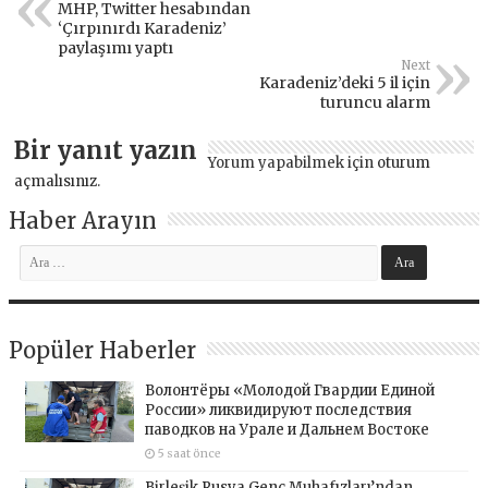
MHP, Twitter hesabından
‘Çırpınırdı Karadeniz’
paylaşımı yaptı
Next
Karadeniz’deki 5 il için
turuncu alarm
Bir yanıt yazın
Yorum yapabilmek için
oturum
açmalısınız
.
Haber Arayın
Popüler Haberler
Волонтёры «Молодой Гвардии Единой
России» ликвидируют последствия
паводков на Урале и Дальнем Востоке
5 saat önce
Birleşik Rusya Genç Muhafızları’ndan