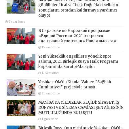
gönüllüler, Ural ve Uzak Doğu’daki sellerin
sonuçlarını ortadan kaldırmaya yardımcı
oluyor
7 saat önce
В Саратове по Народной программе
«Единой России»-2021 открылся
адаптивный спортзал «Новая высота»
15 saat önce
Yeni Yükseklik engellilere yönelik spor
salonu, 2021 Birleşik Rusya Halk Programı
kapsamında Saratov’da açıldı
17 saat önce
Yoshkar-Ola’da Nikolai Valuev, “Sağlıklı
Cumhuriyet” projesiyle tanıştı
21 saat önce
MANİSA’DA YILDIZLAR GEÇİDİ: SİYASET, İŞ
DÜNYASI VE SİNEMA CAMİASI ŞEN AİLESİNİN
MUTLULUĞUNDA BULUŞTU
1 gün önce
Birleşik Rusya’nın girişimiyle Yoshkar-Ola’da