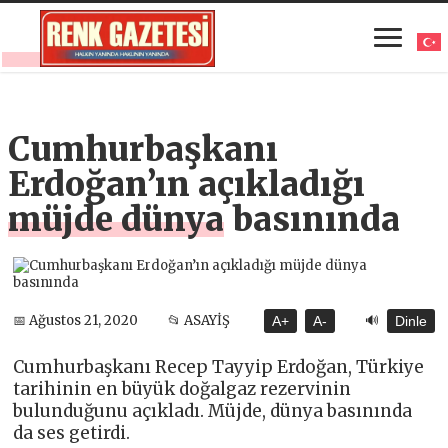
Cumhurbaşkanı
Erdoğan’ın açıkladığı
müjde dünya basınında
🔊
📅 Ağustos 21, 2020
📂 ASAYİŞ
A+
A-
Dinle
Cumhurbaşkanı Recep Tayyip Erdoğan, Türkiye
tarihinin en büyük doğalgaz rezervinin
bulunduğunu açıkladı. Müjde, dünya basınında
da ses getirdi.