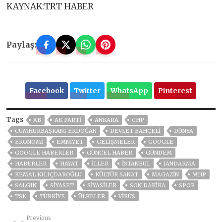
KAYNAK:TRT HABER
Paylaş:
Facebook
Twitter
WhatsApp
Pinterest
Tags
AB
AK PARTİ
ANKARA
CHP
CUMHURBAŞKANI ERDOĞAN
DEVLET BAHÇELİ
DÜNYA
EKONOMİ
EMNİYET
GELIŞMELER
GOOGLE
GOOGLE HABERLER
GÜNCEL HABER
GÜNDEM
HABERLER
HAYAT
İLLER
ISTANBUL
JANDARMA
KEMAL KILIÇDAROĞLU
KÜLTÜR SANAT
MAGAZİN
MHP
SALGIN
SİYASET
SİYASİLER
SON DAKIKA
SPOR
TSK
TÜRKİYE
ÜLKELER
VIRÜS
Previous