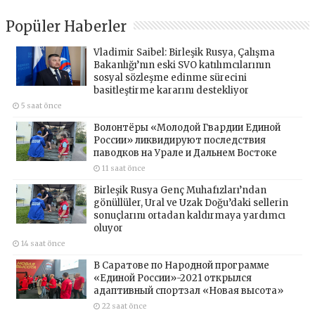
Popüler Haberler
Vladimir Saibel: Birleşik Rusya, Çalışma
Bakanlığı’nın eski SVO katılımcılarının
sosyal sözleşme edinme sürecini
basitleştirme kararını destekliyor
5 saat önce
Волонтёры «Молодой Гвардии Единой
России» ликвидируют последствия
паводков на Урале и Дальнем Востоке
11 saat önce
Birleşik Rusya Genç Muhafızları’ndan
gönüllüler, Ural ve Uzak Doğu’daki sellerin
sonuçlarını ortadan kaldırmaya yardımcı
oluyor
14 saat önce
В Саратове по Народной программе
«Единой России»-2021 открылся
адаптивный спортзал «Новая высота»
22 saat önce