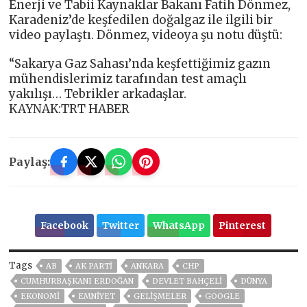
Enerji ve Tabii Kaynaklar Bakanı Fatih Dönmez,
Karadeniz’de keşfedilen doğalgaz ile ilgili bir
video paylaştı. Dönmez, videoya şu notu düştü:
“Sakarya Gaz Sahası’nda keşfettiğimiz gazın
mühendislerimiz tarafından test amaçlı
yakılışı… Tebrikler arkadaşlar.
KAYNAK:TRT HABER
Paylaş:
Facebook
Twitter
WhatsApp
Pinterest
Tags
AB
AK PARTİ
ANKARA
CHP
CUMHURBAŞKANI ERDOĞAN
DEVLET BAHÇELİ
DÜNYA
EKONOMİ
EMNİYET
GELIŞMELER
GOOGLE