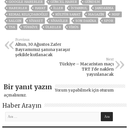
GOOGLE HABERLER
GÜNCEL HABER
GÜNDEM
HABERLER
HAYAT
İLLER
ISTANBUL
JANDARMA
KEMAL KILIÇDAROĞLU
KÜLTÜR SANAT
MAGAZİN
MHP
SALGIN
SİYASET
SİYASİLER
SON DAKIKA
SPOR
TSK
TÜRKİYE
ÜLKELER
VIRÜS
Previous
Altun, 30 Ağustos Zafer
Bayramımız şanına yaraşır
şekilde kutlanacak
Next
Türkiye – Macaristan maçı
TRT 1’de naklen
yayınlanacak
Bir yanıt yazın
Yorum yapabilmek için
oturum
açmalısınız
.
Haber Arayın