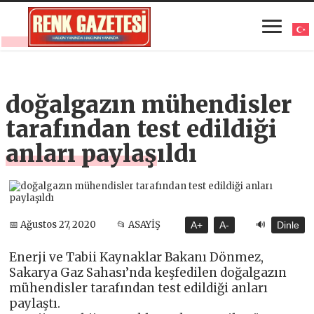
doğalgazın mühendisler
tarafından test edildiği
anları paylaşıldı
🔊
📅 Ağustos 27, 2020
📂 ASAYİŞ
A+
A-
Dinle
Enerji ve Tabii Kaynaklar Bakanı Dönmez,
Sakarya Gaz Sahası’nda keşfedilen doğalgazın
mühendisler tarafından test edildiği anları
paylaştı.