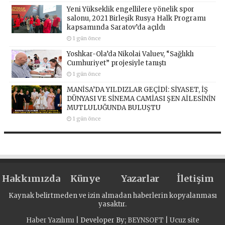
Yeni Yükseklik engellilere yönelik spor
salonu, 2021 Birleşik Rusya Halk Programı
kapsamında Saratov’da açıldı
1 gün önce
Yoshkar-Ola’da Nikolai Valuev, “Sağlıklı
Cumhuriyet” projesiyle tanıştı
1 gün önce
MANİSA’DA YILDIZLAR GEÇİDİ: SİYASET, İŞ
DÜNYASI VE SİNEMA CAMİASI ŞEN AİLESİNİN
MUTLULUĞUNDA BULUŞTU
1 gün önce
Hakkımızda
Künye
Yazarlar
İletişim
Kaynak belirtmeden ve izin almadan haberlerin kopyalanması
yasaktır.
Haber Yazılımı
| Developer By;
BEYNSOFT
|
Ucuz site