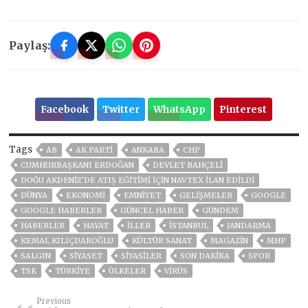
Paylaş:
Facebook
Twitter
WhatsApp
Pinterest
Tags
AB
AK PARTİ
ANKARA
CHP
CUMHURBAŞKANI ERDOĞAN
DEVLET BAHÇELİ
DOĞU AKDENIZ'DE ATIŞ EĞITIMI IÇIN NAVTEX ILAN EDILDI
DÜNYA
EKONOMİ
EMNİYET
GELIŞMELER
GOOGLE
GOOGLE HABERLER
GÜNCEL HABER
GÜNDEM
HABERLER
HAYAT
İLLER
ISTANBUL
JANDARMA
KEMAL KILIÇDAROĞLU
KÜLTÜR SANAT
MAGAZİN
MHP
SALGIN
SİYASET
SİYASİLER
SON DAKIKA
SPOR
TSK
TÜRKİYE
ÜLKELER
VIRÜS
Previous