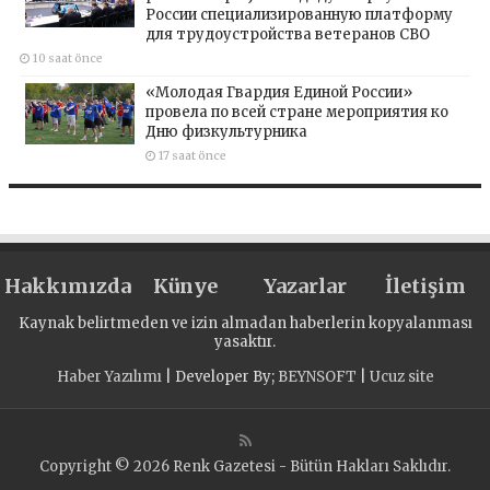
России специализированную платформу
для трудоустройства ветеранов СВО
10 saat önce
«Молодая Гвардия Единой России»
провела по всей стране мероприятия ко
Дню физкультурника
17 saat önce
Hakkımızda
Künye
Yazarlar
İletişim
Kaynak belirtmeden ve izin almadan haberlerin kopyalanması
yasaktır.
Haber Yazılımı
| Developer By;
BEYNSOFT
|
Ucuz site
Copyright © 2026 Renk Gazetesi - Bütün Hakları Saklıdır.