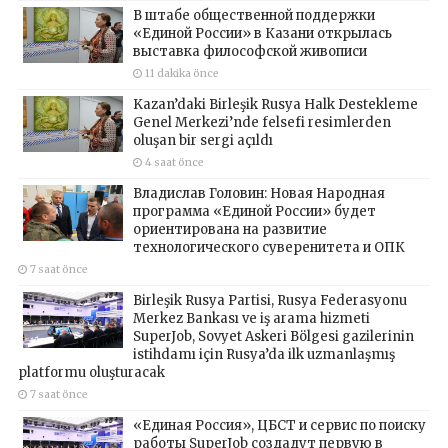
В штабе общественной поддержки
«Единой России» в Казани открылась
выставка философской живописи
11 dakika önce
Kazan’daki Birleşik Rusya Halk Destekleme
Genel Merkezi’nde felsefi resimlerden
oluşan bir sergi açıldı
4 saat önce
Владислав Головин: Новая Народная
программа «Единой России» будет
ориентирована на развитие
технологического суверенитета и ОПК
7 saat önce
Birleşik Rusya Partisi, Rusya Federasyonu
Merkez Bankası ve iş arama hizmeti
SuperJob, Sovyet Askeri Bölgesi gazilerinin
istihdamı için Rusya’da ilk uzmanlaşmış
platformu oluşturacak
7 saat önce
«Единая Россия», ЦБСТ и сервис по поиску
работы SuperJob создадут первую в