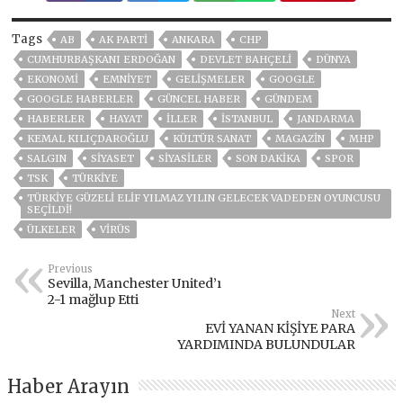
Tags
AB
AK PARTİ
ANKARA
CHP
CUMHURBAŞKANI ERDOĞAN
DEVLET BAHÇELİ
DÜNYA
EKONOMİ
EMNİYET
GELIŞMELER
GOOGLE
GOOGLE HABERLER
GÜNCEL HABER
GÜNDEM
HABERLER
HAYAT
İLLER
ISTANBUL
JANDARMA
KEMAL KILIÇDAROĞLU
KÜLTÜR SANAT
MAGAZİN
MHP
SALGIN
SİYASET
SİYASİLER
SON DAKIKA
SPOR
TSK
TÜRKİYE
TÜRKİYE GÜZELİ ELİF YILMAZ YILIN GELECEK VADEDEN OYUNCUSU
SEÇİLDİ!
ÜLKELER
VIRÜS
Previous
Sevilla, Manchester United’ı
2-1 mağlup Etti
Next
EVİ YANAN KİŞİYE PARA
YARDIMINDA BULUNDULAR
Haber Arayın