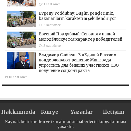
11 saat önce
Evgeny Poddubny: Bugün gençlerimiz,
kazananların karakterini şekillendiriyor
13 saat önce
Евгений Поддубный: Сегодня у нашей
молодёжи куётся характер победителей
15 saat önce
Владимир Сайбель: В «Единой России»
поддерживают решение Минтруда
упростить для бывших участников СВО
получение соцконтракта
18 saat önce
Hakkımızda
Künye
Yazarlar
İletişim
Kaynak belirtmeden ve izin almadan haberlerin kopyalanması
yasaktır.