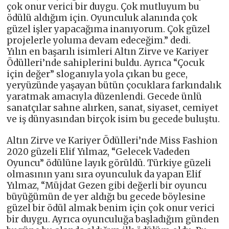
çok onur verici bir duygu. Çok mutluyum bu
ödülü aldığım için. Oyunculuk alanında çok
güzel işler yapacağıma inanıyorum. Çok güzel
projelerle yoluma devam edeceğim.” dedi.
Yılın en başarılı isimleri Altın Zirve ve Kariyer
Ödülleri’nde sahiplerini buldu. Ayrıca “Çocuk
için değer” sloganıyla yola çıkan bu gece,
yeryüzünde yaşayan bütün çocuklara farkındalık
yaratmak amacıyla düzenlendi. Gecede ünlü
sanatçılar sahne alırken, sanat, siyaset, cemiyet
ve iş dünyasından birçok isim bu gecede buluştu.
Altın Zirve ve Kariyer Ödülleri’nde Miss Fashion
2020 güzeli Elif Yılmaz, “Gelecek Vadeden
Oyuncu” ödülüne layık görüldü. Türkiye güzeli
olmasının yanı sıra oyunculuk da yapan Elif
Yılmaz, “Müjdat Gezen gibi değerli bir oyuncu
büyüğümün de yer aldığı bu gecede böylesine
güzel bir ödül almak benim için çok onur verici
bir duygu. Ayrıca oyunculuğa başladığım günden