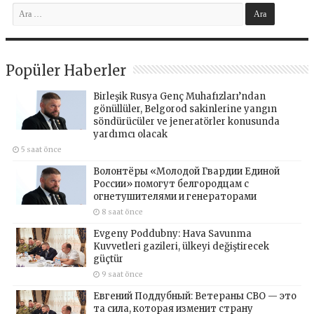
Popüler Haberler
Birleşik Rusya Genç Muhafızları’ndan
gönüllüler, Belgorod sakinlerine yangın
söndürücüler ve jeneratörler konusunda
yardımcı olacak
5 saat önce
Волонтёры «Молодой Гвардии Единой
России» помогут белгородцам с
огнетушителями и генераторами
8 saat önce
Evgeny Poddubny: Hava Savunma
Kuvvetleri gazileri, ülkeyi değiştirecek
güçtür
9 saat önce
Евгений Поддубный: Ветераны СВО — это
та сила, которая изменит страну