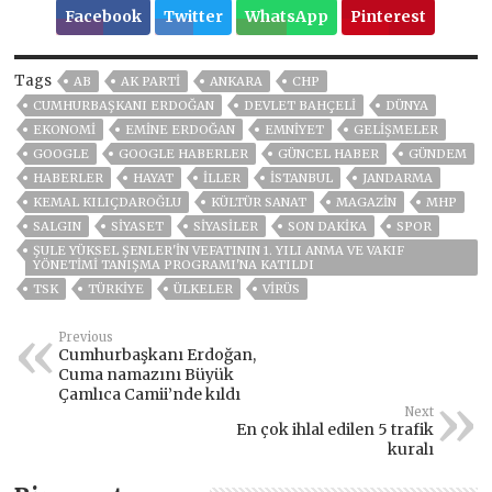
Facebook
Twitter
WhatsApp
Pinterest
Tags
AB
AK PARTİ
ANKARA
CHP
CUMHURBAŞKANI ERDOĞAN
DEVLET BAHÇELİ
DÜNYA
EKONOMİ
EMINE ERDOĞAN
EMNİYET
GELIŞMELER
GOOGLE
GOOGLE HABERLER
GÜNCEL HABER
GÜNDEM
HABERLER
HAYAT
İLLER
ISTANBUL
JANDARMA
KEMAL KILIÇDAROĞLU
KÜLTÜR SANAT
MAGAZİN
MHP
SALGIN
SİYASET
SİYASİLER
SON DAKIKA
SPOR
ŞULE YÜKSEL ŞENLER'IN VEFATININ 1. YILI ANMA VE VAKIF
YÖNETIMI TANIŞMA PROGRAMI'NA KATILDI
TSK
TÜRKİYE
ÜLKELER
VIRÜS
Previous
Cumhurbaşkanı Erdoğan,
Cuma namazını Büyük
Çamlıca Camii’nde kıldı
Next
En çok ihlal edilen 5 trafik
kuralı