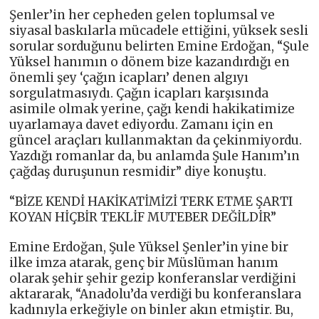
Şenler’in her cepheden gelen toplumsal ve
siyasal baskılarla mücadele ettiğini, yüksek sesli
sorular sorduğunu belirten Emine Erdoğan, “Şule
Yüksel hanımın o dönem bize kazandırdığı en
önemli şey ‘çağın icapları’ denen algıyı
sorgulatmasıydı. Çağın icapları karşısında
asimile olmak yerine, çağı kendi hakikatimize
uyarlamaya davet ediyordu. Zamanı için en
güncel araçları kullanmaktan da çekinmiyordu.
Yazdığı romanlar da, bu anlamda Şule Hanım’ın
çağdaş duruşunun resmidir” diye konuştu.
“BİZE KENDİ HAKİKATİMİZİ TERK ETME ŞARTI
KOYAN HİÇBİR TEKLİF MUTEBER DEĞİLDİR”
Emine Erdoğan, Şule Yüksel Şenler’in yine bir
ilke imza atarak, genç bir Müslüman hanım
olarak şehir şehir gezip konferanslar verdiğini
aktararak, “Anadolu’da verdiği bu konferanslara
kadınıyla erkeğiyle on binler akın etmiştir. Bu,