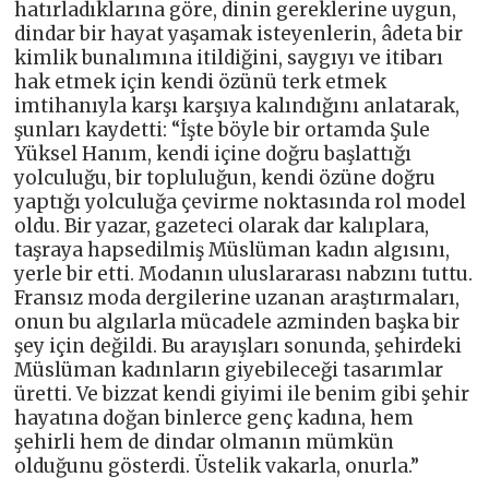
hatırladıklarına göre, dinin gereklerine uygun,
dindar bir hayat yaşamak isteyenlerin, âdeta bir
kimlik bunalımına itildiğini, saygıyı ve itibarı
hak etmek için kendi özünü terk etmek
imtihanıyla karşı karşıya kalındığını anlatarak,
şunları kaydetti: “İşte böyle bir ortamda Şule
Yüksel Hanım, kendi içine doğru başlattığı
yolculuğu, bir topluluğun, kendi özüne doğru
yaptığı yolculuğa çevirme noktasında rol model
oldu. Bir yazar, gazeteci olarak dar kalıplara,
taşraya hapsedilmiş Müslüman kadın algısını,
yerle bir etti. Modanın uluslararası nabzını tuttu.
Fransız moda dergilerine uzanan araştırmaları,
onun bu algılarla mücadele azminden başka bir
şey için değildi. Bu arayışları sonunda, şehirdeki
Müslüman kadınların giyebileceği tasarımlar
üretti. Ve bizzat kendi giyimi ile benim gibi şehir
hayatına doğan binlerce genç kadına, hem
şehirli hem de dindar olmanın mümkün
olduğunu gösterdi. Üstelik vakarla, onurla.”