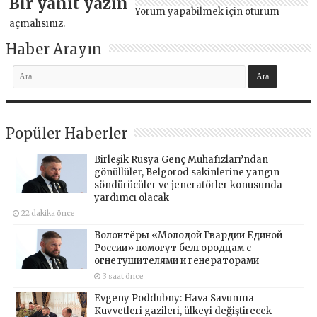
Bir yanıt yazın
Yorum yapabilmek için
oturum
açmalısınız
.
Haber Arayın
Popüler Haberler
Birleşik Rusya Genç Muhafızları’ndan
gönüllüler, Belgorod sakinlerine yangın
söndürücüler ve jeneratörler konusunda
yardımcı olacak
22 dakika önce
Волонтёры «Молодой Гвардии Единой
России» помогут белгородцам с
огнетушителями и генераторами
3 saat önce
Evgeny Poddubny: Hava Savunma
Kuvvetleri gazileri, ülkeyi değiştirecek