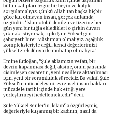
bugün bizlere özgürlük kılıfı içinde dayatılan
bütün kalıpları özgür bir beyin ve kalple
sorgulamalıyız. Çünkü Allah’tan başka hiçbir
güce kul olmayan insan, gerçek anlamda
özgürdür. ‘İslamofobi’ denilen ve üzerine her
gün yeni bir tuğla ekledikleri o çirkin duvarı
yıkmak istiyorsak, tıpkı Şule Yüksel gibi,
şahsiyetli birer Müslüman olmalıyız. Aşağılık
kompleksleriyle değil, kendi değerlerimizi
yükselterek dünya ile muhatap olmalıyız.”
Emine Erdoğan, “Şule ablamızın vefatı, bir
devrin kapanması değil, aksine, onun şahsında
cisimleşen cesaretin, yeni nesillere aktarılması
için, yeni bir sorumluluk sürecidir. Bu vakıf, Şule
Yüksel’in mücadelesini, evrensel insan hakları
mücadele tarihi içinde hak ettiği yere
yerleştirmeyi hedeflemektedir” dedi.
Şule Yüksel Şenler’in, İslam’la özgürleşmiş,
değerleriyle kuşanmış bir kadının, nasıl da