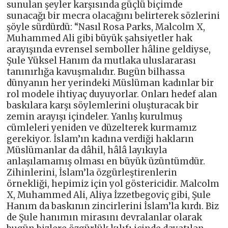
sunulan şeyler karşısında güçlü biçimde
sunacağı bir mecra olacağını belirterek sözlerini
şöyle sürdürdü: “Nasıl Rosa Parks, Malcolm X,
Muhammed Ali gibi büyük şahsiyetler hak
arayışında evrensel semboller hâline geldiyse,
Şule Yüksel Hanım da mutlaka uluslararası
tanınırlığa kavuşmalıdır. Bugün bilhassa
dünyanın her yerindeki Müslüman kadınlar bir
rol modele ihtiyaç duyuyorlar. Onları hedef alan
baskılara karşı söylemlerini oluşturacak bir
zemin arayışı içindeler. Yanlış kurulmuş
cümleleri yeniden ve düzelterek kurmamız
gerekiyor. İslam’ın kadına verdiği hakların
Müslümanlar da dâhil, hâlâ layıkıyla
anlaşılamamış olması en büyük üzüntümdür.
Zihinlerini, İslam’la özgürleştirenlerin
örnekliği, hepimiz için yol göstericidir. Malcolm
X, Muhammed Ali, Aliya İzzetbegoviç gibi, Şule
Hanım da baskının zincirlerini İslam’la kırdı. Biz
de Şule hanımın mirasını devralanlar olarak