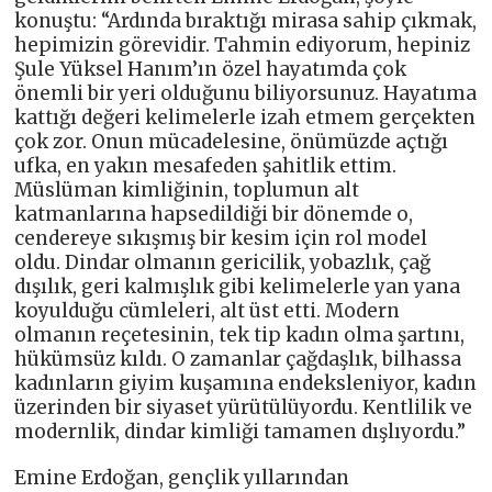
konuştu: “Ardında bıraktığı mirasa sahip çıkmak,
hepimizin görevidir. Tahmin ediyorum, hepiniz
Şule Yüksel Hanım’ın özel hayatımda çok
önemli bir yeri olduğunu biliyorsunuz. Hayatıma
kattığı değeri kelimelerle izah etmem gerçekten
çok zor. Onun mücadelesine, önümüzde açtığı
ufka, en yakın mesafeden şahitlik ettim.
Müslüman kimliğinin, toplumun alt
katmanlarına hapsedildiği bir dönemde o,
cendereye sıkışmış bir kesim için rol model
oldu. Dindar olmanın gericilik, yobazlık, çağ
dışılık, geri kalmışlık gibi kelimelerle yan yana
koyulduğu cümleleri, alt üst etti. Modern
olmanın reçetesinin, tek tip kadın olma şartını,
hükümsüz kıldı. O zamanlar çağdaşlık, bilhassa
kadınların giyim kuşamına endeksleniyor, kadın
üzerinden bir siyaset yürütülüyordu. Kentlilik ve
modernlik, dindar kimliği tamamen dışlıyordu.”
Emine Erdoğan, gençlik yıllarından