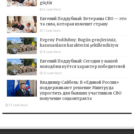
güçtür
4 saat önce
Евгений Поддубный: Ветераны СВО — это
та сила, которая изменит страну
7 saat önce
Evgeny Poddubny: Bugün gençlerimiz,
kazananların karakterini şekillendiriyor
8 saat önce
Евгений Поддубный: Сегодня у нашей
молодёжи куётся характер победителей
11 saat önce
Владимир Сайбель: В «Единой России»
поддерживают решение Минтруда
упростить для бывших участников СВО
получение соцконтракта
13 saat önce