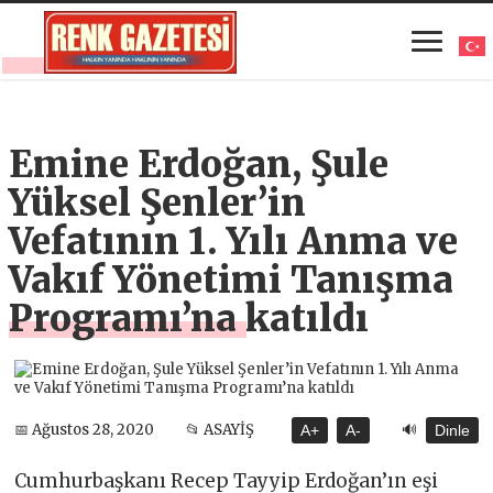
Emine Erdoğan, Şule
Yüksel Şenler’in
Vefatının 1. Yılı Anma ve
Vakıf Yönetimi Tanışma
Programı’na katıldı
🔊
📅 Ağustos 28, 2020
📂 ASAYİŞ
A+
A-
Dinle
Cumhurbaşkanı Recep Tayyip Erdoğan’ın eşi