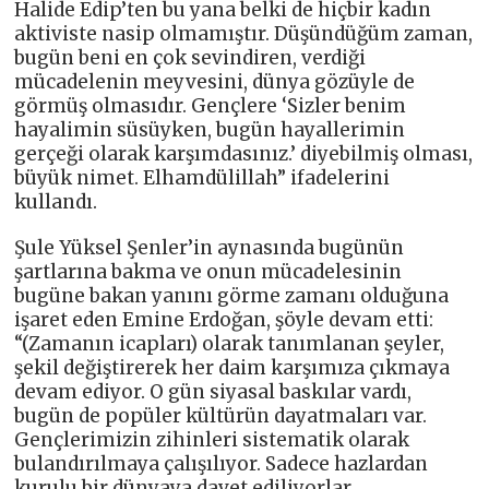
Halide Edip’ten bu yana belki de hiçbir kadın
aktiviste nasip olmamıştır. Düşündüğüm zaman,
bugün beni en çok sevindiren, verdiği
mücadelenin meyvesini, dünya gözüyle de
görmüş olmasıdır. Gençlere ‘Sizler benim
hayalimin süsüyken, bugün hayallerimin
gerçeği olarak karşımdasınız.’ diyebilmiş olması,
büyük nimet. Elhamdülillah” ifadelerini
kullandı.
Şule Yüksel Şenler’in aynasında bugünün
şartlarına bakma ve onun mücadelesinin
bugüne bakan yanını görme zamanı olduğuna
işaret eden Emine Erdoğan, şöyle devam etti:
“(Zamanın icapları) olarak tanımlanan şeyler,
şekil değiştirerek her daim karşımıza çıkmaya
devam ediyor. O gün siyasal baskılar vardı,
bugün de popüler kültürün dayatmaları var.
Gençlerimizin zihinleri sistematik olarak
bulandırılmaya çalışılıyor. Sadece hazlardan
kurulu bir dünyaya davet ediliyorlar.