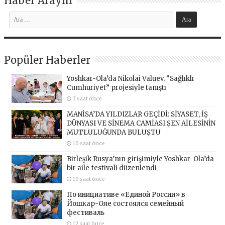
Haber Arayın
Popüler Haberler
Yoshkar-Ola’da Nikolai Valuev, “Sağlıklı
Cumhuriyet” projesiyle tanıştı
3 saat önce
MANİSA’DA YILDIZLAR GEÇİDİ: SİYASET, İŞ
DÜNYASI VE SİNEMA CAMİASI ŞEN AİLESİNİN
MUTLULUĞUNDA BULUŞTU
10 saat önce
Birleşik Rusya’nın girişimiyle Yoshkar-Ola’da
bir aile festivali düzenlendi
10 saat önce
По инициативе «Единой России» в
Йошкар-Оле состоялся семейный
фестиваль
12 saat önce