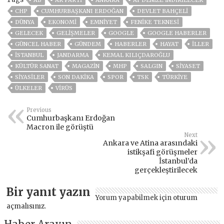
AB
AK PARTİ
ANKARA
AY DENIZE INDIRILECEK
CHP
CUMHURBAŞKANI ERDOĞAN
DEVLET BAHÇELİ
DÜNYA
EKONOMİ
EMNİYET
FENIKE TEKNESI
GELECEK
GELIŞMELER
GOOGLE
GOOGLE HABERLER
GÜNCEL HABER
GÜNDEM
HABERLER
HAYAT
İLLER
ISTANBUL
JANDARMA
KEMAL KILIÇDAROĞLU
KÜLTÜR SANAT
MAGAZİN
MHP
SALGIN
SİYASET
SİYASİLER
SON DAKIKA
SPOR
TSK
TÜRKİYE
ÜLKELER
VIRÜS
Previous
Cumhurbaşkanı Erdoğan
Macron ile görüştü
Next
Ankara ve Atina arasındaki
istikşafi görüşmeler
İstanbul’da
gerçekleştirilecek
Bir yanıt yazın
Yorum yapabilmek için
oturum
açmalısınız
.