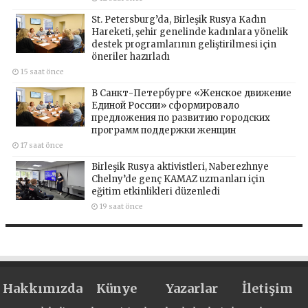
St. Petersburg’da, Birleşik Rusya Kadın
Hareketi, şehir genelinde kadınlara yönelik
destek programlarının geliştirilmesi için
öneriler hazırladı
15 saat önce
В Санкт-Петербурге «Женское движение
Единой России» сформировало
предложения по развитию городских
программ поддержки женщин
17 saat önce
Birleşik Rusya aktivistleri, Naberezhnye
Chelny’de genç KAMAZ uzmanları için
eğitim etkinlikleri düzenledi
19 saat önce
Hakkımızda
Künye
Yazarlar
İletişim