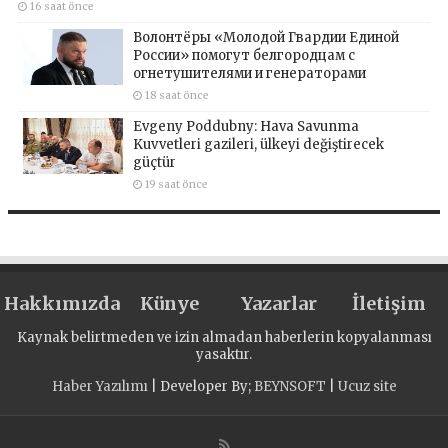
16 saat önce
Волонтёры «Молодой Гвардии Единой
России» помогут белгородцам с
огнетушителями и генераторами
18 saat önce
Evgeny Poddubny: Hava Savunma
Kuvvetleri gazileri, ülkeyi değiştirecek
güçtür
19 saat önce
Hakkımızda
Künye
Yazarlar
İletişim
Kaynak belirtmeden ve izin almadan haberlerin kopyalanması
yasaktır.
Haber Yazılımı
| Developer By;
BEYNSOFT
|
Ucuz site