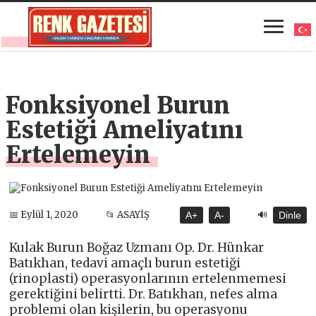
Fonksiyonel Burun
Estetiği Ameliyatını
Ertelemeyin
🔊
📅 Eylül 1, 2020
📂 ASAYİŞ
A+
A-
Dinle
Kulak Burun Boğaz Uzmanı Op. Dr. Hünkar
Batıkhan, tedavi amaçlı burun estetiği
(rinoplasti) operasyonlarının ertelenmemesi
gerektiğini belirtti. Dr. Batıkhan, nefes alma
problemi olan kişilerin, bu operasyonu