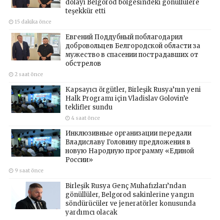
dolayı Belgorod bölgesindeki gönüllülere
teşekkür etti
15 dakika önce
Евгений Поддубный поблагодарил
добровольцев Белгородской области за
мужество в спасении пострадавших от
обстрелов
2 saat önce
Kapsayıcı örgütler, Birleşik Rusya’nın yeni
Halk Programı için Vladislav Golovin’e
teklifler sundu
4 saat önce
Инклюзивные организации передали
Владиславу Головину предложения в
новую Народную программу «Единой
России»
9 saat önce
Birleşik Rusya Genç Muhafızları’ndan
gönüllüler, Belgorod sakinlerine yangın
söndürücüler ve jeneratörler konusunda
yardımcı olacak