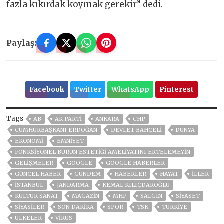
fazla kıkırdak koymak gerekir” dedi.
Paylaş:
Facebook
Twitter
WhatsApp
Pinterest
Tags
AB
AK PARTİ
ANKARA
CHP
CUMHURBAŞKANI ERDOĞAN
DEVLET BAHÇELİ
DÜNYA
EKONOMİ
EMNİYET
FONKSIYONEL BURUN ESTETIĞI AMELIYATINI ERTELEMEYIN
GELIŞMELER
GOOGLE
GOOGLE HABERLER
GÜNCEL HABER
GÜNDEM
HABERLER
HAYAT
İLLER
ISTANBUL
JANDARMA
KEMAL KILIÇDAROĞLU
KÜLTÜR SANAT
MAGAZİN
MHP
SALGIN
SİYASET
SİYASİLER
SON DAKIKA
SPOR
TSK
TÜRKİYE
ÜLKELER
VIRÜS