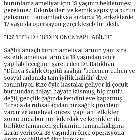
burunlarda ameliyat için 18 yaşının beklenmesi
gerekmez. Kıkırdakları ve kemik yapısıyla burun
gelişimini tamamladıysa kızlarda 16, erkeklerde
17 yaşında operasyon gerçekleşebilir” dedi.
“ESTETİK DE 18’DEN ÖNCE YAPILABİLİR”
Sağlık amaçlı burun ameliyatlarının yanı sıra
estetik ameliyatların da 18 yaşından önce
yapılabileceğine işaret eden Dr. Batıkhan,
“Dünya Sağlık Örgütü sağlığı, ‘bedenen, ruhen ve
sosyal anlamda tam iyilik halidir’ diye
tanımlıyor. Bize öyle hastalar geliyor ki çocuk
burnundan dolayı hayata küsmüş, hiç mutlu
değil, gençlik çağında kendini eve kapatmış.
Burada da ruhsal açıdan bir sağlık problemi
vardır ve ameliyat öncesi yapılan tetkikler
sonucunda burnun kıkırdak ve kemikler ile
birlikte tamamen gelişimini tamamladığına
karar verirsek, 18 yaşından önce operasyona
onay verebiliriz” diye konuştu.