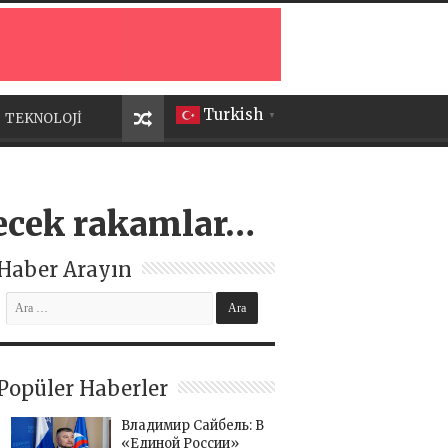
Turkish
TEKNOLOJİ
▼
necek rakamlar…
Haber Arayın
Popüler Haberler
Владимир Сайбель: В
«Единой России»