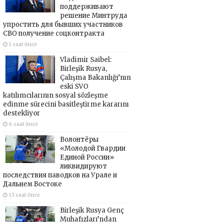
поддерживают
решение Минтруда
упростить для бывших участников
СВО получение соцконтракта
1 saat önce
Vladimir Saibel:
Birleşik Rusya,
Çalışma Bakanlığı’nın
eski SVO
katılımcılarının sosyal sözleşme
edinme sürecini basitleştirme kararını
destekliyor
6 saat önce
Волонтёры
«Молодой Гвардии
Единой России»
ликвидируют
последствия паводков на Урале и
Дальнем Востоке
13 saat önce
Birleşik Rusya Genç
Muhafızları’ndan