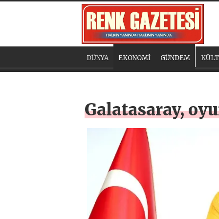
DÜNYA
EKONOMİ
GÜNDEM
KÜLT
Galatasaray, oy