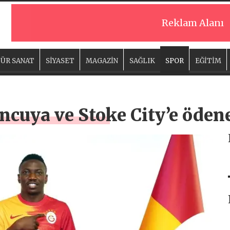
Reklam Alanı
ÜR SANAT
SİYASET
MAGAZİN
SAĞLIK
SPOR
EĞİTİM
uncuya ve Stoke City’e öde