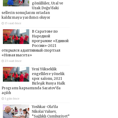
gönüllüler, Ural ve
Uzak Doğu’daki
sellerin sonuçlarını ortadan
kaldırmaya yardımcı oluyor
15 saat önce
В Саратове по
Народной
программе «Единой
России»-2021
открылся адаптивный спортзал
«Новая высота»
23 saat önce
Yeni Yükseklik
engellilere yönelik
spor salonu, 2021
Birleşik Rusya Halk
Programı kapsamında Saratov’da
açıldı
1 gün önce
Yoshkar-Ola’da
Nikolai Valuev,
“Sağlıklı Cumhuriyet”