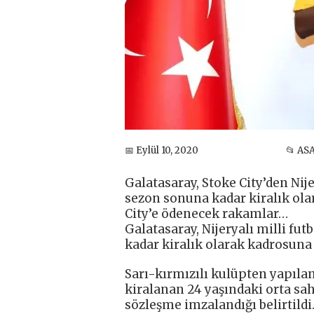
📅 Eylül 10, 2020
📂 AS
Galatasaray, Stoke City’den Nij
sezon sonuna kadar kiralık olar
City’e ödenecek rakamlar…
Galatasaray, Nijeryalı milli f
kadar kiralık olarak kadrosuna d
Sarı-kırmızılı kulüpten yapıla
kiralanan 24 yaşındaki orta s
sözleşme imzalandığı belirtildi