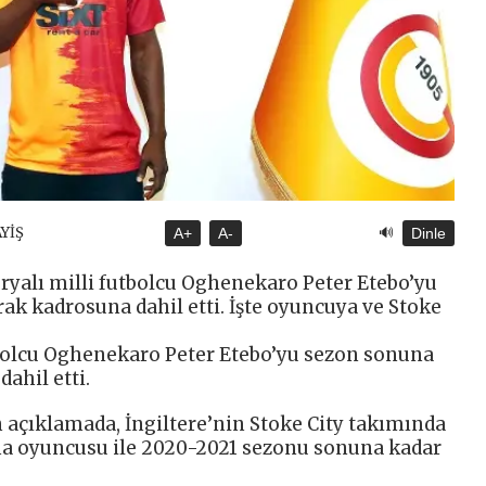
🔊
AYİŞ
A+
A-
Dinle
eryalı milli futbolcu Oghenekaro Peter Etebo’yu
ak kadrosuna dahil etti. İşte oyuncuya ve Stoke
utbolcu Oghenekaro Peter Etebo’yu sezon sonuna
ahil etti.
n açıklamada, İngiltere’nin Stoke City takımında
aha oyuncusu ile 2020-2021 sezonu sonuna kadar
.