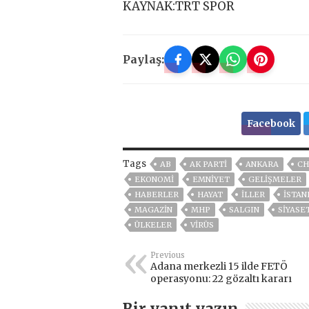
KAYNAK:TRT SPOR
Paylaş:
Facebook
Tags
AB
AK PARTİ
ANKARA
CH
EKONOMİ
EMNİYET
GELIŞMELER
HABERLER
HAYAT
İLLER
ISTAN
MAGAZİN
MHP
SALGIN
SİYASE
ÜLKELER
VIRÜS
Previous
Adana merkezli 15 ilde FETÖ
operasyonu: 22 gözaltı kararı
Bir yanıt yazın