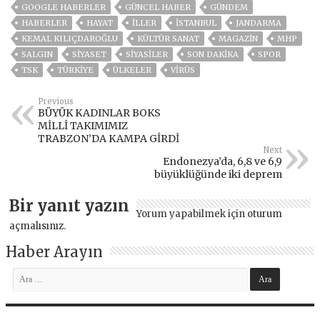
GOOGLE HABERLER
GÜNCEL HABER
GÜNDEM
HABERLER
HAYAT
İLLER
ISTANBUL
JANDARMA
KEMAL KILIÇDAROĞLU
KÜLTÜR SANAT
MAGAZİN
MHP
SALGIN
SİYASET
SİYASİLER
SON DAKIKA
SPOR
TSK
TÜRKİYE
ÜLKELER
VIRÜS
Previous
BÜYÜK KADINLAR BOKS
MİLLİ TAKIMIMIZ
TRABZON’DA KAMPA GİRDİ
Next
Endonezya’da, 6,8 ve 6,9
büyüklüğünde iki deprem
Bir yanıt yazın
Yorum yapabilmek için
oturum
açmalısınız
.
Haber Arayın