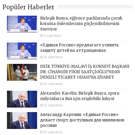
Popüler Haberler
Birleşik Rusya, eğlence parklarında çocuk
koruma önlemlerinin güçlendirilmesini
öneriyor
6 saat önce
«Единая Россия» предлагает усилить
защиту детей на аттракционах
14 saat önce
DEİK TÜRKİYE-MALAVİ İŞ KONSEYİ BAŞKANI
DR. CİHANGİR FİKRİ SAATÇİOĞLU’NDAN
DENİZLİ TİCARET ODASI’NA ZİYARET
16 saat önce
Alexander Karelin: Birleşik Rusya, sporu
milyonlarca Rus için erişilebilir kılıyor
16 saat önce
Александр Карелин: «Единая Россия»
делает спорт доступным для миллионов
россиян
17 saat önce