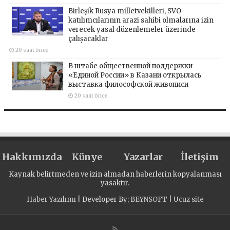
Birleşik Rusya milletvekilleri, SVO
katılımcılarının arazi sahibi olmalarına izin
verecek yasal düzenlemeler üzerinde
çalışacaklar
20 saat önce
В штабе общественной поддержки
«Единой России» в Казани открылась
выставка философской живописи
20 saat önce
Hakkımızda
Künye
Yazarlar
İletişim
Kaynak belirtmeden ve izin almadan haberlerin kopyalanması
yasaktır.
Haber Yazılımı
| Developer By;
BEYNSOFT
|
Ucuz site