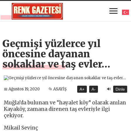
Geçmişi yüzlerce yıl
öncesine dayanan
sokaklar ve taş evler…
🔊
📅 Ağustos 19, 2020
📂 ASAYİŞ
A+
A-
Dinle
Muğla’da bulunan ve “hayalet köy” olarak anılan
Kayaköy, zamana direnen taş evleriyle ilgi
çekiyor.
Mikail Sevinç