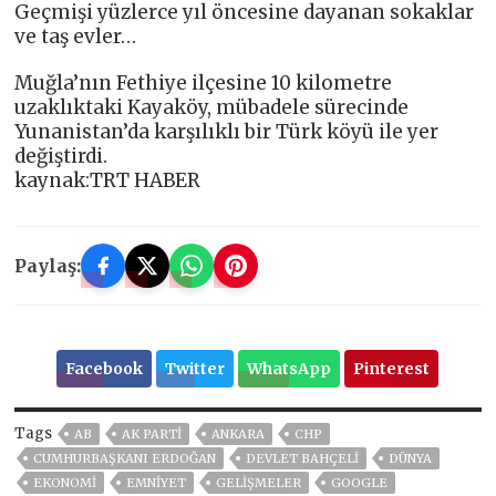
Geçmişi yüzlerce yıl öncesine dayanan sokaklar
ve taş evler…
Muğla’nın Fethiye ilçesine 10 kilometre
uzaklıktaki Kayaköy, mübadele sürecinde
Yunanistan’da karşılıklı bir Türk köyü ile yer
değiştirdi.
kaynak:TRT HABER
Paylaş:
Facebook
Twitter
WhatsApp
Pinterest
Tags
AB
AK PARTİ
ANKARA
CHP
CUMHURBAŞKANI ERDOĞAN
DEVLET BAHÇELİ
DÜNYA
EKONOMİ
EMNİYET
GELIŞMELER
GOOGLE