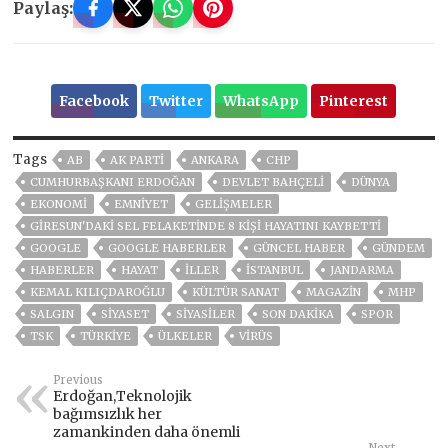
Paylaş:
Facebook
Twitter
WhatsApp
Pinterest
Tags
AB
AK PARTİ
ANKARA
CHP
CUMHURBAŞKANI ERDOĞAN
DEVLET BAHÇELİ
DÜNYA
EKONOMİ
EMNİYET
GELIŞMELER
GIRESUN'DAKI SEL FELAKETINDE 8 KIŞI HAYATINI KAYBETTI
GOOGLE
GOOGLE HABERLER
GÜNCEL HABER
GÜNDEM
HABERLER
HAYAT
İLLER
ISTANBUL
JANDARMA
KEMAL KILIÇDAROĞLU
KÜLTÜR SANAT
MAGAZİN
MHP
SALGIN
SİYASET
SİYASİLER
SON DAKIKA
SPOR
TSK
TÜRKİYE
ÜLKELER
VIRÜS
Previous
Erdoğan,Teknolojik
bağımsızlık her
zamankinden daha önemli
Next