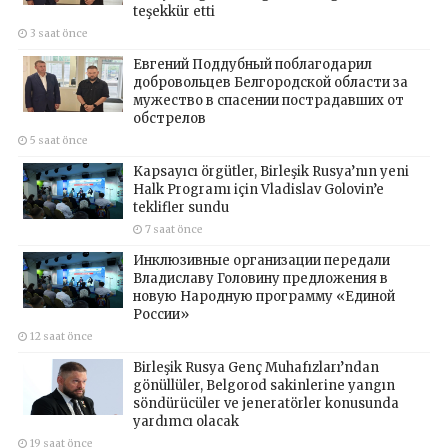
teşekkür etti
3 saat önce
Евгений Поддубный поблагодарил
добровольцев Белгородской области за
мужество в спасении пострадавших от
обстрелов
5 saat önce
Kapsayıcı örgütler, Birleşik Rusya’nın yeni
Halk Programı için Vladislav Golovin’e
teklifler sundu
7 saat önce
Инклюзивные организации передали
Владиславу Головину предложения в
новую Народную программу «Единой
России»
12 saat önce
Birleşik Rusya Genç Muhafızları’ndan
gönüllüler, Belgorod sakinlerine yangın
söndürücüler ve jeneratörler konusunda
yardımcı olacak
19 saat önce