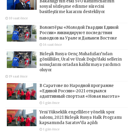
Bakanlığı’nın eski SVO katılımcılarının
sosyal sözleşme edinme sürecini
basitleştirme kararını destekliyor
10 saat önce
Волонтёры «Молодой Гвардии Единой
России» ликвидируют последствия
паводков на Урале и Дальнем Востоке
16 saat önce
Birleşik Rusya Genç Muhafızları’ndan
gönüllüler, Ural ve Uzak Doğu’daki sellerin
sonuçlarını ortadan kaldırmaya yardımcı
oluyor
19 saat önce
В Саратове по Народной программе
«Единой России»-2021 открылся
адаптивный спортзал «Новая высота»
1 gün önce
Yeni Yükseklik engellilere yönelik spor
salonu, 2021 Birleşik Rusya Halk Programı
kapsamında Saratov’da açıldı
1 gün önce