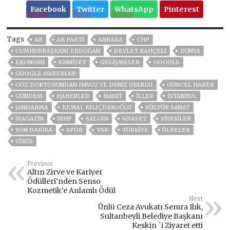
Facebook
Twitter
WhatsApp
Pinterest
Tags
AB
AK PARTİ
ANKARA
CHP
CUMHURBAŞKANI ERDOĞAN
DEVLET BAHÇELİ
DÜNYA
EKONOMİ
EMNİYET
GELIŞMELER
GOOGLE
GOOGLE HABERLER
GÖZ DOKTORUNDAN HAVUZ VE DENIZ UYARISI
GÜNCEL HABER
GÜNDEM
HABERLER
HAYAT
İLLER
ISTANBUL
JANDARMA
KEMAL KILIÇDAROĞLU
KÜLTÜR SANAT
MAGAZİN
MHP
SALGIN
SİYASET
SİYASİLER
SON DAKIKA
SPOR
TSK
TÜRKİYE
ÜLKELER
VIRÜS
Previous
Altın Zirve ve Kariyer
Ödülleri’nden Senso
Kozmetik’e Anlamlı Ödül
Next
Ünlü Ceza Avukatı Semra Ilık,
Sultanbeyli Belediye Başkanı
Keskin `i Ziyaret etti