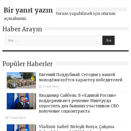
Bir yanıt yazın
Yorum yapabilmek için
oturum
açmalısınız
.
Haber Arayın
Popüler Haberler
Евгений Поддубный: Сегодня у нашей
молодёжи куётся характер победителей
2 saat önce
Владимир Сайбель: В «Единой России»
поддерживают решение Минтруда
упростить для бывших участников СВО
получение соцконтракта
5 saat önce
Vladimir Saibel: Birleşik Rusya, Çalışma