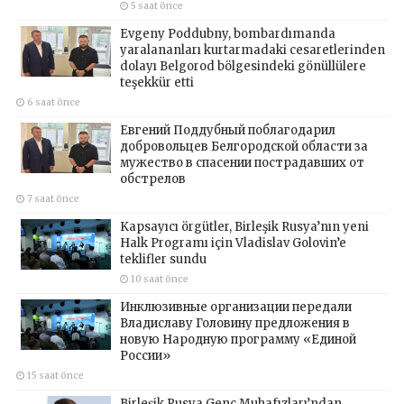
5 saat önce
Evgeny Poddubny, bombardımanda
yaralananları kurtarmadaki cesaretlerinden
dolayı Belgorod bölgesindeki gönüllülere
teşekkür etti
6 saat önce
Евгений Поддубный поблагодарил
добровольцев Белгородской области за
мужество в спасении пострадавших от
обстрелов
7 saat önce
Kapsayıcı örgütler, Birleşik Rusya’nın yeni
Halk Programı için Vladislav Golovin’e
teklifler sundu
10 saat önce
Инклюзивные организации передали
Владиславу Головину предложения в
новую Народную программу «Единой
России»
15 saat önce
Birleşik Rusya Genç Muhafızları’ndan