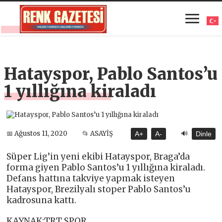
Hatayspor, Pablo Santos’u
1 yıllığına kiraladı
🔊
📅 Ağustos 11, 2020
📂 ASAYİŞ
A+
A-
Dinle
Süper Lig’in yeni ekibi Hatayspor, Braga’da
forma giyen Pablo Santos’u 1 yıllığına kiraladı.
Defans hattına takviye yapmak isteyen
Hatayspor, Brezilyalı stoper Pablo Santos’u
kadrosuna kattı.
KAYNAK:TRT SPOR