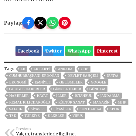
Paylaş:
Facebook
Twitter
WhatsApp
Pinterest
Tags
AB
AK PARTİ
ANKARA
CHP
CUMHURBAŞKANI ERDOĞAN
DEVLET BAHÇELİ
DÜNYA
EKONOMİ
EMNİYET
GELIŞMELER
GOOGLE
GOOGLE HABERLER
GÜNCEL HABER
GÜNDEM
HABERLER
HAYAT
İLLER
ISTANBUL
JANDARMA
KEMAL KILIÇDAROĞLU
KÜLTÜR SANAT
MAGAZİN
MHP
SALGIN
SİYASET
SİYASİLER
SON DAKIKA
SPOR
TSK
TÜRKİYE
ÜLKELER
VIRÜS
Previous
Yalçın, transferlerle ilgili net