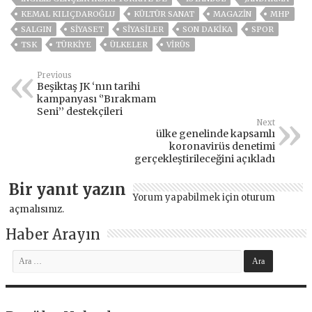
KEMAL KILIÇDAROĞLU
KÜLTÜR SANAT
MAGAZİN
MHP
SALGIN
SİYASET
SİYASİLER
SON DAKIKA
SPOR
TSK
TÜRKİYE
ÜLKELER
VIRÜS
Previous
Beşiktaş JK ‘nın tarihi
kampanyası ‘’Bırakmam
Seni’’ destekçileri
Next
ülke genelinde kapsamlı
koronavirüs denetimi
gerçekleştirileceğini açıkladı
Bir yanıt yazın
Yorum yapabilmek için
oturum
açmalısınız
.
Haber Arayın