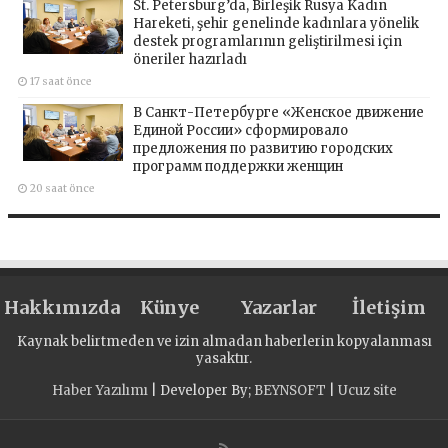
St. Petersburg’da, Birleşik Rusya Kadın
Hareketi, şehir genelinde kadınlara yönelik
destek programlarının geliştirilmesi için
öneriler hazırladı
17 saat önce
В Санкт-Петербурге «Женское движение
Единой России» сформировало
предложения по развитию городских
программ поддержки женщин
20 saat önce
Hakkımızda
Künye
Yazarlar
İletişim
Kaynak belirtmeden ve izin almadan haberlerin kopyalanması
yasaktır.
Haber Yazılımı
| Developer By;
BEYNSOFT
|
Ucuz site