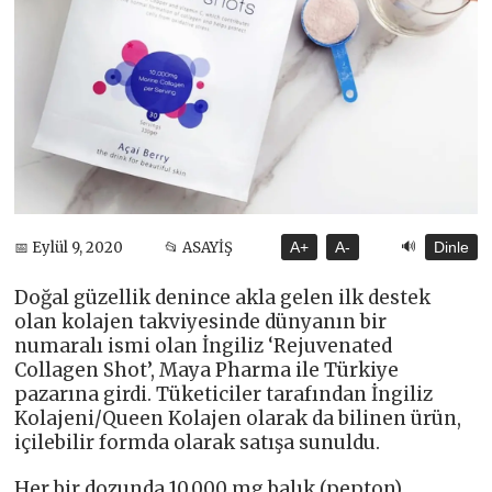
🔊
📅 Eylül 9, 2020
📂 ASAYİŞ
A+
A-
Dinle
Doğal güzellik denince akla gelen ilk destek
olan kolajen takviyesinde dünyanın bir
numaralı ismi olan İngiliz ‘Rejuvenated
Collagen Shot’, Maya Pharma ile Türkiye
pazarına girdi. Tüketiciler tarafından İngiliz
Kolajeni/Queen Kolajen olarak da bilinen ürün,
içilebilir formda olarak satışa sunuldu.
Her bir dozunda 10.000 mg balık (pepton)