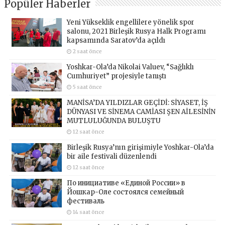
Popüler Haberler
Yeni Yükseklik engellilere yönelik spor
salonu, 2021 Birleşik Rusya Halk Programı
kapsamında Saratov’da açıldı
2 saat önce
Yoshkar-Ola’da Nikolai Valuev, “Sağlıklı
Cumhuriyet” projesiyle tanıştı
5 saat önce
MANİSA’DA YILDIZLAR GEÇİDİ: SİYASET, İŞ
DÜNYASI VE SİNEMA CAMİASI ŞEN AİLESİNİN
MUTLULUĞUNDA BULUŞTU
12 saat önce
Birleşik Rusya’nın girişimiyle Yoshkar-Ola’da
bir aile festivali düzenlendi
12 saat önce
По инициативе «Единой России» в
Йошкар-Оле состоялся семейный
фестиваль
14 saat önce