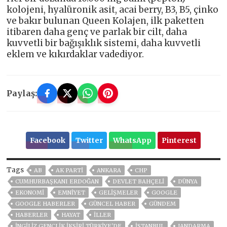
kolojeni, hyalüronik asit, acai berry, B3, B5, çinko
ve bakır bulunan Queen Kolajen, ilk paketten
itibaren daha genç ve parlak bir cilt, daha
kuvvetli bir bağışıklık sistemi, daha kuvvetli
eklem ve kıkırdaklar vadediyor.
Paylaş:
Facebook
Twitter
WhatsApp
Pinterest
Tags
AB
AK PARTİ
ANKARA
CHP
CUMHURBAŞKANI ERDOĞAN
DEVLET BAHÇELİ
DÜNYA
EKONOMİ
EMNİYET
GELIŞMELER
GOOGLE
GOOGLE HABERLER
GÜNCEL HABER
GÜNDEM
HABERLER
HAYAT
İLLER
İNGILIZ GENÇLIK IKSIRI TÜRKIYE'DE
ISTANBUL
JANDARMA