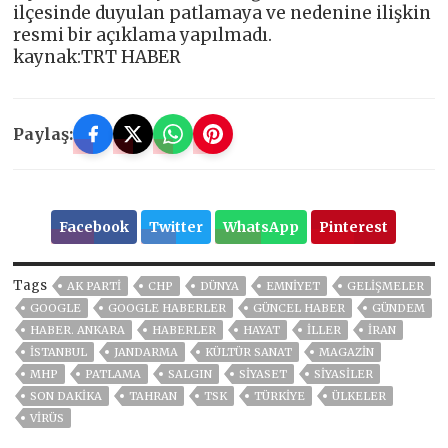
ilçesinde duyulan patlamaya ve nedenine ilişkin
resmi bir açıklama yapılmadı.
kaynak:TRT HABER
Paylaş:
Facebook
Twitter
WhatsApp
Pinterest
Tags
AK PARTİ
CHP
DÜNYA
EMNİYET
GELIŞMELER
GOOGLE
GOOGLE HABERLER
GÜNCEL HABER
GÜNDEM
HABER. ANKARA
HABERLER
HAYAT
İLLER
IRAN
ISTANBUL
JANDARMA
KÜLTÜR SANAT
MAGAZİN
MHP
PATLAMA
SALGIN
SİYASET
SİYASİLER
SON DAKIKA
TAHRAN
TSK
TÜRKİYE
ÜLKELER
VIRÜS