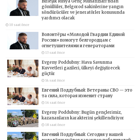
Birleşik Rusya Genç Muhafızları’ndan
gönüllüler, Belgorod sakinlerine yangın
söndürücüler ve jeneratörler konusunda
yardımcı olacak
10 saat önce
Волонтёры «Молодой Гвардии Единой
России» помогут белгородцам с
огнетушителями и генераторами
13 saat önce
Evgeny Poddubny: Hava Savunma
Kuvvetleri gazileri, ülkeyi değiştirecek
güçtür
14 saat önce
Евгений Поддубный: Ветераны СВО — это
та сила, которая изменит страну
16 saat önce
Evgeny Poddubny: Bugün gençlerimiz,
kazananların karakterini şekillendiriyor
18 saat önce
Евгений Поддубный: Сегодня у нашей