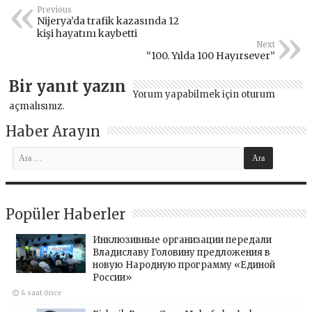
Previous
Nijerya’da trafik kazasında 12
kişi hayatını kaybetti
Next
“100. Yılda 100 Hayırsever”
Bir yanıt yazın
Yorum yapabilmek için
oturum
açmalısınız
.
Haber Arayın
Popüler Haberler
Инклюзивные организации передали
Владиславу Головину предложения в
новую Народную программу «Единой
России»
4 saat önce