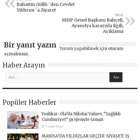
Bahattin Güllü `den Cevdet
Yıldırım `a Ziyaret
Next
MHP Genel Başkanı Bahçeli,
Ayasofya kararıyla ilgili,
Açıklama
Bir yanıt yazın
Yorum yapabilmek için
oturum
açmalısınız
.
Haber Arayın
Popüler Haberler
Yoshkar-Ola’da Nikolai Valuev, “Sağlıklı
Cumhuriyet” projesiyle tanıştı
3 saat önce
MANİSA’DA YILDIZLAR GEÇİDİ: SİYASET, İŞ