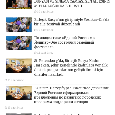
DÜNYASI VE SİNEMA CAMİASI ŞEN AİLESİNİN
MUTLULUĞUNDA BULUŞTU
10 saat önce
Birleşik Rusya’nın girişimiyle Yoshkar-Ola’da
bir aile festivali düzenlendi
10 saat önce
По инициативе «Единой России» в
Йошкар-Оле состоялся семейный
фестиваль
12 saat önce
St. Petersburg’da, Birleşik Rusya Kadın
Hareketi, şehir genelinde kadınlara yönelik
destek programlarının geliştirilmesi için
öneriler hazırladı
15 saat önce
В Санкт-Петербурге «Женское движение
Единой России» сформировало
предложения по развитию городских
программ поддержки женщин
17 saat önce