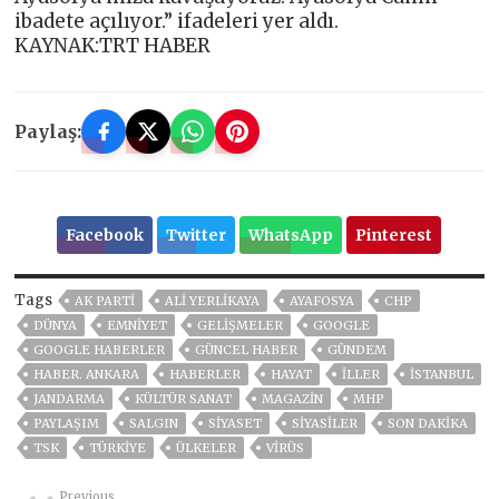
ibadete açılıyor.” ifadeleri yer aldı.
KAYNAK:TRT HABER
Paylaş:
Facebook
Twitter
WhatsApp
Pinterest
Tags
AK PARTİ
ALİ YERLİKAYA
AYAFOSYA
CHP
DÜNYA
EMNİYET
GELIŞMELER
GOOGLE
GOOGLE HABERLER
GÜNCEL HABER
GÜNDEM
HABER. ANKARA
HABERLER
HAYAT
İLLER
ISTANBUL
JANDARMA
KÜLTÜR SANAT
MAGAZİN
MHP
PAYLAŞIM
SALGIN
SİYASET
SİYASİLER
SON DAKIKA
TSK
TÜRKİYE
ÜLKELER
VIRÜS
Previous