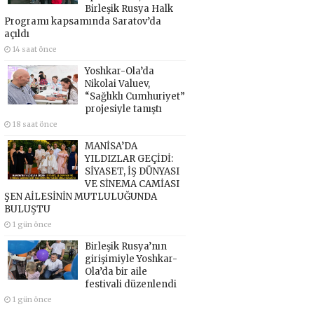
Birleşik Rusya Halk
Programı kapsamında Saratov’da
açıldı
14 saat önce
Yoshkar-Ola’da
Nikolai Valuev,
“Sağlıklı Cumhuriyet”
projesiyle tanıştı
18 saat önce
MANİSA’DA
YILDIZLAR GEÇİDİ:
SİYASET, İŞ DÜNYASI
VE SİNEMA CAMİASI
ŞEN AİLESİNİN MUTLULUĞUNDA
BULUŞTU
1 gün önce
Birleşik Rusya’nın
girişimiyle Yoshkar-
Ola’da bir aile
festivali düzenlendi
1 gün önce