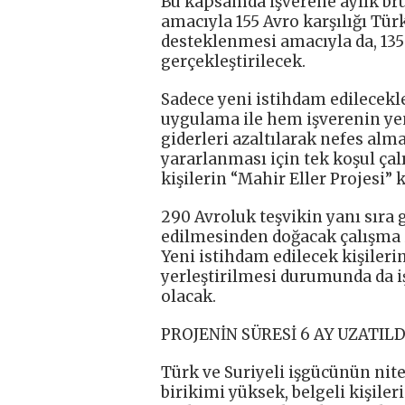
Bu kapsamda işverene aylık br
amacıyla 155 Avro karşılığı Tür
desteklenmesi amacıyla da, 135 
gerçekleştirilecek.
Sadece yeni istihdam edilecekle
uygulama ile hem işverenin yen
giderleri azaltılarak nefes alm
yararlanması için tek koşul çal
kişilerin “Mahir Eller Projesi”
290 Avroluk teşvikin yanı sıra 
edilmesinden doğacak çalışma i
Yeni istihdam edilecek kişilerin,
yerleştirilmesi durumunda da 
olacak.
PROJENİN SÜRESİ 6 AY UZATILD
Türk ve Suriyeli işgücünün nite
birikimi yüksek, belgeli kişile