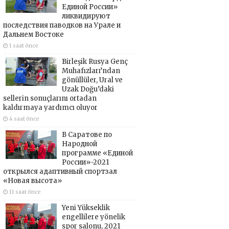
Единой России»
ликвидируют
последствия паводков на Урале и
Дальнем Востоке
1 saat önce
Birleşik Rusya Genç
Muhafızları’ndan
gönüllüler, Ural ve
Uzak Doğu’daki
sellerin sonuçlarını ortadan
kaldırmaya yardımcı oluyor
4 saat önce
В Саратове по
Народной
программе «Единой
России»-2021
открылся адаптивный спортзал
«Новая высота»
11 saat önce
Yeni Yükseklik
engellilere yönelik
spor salonu, 2021