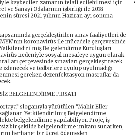
yle kaybedilen zamanın telafi edilebilmesi için
aret ve Sanayi Odalarının işbirliği ile 2018
enin süresi 2021 yılının Haziran ayı sonuna
 kapsamında gerçekleştirilen sınav faaliyetleri de
 MYK’nın koronavirüs ile mücadele çerçevesinde
 Yetkilendirilmiş Belgelendirme Kuruluşları
navirüs nedeniyle sosyal mesafeye uygun olarak
uralları çerçevesinde sınavları gerçekleştirecek.
e izlenecek ve tedbirlere uyulup uyulmadığı
tlenmesi gereken dezenfektasyon masraflar da
ecek.
TSİZ BELGELENDİRME FIRSATI
 ortaya” sloganıyla yürütülen “Mahir Eller
sağlanan Yetkilendirilmiş Belgelendirme
lekte belgelendirme yapılabiliyor. Proje, iş
etsiz bir şekilde belgelendirme imkanı sunarken,
arını herhangi bir ücret ödemeden