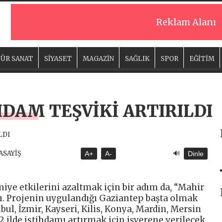
Reklam Alanı
ÜR SANAT
SİYASET
MAGAZİN
SAĞLIK
SPOR
EĞİTİM
HDAM TEŞVİKİ ARTIRILDI
🔊
 ASAYİŞ
A+
A-
Dinle
ye etkilerini azaltmak için bir adım da, “Mahir
dı. Projenin uygulandığı Gaziantep başta olmak
bul, İzmir, Kayseri, Kilis, Konya, Mardin, Mersin
12 ilde istihdamı artırmak için işverene verilecek