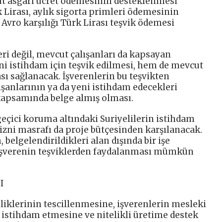
üt asgari ücret ödemesinin desteklenmesi
k Lirası, aylık sigorta primleri ödemesinin
Avro karşılığı Türk Lirası teşvik ödemesi
ri değil, mevcut çalışanları da kapsayan
i istihdam için teşvik edilmesi, hem de mevcut
ası sağlanacak. İşverenlerin bu teşvikten
ışanlarının ya da yeni istihdam edecekleri
 kapsamında belge almış olması.
geçici koruma altındaki Suriyelilerin istihdam
zni masrafı da proje bütçesinden karşılanacak.
 belgelendirildikleri alan dışında bir işe
işverenin teşviklerden faydalanması mümkün
I
liklerinin tescillenmesine, işverenlerin mesleki
ri istihdam etmesine ve nitelikli üretime destek