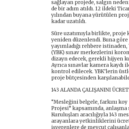
sağlayan projede, salgın nedeni
de bir adım atıldı. 12 ildeki Tic
yılından buyana yürütülen proj
kadar uzatıldı.
Süre uzatımıyla birlikte, proje
yeniden düzenlendi. Buna göre
yayımladığı rehbere istinaden,
(YBK) sınav merkezlerini koro
dizayn edecek, gerekli hijyen k
Ayrıca sınavlar kamera kaydı il
kontrol edilecek. YBK’lerin üs
proje bütçesinden karşılanabil
143 ALANDA ÇALIŞANINI ÜCRE
“Mesleğini belgele, farkını koy
Projesi” kapsamında, anlaşma 
Kuruluşları aracılığıyla 143 mes
arayanlara yetkinliklerini ücr
işverenlere de mevcut çalışanl