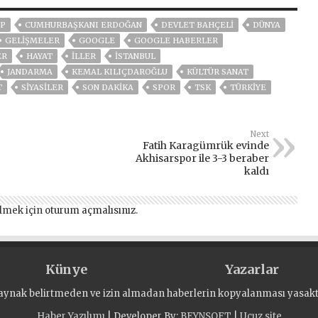
P
CUMHURBAŞKANI ERDOĞAN
DEVLET BAHÇELİ
DÜNYA
GELIŞMELER
GOOGLE
GOOGLE HABERLER
ER
HAYAT
İLLER
ISTANBUL
JANDARMA
KEMAL KILIÇDAROĞLU
KÜLTÜR SANAT
T
SİYASİLER
SON DAKIKA
SPOR
TSK
TÜRKİYE
Next
Fatih Karagümrük evinde
Akhisarspor ile 3-3 beraber
kaldı
lmek için
oturum açmalısınız
.
Künye
Yazarlar
aynak belirtmeden ve izin almadan haberlerin kopyalanması yasaktı
Haber Yazılımı
| Developer By;
BEYNSOFT
|
Ucuz site