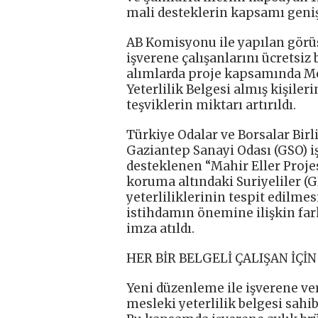
mali desteklerin kapsamı genişl
AB Komisyonu ile yapılan görü
işverene çalışanlarını ücretsiz
alımlarda proje kapsamında Me
Yeterlilik Belgesi almış kişile
teşviklerin miktarı artırıldı.
Türkiye Odalar ve Borsalar Bir
Gaziantep Sanayi Odası (GSO) iş
desteklenen “Mahir Eller Proje
koruma altındaki Suriyeliler (
yeterliliklerinin tespit edilmes
istihdamın önemine ilişkin fark
imza atıldı.
HER BİR BELGELİ ÇALIŞAN İÇİ
Yeni düzenleme ile işverene ve
mesleki yeterlilik belgesi sahibi