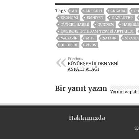
Tags
AB
AK PARTİ
ANKARA
CH
EKONOMİ
EMNİYET
GAZIANTEP
GÜNCEL HABER
GÜNDEM
HABERL
İŞVERENE İSTİHDAM TEŞVİKİ ARTIRILDI
MAGAZİN
MHP
SALGIN
SİYASE
ÜLKELER
VIRÜS
Previous
BÜYÜKŞEHİR’DEN YENİ
ASFALT ATAĞI
Bir yanıt yazın
Yorum yapabi
Hakkımızda
K