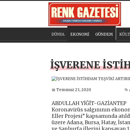
DÜNYA
EKONOMİ
GÜNDEM
KÜLT
İŞVERENE İSTİ
📅 Temmuz 23, 2020
📂
ABDULLAH YİĞİT-GAZİANTEP
Koronavirüs salgınının ekonomi
Eller Projesi” kapsamında atıl
üzere Adana, Bursa, Hatay, İstan
ve Şanlıurfa illerini kapsayan 