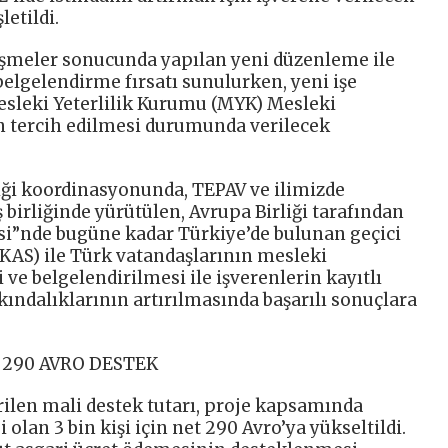
etildi.
şmeler sonucunda yapılan yeni düzenleme ile
 belgelendirme fırsatı sunulurken, yeni işe
sleki Yeterlilik Kurumu (MYK) Mesleki
rin tercih edilmesi durumunda verilecek
liği koordinasyonunda, TEPAV ve ilimizde
 birliğinde yürütülen, Avrupa Birliği tarafından
si”nde bugüne kadar Türkiye’de bulunan geçici
GKAS) ile Türk vatandaşlarının mesleki
i ve belgelendirilmesi ile işverenlerin kayıtlı
ındalıklarının artırılmasında başarılı sonuçlara
N 290 AVRO DESTEK
rilen mali destek tutarı, proje kapsamında
 olan 3 bin kişi için net 290 Avro’ya yükseltildi.