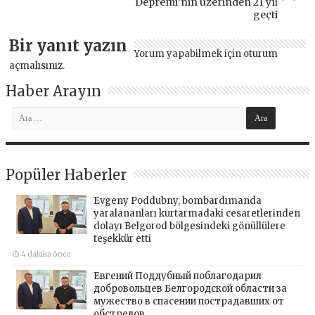
Depremi’nin üzerinden 21 yıl
geçti
Bir yanıt yazın
Yorum yapabilmek için
oturum
açmalısınız
.
Haber Arayın
Popüler Haberler
Evgeny Poddubny, bombardımanda
yaralananları kurtarmadaki cesaretlerinden
dolayı Belgorod bölgesindeki gönüllülere
teşekkür etti
4 dakika önce
Евгений Поддубный поблагодарил
добровольцев Белгородской области за
мужество в спасении пострадавших от
обстрелов