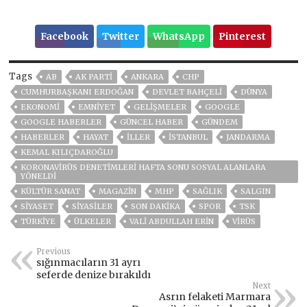
Facebook
Twitter
WhatsApp
Pinterest
Tags
AB
AK PARTİ
ANKARA
CHP
CUMHURBAŞKANI ERDOĞAN
DEVLET BAHÇELİ
DÜNYA
EKONOMİ
EMNİYET
GELIŞMELER
GOOGLE
GOOGLE HABERLER
GÜNCEL HABER
GÜNDEM
HABERLER
HAYAT
İLLER
ISTANBUL
JANDARMA
KEMAL KILIÇDAROĞLU
KORONAVIRÜS DENETIMLERI HAFTA SONU SOSYAL ALANLARA
YÖNELDI
KÜLTÜR SANAT
MAGAZİN
MHP
SAĞLIK
SALGIN
SİYASET
SİYASİLER
SON DAKIKA
SPOR
TSK
TÜRKİYE
ÜLKELER
VALİ ABDULLAH ERİN
VIRÜS
Previous
sığınmacıların 31 ayrı
seferde denize bırakıldı
Next
Asrın felaketi Marmara