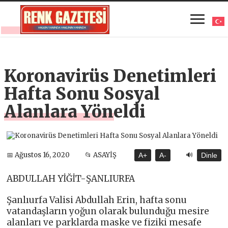
Koronavirüs Denetimleri
Hafta Sonu Sosyal
Alanlara Yöneldi
🔊
📅 Ağustos 16, 2020
📂 ASAYİŞ
A+
A-
Dinle
ABDULLAH YİĞİT-ŞANLIURFA
Şanlıurfa Valisi Abdullah Erin, hafta sonu
vatandaşların yoğun olarak bulunduğu mesire
alanları ve parklarda maske ve fiziki mesafe