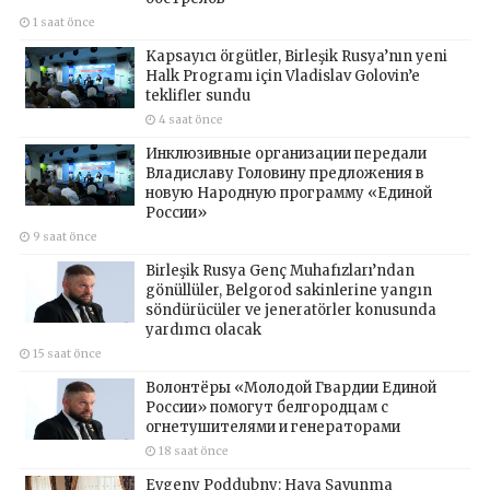
1 saat önce
Kapsayıcı örgütler, Birleşik Rusya’nın yeni
Halk Programı için Vladislav Golovin’e
teklifler sundu
4 saat önce
Инклюзивные организации передали
Владиславу Головину предложения в
новую Народную программу «Единой
России»
9 saat önce
Birleşik Rusya Genç Muhafızları’ndan
gönüllüler, Belgorod sakinlerine yangın
söndürücüler ve jeneratörler konusunda
yardımcı olacak
15 saat önce
Волонтёры «Молодой Гвардии Единой
России» помогут белгородцам с
огнетушителями и генераторами
18 saat önce
Evgeny Poddubny: Hava Savunma