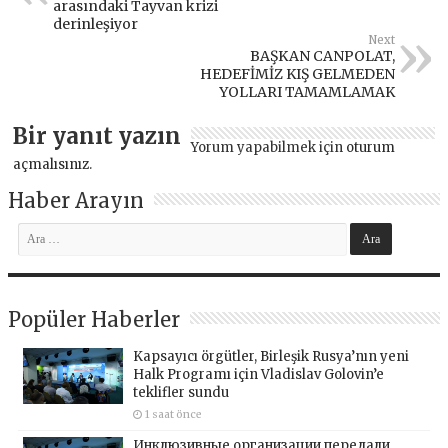
arasındaki Tayvan krizi
derinleşiyor
Next
BAŞKAN CANPOLAT,
HEDEFİMİZ KIŞ GELMEDEN
YOLLARI TAMAMLAMAK
Bir yanıt yazın
Yorum yapabilmek için
oturum
açmalısınız
.
Haber Arayın
Popüler Haberler
Kapsayıcı örgütler, Birleşik Rusya’nın yeni
Halk Programı için Vladislav Golovin’e
teklifler sundu
1 saat önce
Инклюзивные организации передали