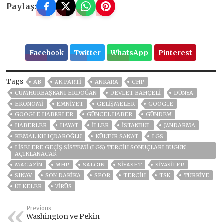
Paylaş:
Facebook
Twitter
WhatsApp
Pinterest
Tags
AB
AK PARTİ
ANKARA
CHP
CUMHURBAŞKANI ERDOĞAN
DEVLET BAHÇELİ
DÜNYA
EKONOMİ
EMNİYET
GELIŞMELER
GOOGLE
GOOGLE HABERLER
GÜNCEL HABER
GÜNDEM
HABERLER
HAYAT
İLLER
ISTANBUL
JANDARMA
KEMAL KILIÇDAROĞLU
KÜLTÜR SANAT
LGS
LISELERE GEÇIŞ SISTEMI (LGS) TERCIH SONUÇLARI BUGÜN
AÇIKLANACAK
MAGAZİN
MHP
SALGIN
SİYASET
SİYASİLER
SINAV
SON DAKIKA
SPOR
TERCIH
TSK
TÜRKİYE
ÜLKELER
VIRÜS
Previous
Washington ve Pekin