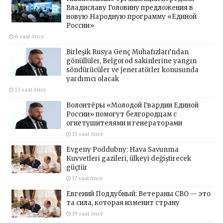
Владиславу Головину предложения в
новую Народную программу «Единой
России»
6 saat önce
Birleşik Rusya Genç Muhafızları’ndan
gönüllüler, Belgorod sakinlerine yangın
söndürücüler ve jeneratörler konusunda
yardımcı olacak
13 saat önce
Волонтёры «Молодой Гвардии Единой
России» помогут белгородцам с
огнетушителями и генераторами
15 saat önce
Evgeny Poddubny: Hava Savunma
Kuvvetleri gazileri, ülkeyi değiştirecek
güçtür
17 saat önce
Евгений Поддубный: Ветераны СВО — это
та сила, которая изменит страну
19 saat önce