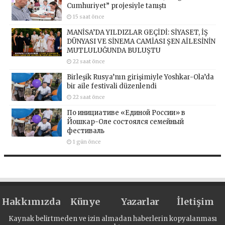
Cumhuriyet” projesiyle tanıştı
15 saat önce
MANİSA’DA YILDIZLAR GEÇİDİ: SİYASET, İŞ
DÜNYASI VE SİNEMA CAMİASI ŞEN AİLESİNİN
MUTLULUĞUNDA BULUŞTU
22 saat önce
Birleşik Rusya’nın girişimiyle Yoshkar-Ola’da
bir aile festivali düzenlendi
22 saat önce
По инициативе «Единой России» в
Йошкар-Оле состоялся семейный
фестиваль
1 gün önce
Hakkımızda
Künye
Yazarlar
İletişim
Kaynak belirtmeden ve izin almadan haberlerin kopyalanması