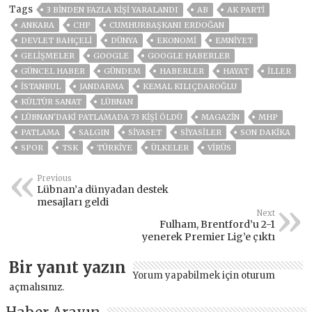
Tags
3 BINDEN FAZLA KIŞI YARALANDI
AB
AK PARTİ
ANKARA
CHP
CUMHURBAŞKANI ERDOĞAN
DEVLET BAHÇELİ
DÜNYA
EKONOMİ
EMNİYET
GELIŞMELER
GOOGLE
GOOGLE HABERLER
GÜNCEL HABER
GÜNDEM
HABERLER
HAYAT
İLLER
ISTANBUL
JANDARMA
KEMAL KILIÇDAROĞLU
KÜLTÜR SANAT
LÜBNAN
LÜBNAN'DAKI PATLAMADA 73 KIŞI ÖLDÜ
MAGAZİN
MHP
PATLAMA
SALGIN
SİYASET
SİYASİLER
SON DAKIKA
SPOR
TSK
TÜRKİYE
ÜLKELER
VIRÜS
Previous
Lübnan’a dünyadan destek
mesajları geldi
Next
Fulham, Brentford’u 2-1
yenerek Premier Lig’e çıktı
Bir yanıt yazın
Yorum yapabilmek için
oturum
açmalısınız
.