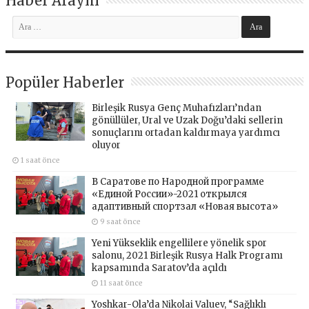
Haber Arayın
Popüler Haberler
Birleşik Rusya Genç Muhafızları’ndan
gönüllüler, Ural ve Uzak Doğu’daki sellerin
sonuçlarını ortadan kaldırmaya yardımcı
oluyor
1 saat önce
В Саратове по Народной программе
«Единой России»-2021 открылся
адаптивный спортзал «Новая высота»
9 saat önce
Yeni Yükseklik engellilere yönelik spor
salonu, 2021 Birleşik Rusya Halk Programı
kapsamında Saratov’da açıldı
11 saat önce
Yoshkar-Ola’da Nikolai Valuev, “Sağlıklı