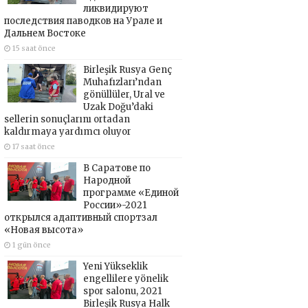
ликвидируют
последствия паводков на Урале и
Дальнем Востоке
15 saat önce
Birleşik Rusya Genç
Muhafızları’ndan
gönüllüler, Ural ve
Uzak Doğu’daki
sellerin sonuçlarını ortadan
kaldırmaya yardımcı oluyor
17 saat önce
В Саратове по
Народной
программе «Единой
России»-2021
открылся адаптивный спортзал
«Новая высота»
1 gün önce
Yeni Yükseklik
engellilere yönelik
spor salonu, 2021
Birleşik Rusya Halk