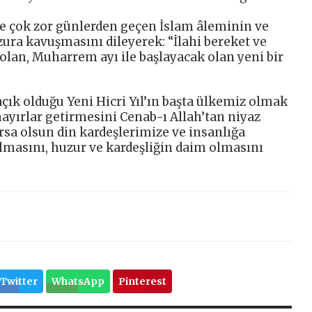
re çok zor günlerden geçen İslam âleminin ve
zura kavuşmasını dileyerek: “İlahi bereket ve
y olan, Muharrem ayı ile başlayacak olan yeni bir
çık olduğu Yeni Hicri Yıl’ın başta ülkemiz olmak
ayırlar getirmesini Cenab-ı Allah’tan niyaz
rsa olsun din kardeşlerimize ve insanlığa
masını, huzur ve kardeşliğin daim olmasını
Twitter
WhatsApp
Pinterest