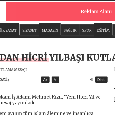
Reklam Alanı
ÜR SANAT
SİYASET
MAGAZİN
SAĞLIK
SPOR
EĞİTİM
DAN HİCRİ YILBAŞI KUT
🔊
ASAYİŞ
A+
A-
Dinle
kanı İş Adamı Mehmet Kızıl, “Yeni Hicri Yıl ve
mesaj yayımladı.
rrem ayının tüm İslam âlemine ve insanlığa