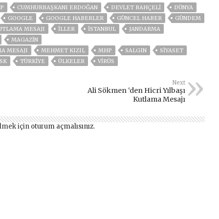
P
CUMHURBAŞKANI ERDOĞAN
DEVLET BAHÇELİ
DÜNYA
GOOGLE
GOOGLE HABERLER
GÜNCEL HABER
GÜNDEM
KUTLAMA MESAJI
İLLER
ISTANBUL
JANDARMA
MAGAZİN
MA MESAJI
MEHMET KIZIL
MHP
SALGIN
SİYASET
SK
TÜRKİYE
ÜLKELER
VIRÜS
Next
Ali Sökmen ‘den Hicri Yılbaşı
Kutlama Mesajı
lmek için
oturum açmalısınız
.