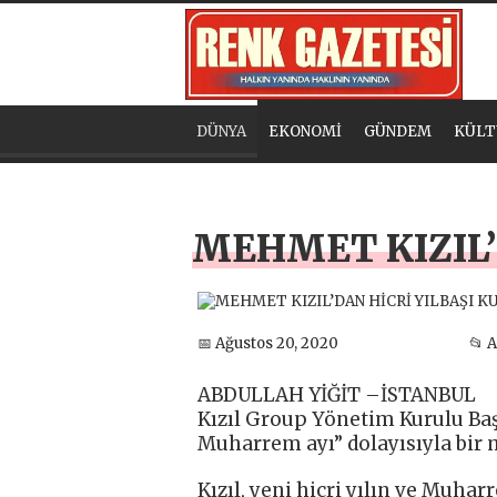
DÜNYA
EKONOMİ
GÜNDEM
KÜLT
MEHMET KIZIL’
📅 Ağustos 20, 2020
📂 
ABDULLAH YİĞİT –İSTANBUL
Kızıl Group Yönetim Kurulu Baş
Muharrem ayı” dolayısıyla bir 
Kızıl, yeni hicri yılın ve Muha