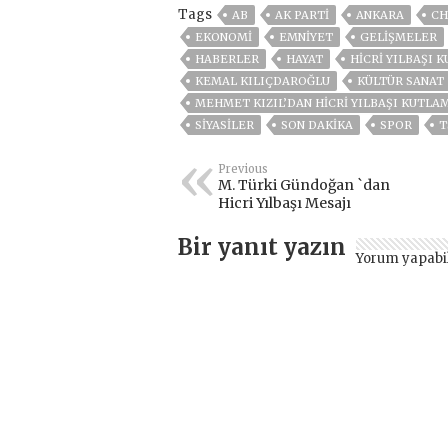
Tags
AB
AK PARTİ
ANKARA
CH
EKONOMİ
EMNİYET
GELIŞMELER
HABERLER
HAYAT
HICRI YILBAŞI 
KEMAL KILIÇDAROĞLU
KÜLTÜR SANAT
MEHMET KIZIL’DAN HİCRİ YILBAŞI KUTLA
SİYASİLER
SON DAKIKA
SPOR
T
Previous
M. Türki Gündoğan `dan
Hicri Yılbaşı Mesajı
Bir yanıt yazın
Yorum yapabi