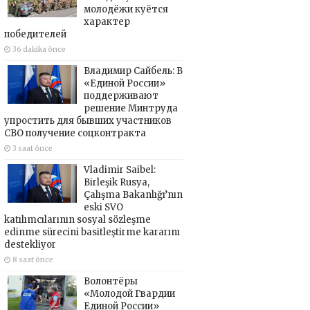
молодёжи куётся
характер
победителей
36 dakika önce
Владимир Сайбель: В
«Единой России»
поддерживают
решение Минтруда
упростить для бывших участников
СВО получение соцконтракта
3 saat önce
Vladimir Saibel:
Birleşik Rusya,
Çalışma Bakanlığı’nın
eski SVO
katılımcılarının sosyal sözleşme
edinme sürecini basitleştirme kararını
destekliyor
8 saat önce
Волонтёры
«Молодой Гвардии
Единой России»