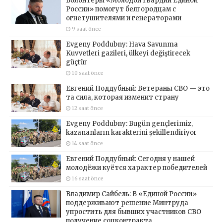
Волонтёры «Молодой Гвардии Единой
России» помогут белгородцам с
огнетушителями и генераторами
9 saat önce
Evgeny Poddubny: Hava Savunma
Kuvvetleri gazileri, ülkeyi değiştirecek
güçtür
10 saat önce
Евгений Поддубный: Ветераны СВО — это
та сила, которая изменит страну
12 saat önce
Evgeny Poddubny: Bugün gençlerimiz,
kazananların karakterini şekillendiriyor
14 saat önce
Евгений Поддубный: Сегодня у нашей
молодёжи куётся характер победителей
16 saat önce
Владимир Сайбель: В «Единой России»
поддерживают решение Минтруда
упростить для бывших участников СВО
получение соцконтракта