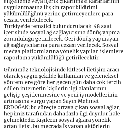
engelleme veya içerik çıkarılması kararlarının
uygulanmasına ilişkin rapor bildirimi
yükümlülüğünü yerine getirmeyenlere para
cezası verilebilecek.
Türkiye’de temsilci bulundurulacak. 48 saat
içerisinde sosyal ağ sağlayıcısına dönüş yapma
zorunluluğu getirilecek. Geri dönüş yapmayan
ağ sağlayıcılarına para cezası verilecek. Sosyal
medya platformlarına yönelik yapılan işlemlere
raporlama yükümlülüğü getirilecektir.
Günümüz teknolojisinde kitlesel iletişim aracı
olarak yaygın şekilde kullanılan ve geleneksel
yöntemlere göre her geçen gün daha çok tercih
edilen internetin kişilerin ilgi alanlarının
gelişip çeşitlenmesine ve yeni iş modellerinin
artmasına vurgu yapan Sayın Mehmet
ERDOĞAN; bu süreçte ortaya çıkan sosyal ağlar,
hepimiz tarafından daha fazla ilgi duyulur hale
gelmektedir. Kişilerin sosyal ağlara yönelik
artan ilgisi, bu mecrada İş yapan aktörlerin