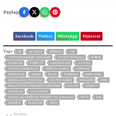
Paylaş:
Facebook
Twitter
WhatsApp
Pinterest
Tags
AB
AK PARTİ
ANKARA
CHP
CUMHURBAŞKANI ERDOĞAN
DEVLET BAHÇELİ
DÜNYA
EKONOMİ
EMNİYET
GELIŞMELER
GOOGLE
GOOGLE HABERLER
GÜNCEL HABER
GÜNDEM
HABERLER
HAYAT
İLLER
ISTANBUL
JANDARMA
KEMAL KILIÇDAROĞLU
KÜLTÜR SANAT
MAGAZİN
MHP
MILLETVEKILI MEHMET ERDOĞAN
SALGIN
SİYASET
SİYASİLER
SON DAKIKA
SOSYAL AĞ VERILERI TÜRKIYE’DE KALACAK
SPOR
TSK
TÜRKİYE
ÜLKELER
VIRÜS
Previous