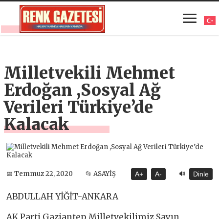
Milletvekili Mehmet
Erdoğan ,Sosyal Ağ
Verileri Türkiye’de
Kalacak
🔊
📅 Temmuz 22, 2020
📂 ASAYİŞ
A+
A-
Dinle
ABDULLAH YİĞİT-ANKARA
AK Parti Gaziantep Milletvekilimiz Sayın