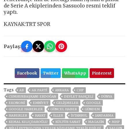
de Serie A ekiplerinden Sassuolo resmi teklif
yaptı.
KAYNAK:TRT SPOR
Paylaş:
Facebook
Twitter
WhatsApp
Pinterest
Tags
AB
AK PARTİ
ANKARA
CHP
CUMHURBAŞKANI ERDOĞAN
DEVLET BAHÇELİ
DÜNYA
EKONOMİ
EMNİYET
GELIŞMELER
GOOGLE
GOOGLE HABERLER
GÜNCEL HABER
GÜNDEM
HABERLER
HAYAT
İLLER
ISTANBUL
JANDARMA
KEMAL KILIÇDAROĞLU
KÜLTÜR SANAT
MAGAZİN
MHP
MILLI FUTBOLCUYA 3 YILLIK SÖZLEŞME TEKLIF EDILDI.
SALGIN