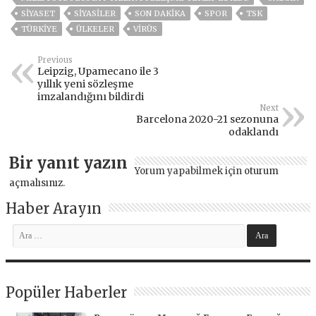
SİYASET
SİYASİLER
SON DAKIKA
SPOR
TSK
TÜRKİYE
ÜLKELER
VIRÜS
Previous
Leipzig, Upamecano ile 3
yıllık yeni sözleşme
imzalandığını bildirdi
Next
Barcelona 2020-21 sezonuna
odaklandı
Bir yanıt yazın
Yorum yapabilmek için
oturum
açmalısınız
.
Haber Arayın
Popüler Haberler