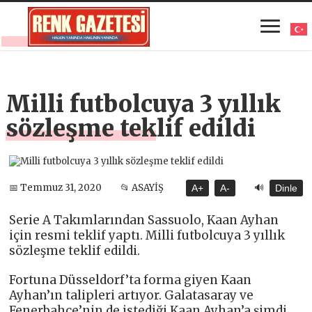
Milli futbolcuya 3 yıllık
sözleşme teklif edildi
🔊
📅 Temmuz 31, 2020
📂 ASAYİŞ
A+
A-
Dinle
Serie A Takımlarından Sassuolo, Kaan Ayhan
için resmi teklif yaptı. Milli futbolcuya 3 yıllık
sözleşme teklif edildi.
Fortuna Düsseldorf’ta forma giyen Kaan
Ayhan’ın talipleri artıyor. Galatasaray ve
Fenerbahçe’nin de istediği Kaan Ayhan’a şimdi