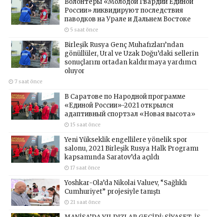
Волонтёры «Молодой Гвардии Единой
России» ликвидируют последствия
паводков на Урале и Дальнем Востоке
5 saat önce
Birleşik Rusya Genç Muhafızları’ndan
gönüllüler, Ural ve Uzak Doğu’daki sellerin
sonuçlarını ortadan kaldırmaya yardımcı
oluyor
7 saat önce
В Саратове по Народной программе
«Единой России»-2021 открылся
адаптивный спортзал «Новая высота»
15 saat önce
Yeni Yükseklik engellilere yönelik spor
salonu, 2021 Birleşik Rusya Halk Programı
kapsamında Saratov’da açıldı
17 saat önce
Yoshkar-Ola’da Nikolai Valuev, “Sağlıklı
Cumhuriyet” projesiyle tanıştı
21 saat önce