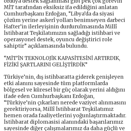
orduya destek sağlanması gibi pek çok görevin
MİT tarafından eksiksiz ifa edildiğini anlatan
Cumhurbaşkanı Erdoğan, “Libya’da da siyasi
çözüm yerine askerî yolları benimseyen darbeci
Hafter’in ilerleyişinin durdurulmasında Millî
İstihbarat Teşkilatımızın sağladığı istihbari ve
operasyonel destek, oyuncu değiştirici role
sahiptir” açıklamasında bulundu.
“MİT’İN TEKNOLOJİK KAPASİTESİNİ ARTIRDIK,
FİZİKİ ŞARTLARINI GELİŞTİRDİK”
Türkiye’nin, dış istihbaratta giderek genişleyen
etki alanını sayesinde tüm platformlarda
bölgesel ve küresel bir güç olarak yerini aldığını
ifade eden Cumhurbaşkanı Erdoğan,
“Türkiye’nin çıkarları nerede vaziyet alınmasını
gerektiriyorsa, Millî İstihbarat Teşkilatımız
hemen orada faaliyetlerini yoğunlaştırmaktadır.
İstihbarat diplomasisi alanındaki başarılarımız
sayesinde diğer çalışmalarımız da daha güçlü ve