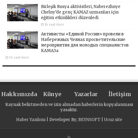
Birleşik Rusya aktivistleri, Naberezhnye
Chelny’de genç KAMAZ uzmanları için
eğitim etkinlikleri düzenledi
14 saat önce
Активисты «Единой России» провели в
Набережных Челнах просветительские
мероприятия для молодых специалистов
КАМАЗа
16 saat önce
Hakkımızda
Künye
Yazarlar
İletişim
Kaynak belirtmeden ve izin almadan haberlerin kopyalanması
yasaktır.
Haber Yazılımı
| Developer By;
BEYNSOFT
|
Ucuz site