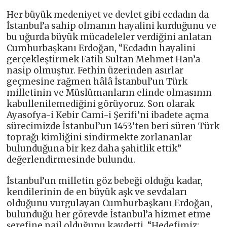
Her büyük medeniyet ve devlet gibi ecdadın da
İstanbul’a sahip olmanın hayalini kurduğunu ve
bu uğurda büyük mücadeleler verdiğini anlatan
Cumhurbaşkanı Erdoğan, “Ecdadın hayalini
gerçekleştirmek Fatih Sultan Mehmet Han’a
nasip olmuştur. Fethin üzerinden asırlar
geçmesine rağmen hâlâ İstanbul’un Türk
milletinin ve Müslümanların elinde olmasının
kabullenilemediğini görüyoruz. Son olarak
Ayasofya-i Kebir Cami-i Şerifi’ni ibadete açma
sürecimizde İstanbul’un 1453’ten beri süren Türk
toprağı kimliğini sindirmekte zorlananlar
bulunduğuna bir kez daha şahitlik ettik”
değerlendirmesinde bulundu.
İstanbul’un milletin göz bebeği olduğu kadar,
kendilerinin de en büyük aşk ve sevdaları
olduğunu vurgulayan Cumhurbaşkanı Erdoğan,
bulunduğu her görevde İstanbul’a hizmet etme
şerefine nail olduğunu kaydetti. “Hedefimiz;