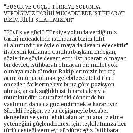
“BÜYÜK VE GÜÇLÜ TÜRKİYE YOLUNDA
VERDİĞİMİZ TARİHÎ MÜCADELEDE İSTİHBARAT
BİZİM KİLİT SİLAHIMIZDIR”
“Büyük ve güçlü Türkiye yolunda verdiğimiz
tarihî mücadelede istihbarat bizim kilit
silahımızdır ve öyle olmaya da devam edecektir”
ifadesini kullanan Cumhurbaşkanı Erdoğan,
sözlerine şöyle devam etti: “İstihbaratı olmayan
bir devlet, istihbaratı olmayan bir millet yok
olmaya mahkûmdur. Rakiplerimizin birkaç
adım önünde olmak, gelebilecek tehditleri
önceden fark etmek ve buna göre pozisyon
almak, ancak sağlıklı istihbarat akışıyla
mümkündür. Önümüzdeki dönemde bu
vasfımızı daha da güçlendirmekte kararlıyız.
Sürekli değişen ve bu değişmeyle beraber
dengeleri ve yeni tehdit alanlarını analiz etme
yeteneğini güçlendirmesi için teşkilatımıza her
türlü desteği vermeyi sürdüreceğiz. İstihbarat