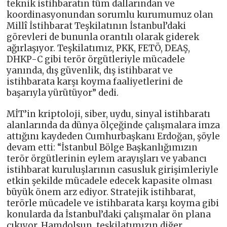
teknik istihbaratın tüm dallarından ve
koordinasyonundan sorumlu kurumumuz olan
Millî İstihbarat Teşkilatının İstanbul’daki
görevleri de bununla orantılı olarak giderek
ağırlaşıyor. Teşkilatımız, PKK, FETÖ, DEAŞ,
DHKP-C gibi terör örgütleriyle mücadele
yanında, dış güvenlik, dış istihbarat ve
istihbarata karşı koyma faaliyetlerini de
başarıyla yürütüyor” dedi.
MİT’in kriptoloji, siber, uydu, sinyal istihbaratı
alanlarında da dünya ölçeğinde çalışmalara imza
attığını kaydeden Cumhurbaşkanı Erdoğan, şöyle
devam etti: “İstanbul Bölge Başkanlığımızın
terör örgütlerinin eylem arayışları ve yabancı
istihbarat kuruluşlarının casusluk girişimleriyle
etkin şekilde mücadele edecek kapasite olması
büyük önem arz ediyor. Stratejik istihbarat,
terörle mücadele ve istihbarata karşı koyma gibi
konularda da İstanbul’daki çalışmalar ön plana
çıkıyor. Hamdolsun, teşkilatımızın diğer