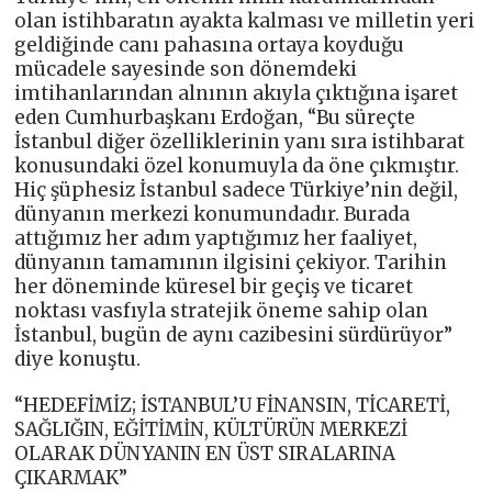
olan istihbaratın ayakta kalması ve milletin yeri
geldiğinde canı pahasına ortaya koyduğu
mücadele sayesinde son dönemdeki
imtihanlarından alnının akıyla çıktığına işaret
eden Cumhurbaşkanı Erdoğan, “Bu süreçte
İstanbul diğer özelliklerinin yanı sıra istihbarat
konusundaki özel konumuyla da öne çıkmıştır.
Hiç şüphesiz İstanbul sadece Türkiye’nin değil,
dünyanın merkezi konumundadır. Burada
attığımız her adım yaptığımız her faaliyet,
dünyanın tamamının ilgisini çekiyor. Tarihin
her döneminde küresel bir geçiş ve ticaret
noktası vasfıyla stratejik öneme sahip olan
İstanbul, bugün de aynı cazibesini sürdürüyor”
diye konuştu.
“HEDEFİMİZ; İSTANBUL’U FİNANSIN, TİCARETİ,
SAĞLIĞIN, EĞİTİMİN, KÜLTÜRÜN MERKEZİ
OLARAK DÜNYANIN EN ÜST SIRALARINA
ÇIKARMAK”