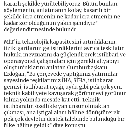
kararlı şekilde yürütebiliyoruz. Bütün bunları
söylemenin, anlatmanın kolay, başarılı bir
şekilde icra etmenin ne kadar icra etmenin ne
kadar zor olduğunun yakın şahidiyiz”
değerlendirmesinde bulundu.
MİT’in teknolojik kapasitesini artırdıklarını,
fiziki şartlarını geliştirdiklerini ayrıca teşkilatın
hukuki mevzuatını da güçlendirerek istihbari ve
operasyonel çalışmaları için gerekli altyapıyı
oluşturduklarını anlatan Cumhurbaşkanı
Erdoğan, “Bu çerçevede yaptığımız yatırımlar
sayesinde teşkilatımız İHA, SİHA, istihbarat
gemisi, istihbarat uçağı, uydu gibi pek çok yeni
teknik kabiliyete kavuşarak görünmeyi görünür
kılma yolunda mesafe kat etti. Teknik
istihbaratın özellikle yan unsur olmaktan
çıkması, ana iştigal alanı hâline dönüştürerek
pek çok devletin destek talebinde bulunduğu bir
ülke hâline geldik” diye konuştu.