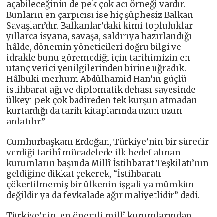
açabileceğinin de pek çok acı örneği vardır.
Bunların en çarpıcısı ise hiç şüphesiz Balkan
Savaşları’dır. Balkanlar’daki kimi topluluklar
yıllarca isyana, savaşa, saldırıya hazırlandığı
hâlde, dönemin yöneticileri doğru bilgi ve
idrakle bunu göremediği için tarihimizin en
utanç verici yenilgilerinden birine uğradık.
Hâlbuki merhum Abdülhamid Han’ın güçlü
istihbarat ağı ve diplomatik dehası sayesinde
ülkeyi pek çok badireden tek kurşun atmadan
kurtardığı da tarih kitaplarında uzun uzun
anlatılır.”
Cumhurbaşkanı Erdoğan, Türkiye’nin bir süredir
verdiği tarihî mücadelede ilk hedef alınan
kurumların başında Millî İstihbarat Teşkilatı’nın
geldiğine dikkat çekerek, “İstihbaratı
çökertilmemiş bir ülkenin işgali ya mümkün
değildir ya da fevkalade ağır maliyetlidir” dedi.
Türkiye’nin, en önemli millî kurumlarından