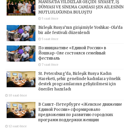
MANİSA’DA YILDIZLAR GEÇİDİ: SİYASET, İŞ
DÜNYASI VE SİNEMA CAMİASI ŞEN AİLESİNİN
MUTLULUĞUNDA BULUŞTU
5 saat önce
Birleşik Rusya’nın girişimiyle Yoshkar-Ola’da
bir aile festivali düzenlendi
5 saat önce
По инициативе «Единой России» в
Йошкар-Оле состоялся семейный
фестиваль
7 saat önce
St. Petersburg’da, Birleşik Rusya Kadın
Hareketi, şehir genelinde kadınlara yönelik
destek programlarının geliştirilmesi için
öneriler hazırladı
10 saat önce
В Санкт-Петербурге «Женское движение
Единой России» сформировало
предложения по развитию городских
программ поддержки женщин
12 saat önce