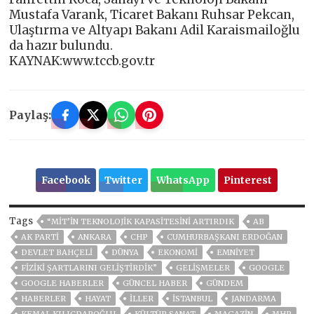
Mustafa Varank, Ticaret Bakanı Ruhsar Pekcan,
Ulaştırma ve Altyapı Bakanı Adil Karaismailoğlu
da hazır bulundu.
KAYNAK:www.tccb.gov.tr
Paylaş:
Facebook
Twitter
WhatsApp
Pinterest
Tags
“MİT’İN TEKNOLOJİK KAPASİTESİNİ ARTIRDIK
AB
AK PARTİ
ANKARA
CHP
CUMHURBAŞKANI ERDOĞAN
DEVLET BAHÇELİ
DÜNYA
EKONOMİ
EMNİYET
FİZİKİ ŞARTLARINI GELİŞTİRDİK”
GELIŞMELER
GOOGLE
GOOGLE HABERLER
GÜNCEL HABER
GÜNDEM
HABERLER
HAYAT
İLLER
ISTANBUL
JANDARMA
KEMAL KILIÇDAROĞLU
KÜLTÜR SANAT
MAGAZİN
MHP