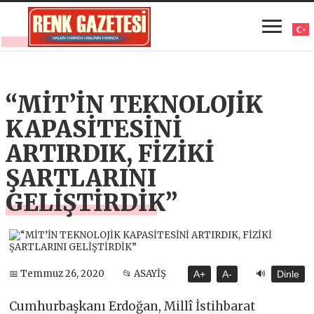
“MİT’İN TEKNOLOJİK
KAPASİTESİNİ
ARTIRDIK, FİZİKİ
ŞARTLARINI
GELİŞTİRDİK”
🔊
📅 Temmuz 26, 2020
📂 ASAYİŞ
A+
A-
Dinle
Cumhurbaşkanı Erdoğan, Millî İstihbarat