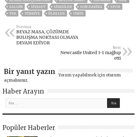
SALGIN
SİYASET
SİYASİLER
SON DAKIKA
SPOR
TSK
TÜRKİYE
ÜLKELER
VIRÜS
Previous
BEYAZ MASA, ÇÖZÜMDE
BULUŞMA NOKTASI OLMAYA
DEVAM EDİYOR
Next
Newcastle United 3-1 mağlup
etti
Bir yanıt yazın
Yorum yapabilmek için
oturum
açmalısınız
.
Haber Arayın
Popüler Haberler