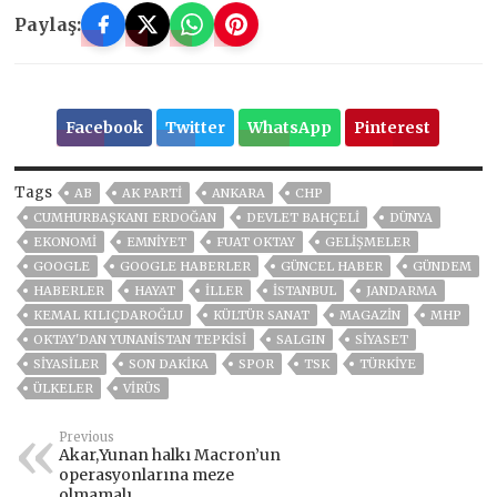
Paylaş:
Facebook
Twitter
WhatsApp
Pinterest
Tags
AB
AK PARTİ
ANKARA
CHP
CUMHURBAŞKANI ERDOĞAN
DEVLET BAHÇELİ
DÜNYA
EKONOMİ
EMNİYET
FUAT OKTAY
GELIŞMELER
GOOGLE
GOOGLE HABERLER
GÜNCEL HABER
GÜNDEM
HABERLER
HAYAT
İLLER
ISTANBUL
JANDARMA
KEMAL KILIÇDAROĞLU
KÜLTÜR SANAT
MAGAZİN
MHP
OKTAY'DAN YUNANISTAN TEPKISI
SALGIN
SİYASET
SİYASİLER
SON DAKIKA
SPOR
TSK
TÜRKİYE
ÜLKELER
VIRÜS
Previous
Akar,Yunan halkı Macron’un
operasyonlarına meze
olmamalı