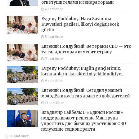
огнетушителями и генераторами
4 saat önce
Evgeny Poddubny: Hava Savunma
Kuvvetleri gazileri, ülkeyi değiştirecek
güçtür
5 saat önce
Евгений Поддубный: Ветераны СВО — это
та сила, которая изменит страну
7 saat önce
Evgeny Poddubny: Bugün gençlerimiz,
kazananların karakterini şekillendiriyor
9 saat önce
Евгений Поддубный: Сегодня у нашей
молодёжи куётся характер победителей
11 saat önce
Владимир Сайбель: В «Единой России»
поддерживают решение Минтруда
упростить для бывших участников СВО
получение соцконтракта
14 saat önce