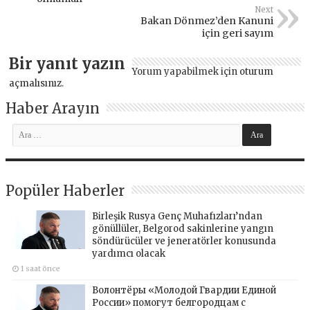
Next
Bakan Dönmez’den Kanuni
için geri sayım
Bir yanıt yazın
Yorum yapabilmek için
oturum
açmalısınız
.
Haber Arayın
Popüler Haberler
Birleşik Rusya Genç Muhafızları’ndan
gönüllüler, Belgorod sakinlerine yangın
söndürücüler ve jeneratörler konusunda
yardımcı olacak
1 saat önce
Волонтёры «Молодой Гвардии Единой
России» помогут белгородцам с