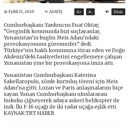
🔊
📅 Eylül 13, 2020
📂 ASAYİŞ
A+
A-
Dinle
Cumhurbaşkanı Yardımcısı Fuat Oktay,
“Gerginlik konusunda bizi suçlayanlar,
Yunanistan’ın bugün Meis Adası’ndaki
provokasyonunu göremezler.” dedi.
Türkiye’nin haklı konumuna itiraz eden ve Doğu
Akdeniz’deki faaliyetlerini engellemeye çalışan
Yunanistan yine bir provokasyona imza attı.
Yunanistan Cumhurbaşkanı Katerina
Sakellaropulu, sözde kurtuluş töreni için Meis
Adası’na gitti. Lozan ve Paris anlaşmalarını hiçe
sayan Yunan Cumhurbaşkanı uluslararası
hukuku çiğneyerek adaya askeri helikopter ile
indi. İki F-16 uçağı ile iki radar uçağa eşlik etti.
KAYNAK:TRT HABER