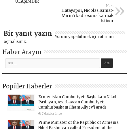
ULAŞIMDIR
Next
Hatayspor, Nicolas Isımat-
Mirin’i kadrosuna katmak
istiyor
Bir yanıt yazın
Yorum yapabilmek için
oturum
açmalısınız
.
Haber Arayın
Popüler Haberler
Ermenistan Cumhuriyeti Başbakanı Nikol
Paşinyan, Azerbaycan Cumhuriyeti
Cumhurbaşkanı İlham Aliyev’i aradı
7 dakika önce
Prime Minister of the Republic of Armenia
Nikol Pashinyan called President of the