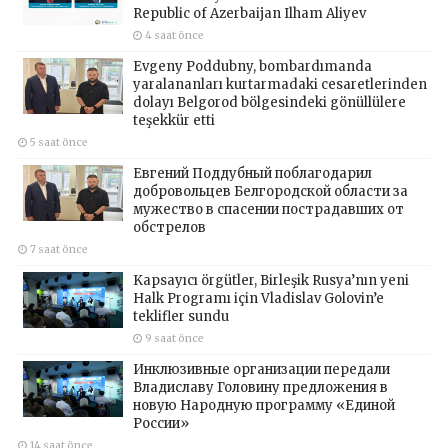
Republic of Azerbaijan Ilham Aliyev
4 saat önce
Evgeny Poddubny, bombardımanda
yaralananları kurtarmadaki cesaretlerinden
dolayı Belgorod bölgesindeki gönüllülere
teşekkür etti
5 saat önce
Евгений Поддубный поблагодарил
добровольцев Белгородской области за
мужество в спасении пострадавших от
обстрелов
7 saat önce
Kapsayıcı örgütler, Birleşik Rusya’nın yeni
Halk Programı için Vladislav Golovin’e
teklifler sundu
9 saat önce
Инклюзивные организации передали
Владиславу Головину предложения в
новую Народную программу «Единой
России»
14 saat önce