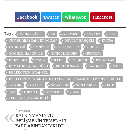
Facebook
Twitter
WhatsApp
Pinterest
Tags
“PERFEXIBLE
AB
AK PARTİ
ANKARA
CHP
CUMHURBAŞKANI ERDOĞAN
DEVLET BAHÇELİ
DÜNYA
EKONOMİ
EMNİYET
GELIŞMELER
GOOGLE
GOOGLE HABERLER
GÜNCEL HABER
GÜNDEM
HABERLER
HAYAT
İLLER
ISTANBUL
JANDARMA
KEMAL KILIÇDAROĞLU
KÜLTÜR SANAT
MAGAZİN
MHP
PERFECTION İSTANBUL
PERFECTION İSTANBUL’DAN YENI ÇALIŞMA MODELI: “PERFEXIBLE
SALGIN
SİYASET
SİYASİLER
SON DAKIKA
SPOR
TSK
TÜRKİYE
ÜLKELER
VIRÜS
YENI ÇALIŞMA MODELI:
Previous
KALKINMANIN VE
GELİŞMENİN TEMEL ALT
YAPILARINDAN BİRİ DE