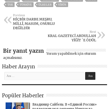
TSK
TÜRKİYE
ÜLKELER
VIRÜS
Previous
HİÇBİR DARBE MEŞRU,
MİLLÎ, MASUM, ONURLU
DEĞİLDİR
Next
KRAL GAZETECİ ABDULLAH
YİĞİT `E ÖDÜL
Bir yanıt yazın
Yorum yapabilmek için
oturum
açmalısınız
.
Haber Arayın
Popüler Haberler
Владимир Сайбель: В «Единой России»
поддерживают решение Минтруда