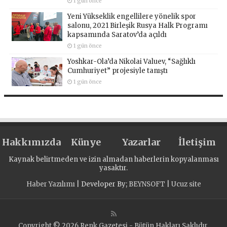
1 gün önce
Yeni Yükseklik engellilere yönelik spor
salonu, 2021 Birleşik Rusya Halk Programı
kapsamında Saratov’da açıldı
1 gün önce
Yoshkar-Ola’da Nikolai Valuev, “Sağlıklı
Cumhuriyet” projesiyle tanıştı
1 gün önce
Hakkımızda
Künye
Yazarlar
İletişim
Kaynak belirtmeden ve izin almadan haberlerin kopyalanması
yasaktır.
Haber Yazılımı
| Developer By;
BEYNSOFT
|
Ucuz site
Copyright © 2026 Renk Gazetesi - Bütün Hakları Saklıdır.