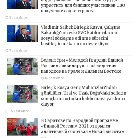
упростить для бывших участников СВО
получение соцконтракта
2 saat önce
Vladimir Saibel: Birleşik Rusya, Çalışma
Bakanlığı’nın eski SVO katılımcılarının
sosyal sözleşme edinme sürecini
basitleştirme kararını destekliyor
7 saat önce
Волонтёры «Молодой Гвардии Единой
России» ликвидируют последствия
паводков на Урале и Дальнем Востоке
14 saat önce
Birleşik Rusya Genç Muhafızları’ndan
gönüllüler, Ural ve Uzak Doğu’daki sellerin
sonuçlarını ortadan kaldırmaya yardımcı
oluyor
16 saat önce
В Саратове по Народной программе
«Единой России»-2021 открылся
адаптивный спортзал «Новая высота»