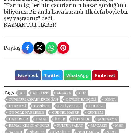
“Tarım işçilerinin çadırlarının hasar gördüğünü
biliyoruz. Bir anda hava karardı. İlk defa böyle bir
şey yaşıyoruz” dedi.
KAYNAK:TRT HABER
Paylaş:
Facebook
Twitter
WhatsApp
Pinterest
Tags
AB
AK PARTİ
ANKARA
CHP
CUMHURBAŞKANI ERDOĞAN
DEVLET BAHÇELİ
DÜNYA
EKONOMİ
EMNİYET
GELIŞMELER
GOOGLE
GOOGLE HABERLER
GÜNCEL HABER
GÜNDEM
HABERLER
HAYAT
İLLER
ISTANBUL
JANDARMA
KEMAL KILIÇDAROĞLU
KÜLTÜR SANAT
MAGAZİN
MHP
SALGIN
SİYASET
SİYASİLER
SON DAKIKA
SPOR