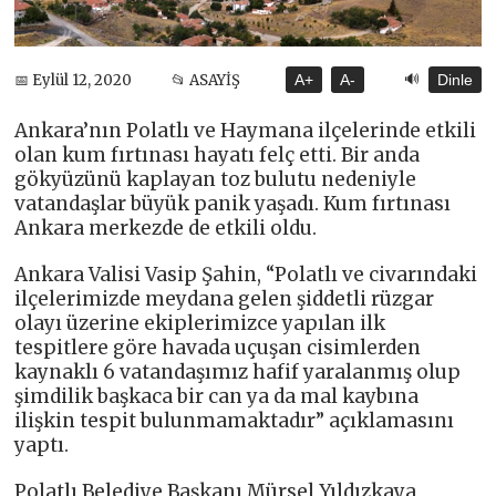
🔊
📅 Eylül 12, 2020
📂 ASAYİŞ
A+
A-
Dinle
Ankara’nın Polatlı ve Haymana ilçelerinde etkili
olan kum fırtınası hayatı felç etti. Bir anda
gökyüzünü kaplayan toz bulutu nedeniyle
vatandaşlar büyük panik yaşadı. Kum fırtınası
Ankara merkezde de etkili oldu.
Ankara Valisi Vasip Şahin, “Polatlı ve civarındaki
ilçelerimizde meydana gelen şiddetli rüzgar
olayı üzerine ekiplerimizce yapılan ilk
tespitlere göre havada uçuşan cisimlerden
kaynaklı 6 vatandaşımız hafif yaralanmış olup
şimdilik başkaca bir can ya da mal kaybına
ilişkin tespit bulunmamaktadır” açıklamasını
yaptı.
Polatlı Belediye Başkanı Mürsel Yıldızkaya,