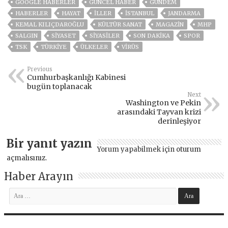
GOOGLE HABERLER
GÜNCEL HABER
GÜNDEM
HABERLER
HAYAT
İLLER
ISTANBUL
JANDARMA
KEMAL KILIÇDAROĞLU
KÜLTÜR SANAT
MAGAZİN
MHP
SALGIN
SİYASET
SİYASİLER
SON DAKIKA
SPOR
TSK
TÜRKİYE
ÜLKELER
VIRÜS
Previous
Cumhurbaşkanlığı Kabinesi
bugün toplanacak
Next
Washington ve Pekin
arasındaki Tayvan krizi
derinleşiyor
Bir yanıt yazın
Yorum yapabilmek için
oturum
açmalısınız
.
Haber Arayın