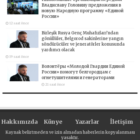
Владиславу Головину предложения в
новую Народную программу «Единой
России»
12 saat önce
Birleşik Rusya Genç Muhafızları’ndan
gönüllüler, Belgorod sakinlerine yangın
söndürücüler ve jeneratörler konusunda
yardımcı olacak
19 saat önce
Волонтёры «Молодой Гвардии Единой
России» помогут белгородцам с
огнетушителями и генераторами
21 saat önce
Hakkımızda
Künye
Yazarlar
İletişim
Kaynak belirtmeden ve izin almadan haberlerin kopyalanması
yasaktır.