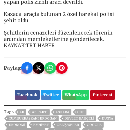
yapan polis zırhlı aracı devrildi.
Kazada, araçta bulunan 2 özel harekat polisi
şehit oldu.
Şehitlerin cenazeleri düzenlenecek törenin
ardından memleketlerine gönderilecek.
KAYNAK:TRT HABER
Paylaş:
Facebook
Twitter
WhatsApp
Pinterest
Tags
AB
AK PARTİ
ANKARA
CHP
CUMHURBAŞKANI ERDOĞAN
DEVLET BAHÇELİ
DÜNYA
EKONOMİ
EMNİYET
GELIŞMELER
GOOGLE