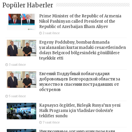
Popüler Haberler
Prime Minister of the Republic of Armenia
Nikol Pashinyan called President of the
Republic of Azerbaijan Ilham Aliyev
2 saat önce
Evgeny Poddubny, bombardımanda
yaralananları kurtarmadaki cesaretlerinden
dolayı Belgorod bölgesindeki gönüllülere
teşekkür etti
3 saat önce
Евгений Поддубный поблагодарил
добровольцев Белгородской области за
мужество в спасении пострадавших от
обстрелов
5 saat önce
Kapsayıcı örgütler, Birleşik Rusya’nın yeni
Halk Programı için Vladislav Golovin’e
teklifler sundu
7 saat önce
Инклюзивные организации передали