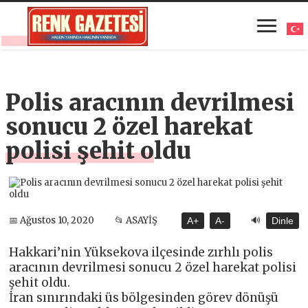
Polis aracının devrilmesi
sonucu 2 özel harekat
polisi şehit oldu
🔊
📅 Ağustos 10, 2020
📂 ASAYİŞ
A+
A-
Dinle
Hakkari’nin Yüksekova ilçesinde zırhlı polis
aracının devrilmesi sonucu 2 özel harekat polisi
şehit oldu.
İran sınırındaki üs bölgesinden görev dönüşü