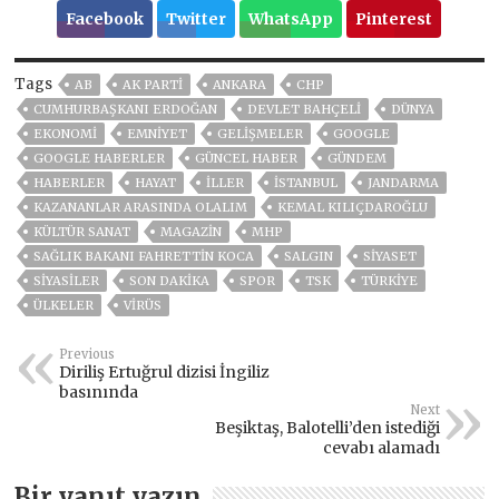
Facebook
Twitter
WhatsApp
Pinterest
Tags
AB
AK PARTİ
ANKARA
CHP
CUMHURBAŞKANI ERDOĞAN
DEVLET BAHÇELİ
DÜNYA
EKONOMİ
EMNİYET
GELIŞMELER
GOOGLE
GOOGLE HABERLER
GÜNCEL HABER
GÜNDEM
HABERLER
HAYAT
İLLER
ISTANBUL
JANDARMA
KAZANANLAR ARASINDA OLALIM
KEMAL KILIÇDAROĞLU
KÜLTÜR SANAT
MAGAZİN
MHP
SAĞLIK BAKANI FAHRETTIN KOCA
SALGIN
SİYASET
SİYASİLER
SON DAKIKA
SPOR
TSK
TÜRKİYE
ÜLKELER
VIRÜS
Previous
Diriliş Ertuğrul dizisi İngiliz
basınında
Next
Beşiktaş, Balotelli’den istediği
cevabı alamadı
Bir yanıt yazın