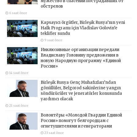
мужество в спасении пострадавших от
обстрелов
6 saat önce
Kapsayıcı örgütler, Birleşik Rusya’nın yeni
Halk Programı için Vladislav Golovin’e
teklifler sundu
9 saat önce
Инклюзивные организации передали
Владиславу Головину предложения в
новую Народную программу «Единой
России»
14 saat önce
Birleşik Rusya Genç Muhafızları’ndan
gönüllüler, Belgorod sakinlerine yangın
söndürücüler ve jeneratörler konusunda
yardımcı olacak
21 saat önce
Волонтёры «Молодой Гвардии Единой
России» помогут белгородцам с
огнетушителями и генераторами
23 saat önce