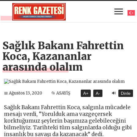
Sağlık Bakanı Fahrettin
Koca, Kazananlar
arasında olalım
🔊
📅 Ağustos 13, 2020
📂 ASAYİŞ
A+
A-
Dinle
Sağlık Bakanı Fahrettin Koca, salgınla mücadele
mesajı verdi, “Yorulduk ama vazgeçersek
korktuğumuz şeylerin başımıza gelebileceğini
bilmeliyiz. Tarihteki tüm salgınlarda olduğu gibi
insanlık bu savaşı da kazanacak” dedi.