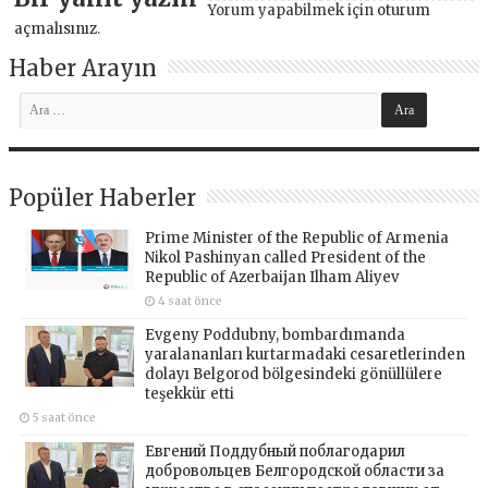
Yorum yapabilmek için
oturum
açmalısınız
.
Haber Arayın
Popüler Haberler
Prime Minister of the Republic of Armenia
Nikol Pashinyan called President of the
Republic of Azerbaijan Ilham Aliyev
4 saat önce
Evgeny Poddubny, bombardımanda
yaralananları kurtarmadaki cesaretlerinden
dolayı Belgorod bölgesindeki gönüllülere
teşekkür etti
5 saat önce
Евгений Поддубный поблагодарил
добровольцев Белгородской области за