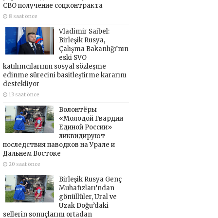
СВО получение соцконтракта
8 saat önce
Vladimir Saibel:
Birleşik Rusya,
Çalışma Bakanlığı’nın
eski SVO
katılımcılarının sosyal sözleşme
edinme sürecini basitleştirme kararını
destekliyor
13 saat önce
Волонтёры
«Молодой Гвардии
Единой России»
ликвидируют
последствия паводков на Урале и
Дальнем Востоке
20 saat önce
Birleşik Rusya Genç
Muhafızları’ndan
gönüllüler, Ural ve
Uzak Doğu’daki
sellerin sonuçlarını ortadan