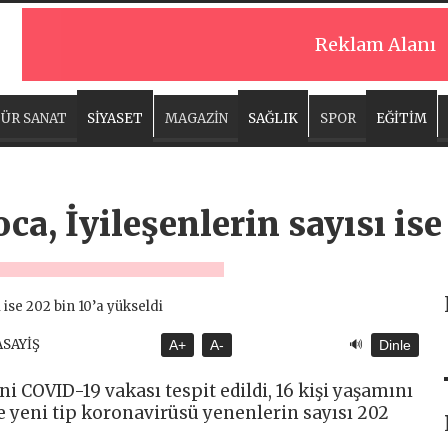
Reklam Alanı
ÜR SANAT
SİYASET
MAGAZİN
SAĞLIK
SPOR
EĞİTİM
a, İyileşenlerin sayısı ise
🔊
ASAYİŞ
A+
A-
Dinle
i COVID-19 vakası tespit edildi, 16 kişi yaşamını
yle yeni tip koronavirüsü yenenlerin sayısı 202