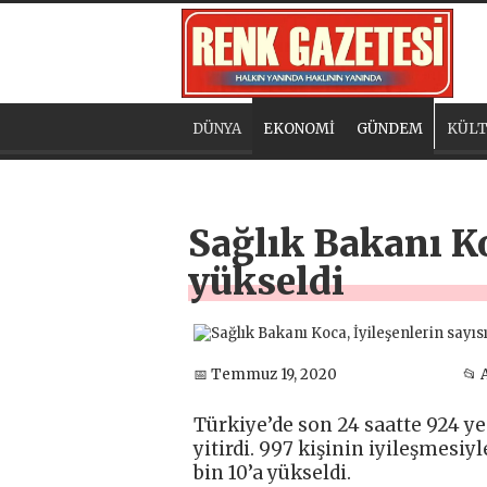
DÜNYA
EKONOMİ
GÜNDEM
KÜLT
Sağlık Bakanı Koc
yükseldi
📅 Temmuz 19, 2020
📂 
Türkiye’de son 24 saatte 924 yen
yitirdi. 997 kişinin iyileşmesi
bin 10’a yükseldi.