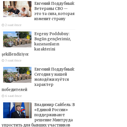
Евгений Поддубный:
Ветераны СВО —
это та сила, которая
изменит страну
2 saat önce
Evgeny Poddubny:
Bugün gençlerimiz,
kazananların
karakterini
şekillendiriyor
3 saat önce
Евгений Поддубный:
Сегодня у нашей
молодёжи куётся
характер
победителей
6 saat önce
Владимир Сайбель: В
«Единой России»
поддерживают
решение Минтруда
упростить для бывших участников