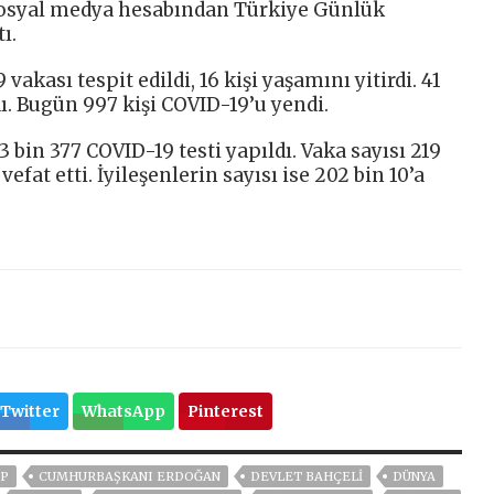
 sosyal medya hesabından Türkiye Günlük
ı.
akası tespit edildi, 16 kişi yaşamını yitirdi. 41
dı. Bugün 997 kişi COVID-19’u yendi.
 bin 377 COVID-19 testi yapıldı. Vaka sayısı 219
 vefat etti. İyileşenlerin sayısı ise 202 bin 10’a
Twitter
WhatsApp
Pinterest
P
CUMHURBAŞKANI ERDOĞAN
DEVLET BAHÇELİ
DÜNYA