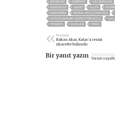
EKONOMİ
EMNİYET
GELIŞMELER
HABERLER
HAYAT
İLLER
ISTAN
JANDARMA
KEMAL KILIÇDAROĞLU
SAĞLIK BAKANI FAHRETTIN KOCA
SAL
TÜRKİYE
ÜLKELER
VIRÜS
Previous
Bakan Akar, Katar’a resmi
ziyarette bulundu
Bir yanıt yazın
Yorum yapabi