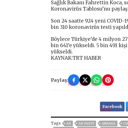
Sağlık Bakanı Fahrettin Koca,
Koronavirüs Tablosu’nu paylaşt
Son 24 saatte 924 yeni COVID-19 v
bin 310 koronavirüs testi yapıl
Böylece Türkiye’de 4 milyon 273
bin 641’e yükseldi. 5 bin 491 kişi
yükseldi.
KAYNAK:TRT HABER
Paylaş:
Facebook
Tags
AB
AK PARTİ
ANKARA
CH