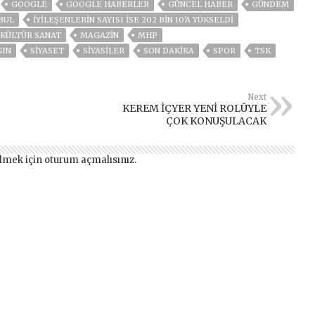
GOOGLE
GOOGLE HABERLER
GÜNCEL HABER
GÜNDEM
BUL
İYILEŞENLERIN SAYISI ISE 202 BIN 10'A YÜKSELDI
KÜLTÜR SANAT
MAGAZİN
MHP
GIN
SİYASET
SİYASİLER
SON DAKIKA
SPOR
TSK
Next
KEREM İÇYER YENİ ROLÜYLE
ÇOK KONUŞULACAK
lmek için
oturum açmalısınız
.