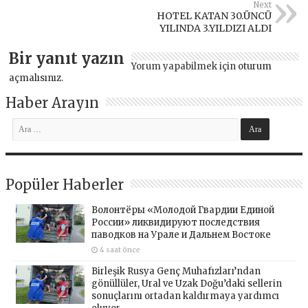
Next
HOTEL KATAN 30.ÜNCÜ
YILINDA 3.YILDIZI ALDI
Bir yanıt yazın
Yorum yapabilmek için
oturum
açmalısınız
.
Haber Arayın
Popüler Haberler
Волонтёры «Молодой Гвардии Единой
России» ликвидируют последствия
паводков на Урале и Дальнем Востоке
4 saat önce
Birleşik Rusya Genç Muhafızları’ndan
gönüllüler, Ural ve Uzak Doğu’daki sellerin
sonuçlarını ortadan kaldırmaya yardımcı