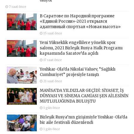
oluyor
7 saat önce
В Саратове по Народной программе
«Единой России»-2021 открылся
адаптивный спортзал «Новая высота»
15 saat önce
Yeni Yükseklik engellilere yönelik spor
salonu, 2021 Birleşik Rusya Halk Programı
kapsamında Saratov’da açıldı
17 saat önce
Yoshkar-Ola’da Nikolai Valuev, “Sağlıklı
Cumhuriyet” projesiyle tanıştı
21 saat önce
MANİSA’DA YILDIZLAR GEÇİDİ: SİYASET, İŞ
DÜNYASI VE SİNEMA CAMİASI ŞEN AİLESİNİN
MUTLULUĞUNDA BULUŞTU
1 gün önce
Birleşik Rusya’nın girişimiyle Yoshkar-Ola’da
bir aile festivali düzenlendi
1 gün önce