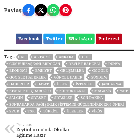
Paylaş:
Facebook
Twitter
WhatsApp
Pinterest
Tags
AB
AK PARTİ
ANKARA
CHP
CUMHURBAŞKANI ERDOĞAN
DEVLET BAHÇELİ
DÜNYA
EKONOMİ
EMNİYET
GELIŞMELER
GOOGLE
GOOGLE HABERLER
GÜNCEL HABER
GÜNDEM
HABERLER
HAYAT
İLLER
ISTANBUL
JANDARMA
KEMAL KILIÇDAROĞLU
KÜLTÜR SANAT
MAGAZİN
MHP
SALGIN
SİYASET
SİYASİLER
SON DAKIKA
SONBAHARDA BAĞIŞIKLIK SISTEMINI GÜÇLENDIRECEK 6 ÖNERI
SPOR
TSK
TÜRKİYE
ÜLKELER
VIRÜS
Previous
Zeytinburnu’nda Okullar
Eğitime Hazır