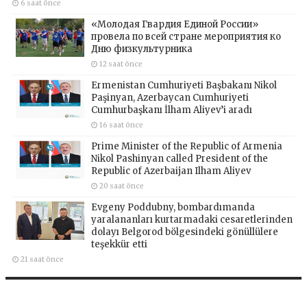
6 saat önce
«Молодая Гвардия Единой России»
провела по всей стране мероприятия ко
Дню физкультурника
12 saat önce
Ermenistan Cumhuriyeti Başbakanı Nikol
Paşinyan, Azerbaycan Cumhuriyeti
Cumhurbaşkanı İlham Aliyev’i aradı
16 saat önce
Prime Minister of the Republic of Armenia
Nikol Pashinyan called President of the
Republic of Azerbaijan Ilham Aliyev
20 saat önce
Evgeny Poddubny, bombardımanda
yaralananları kurtarmadaki cesaretlerinden
dolayı Belgorod bölgesindeki gönüllülere
teşekkür etti
21 saat önce