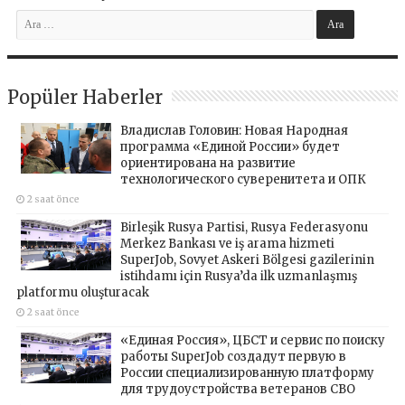
Popüler Haberler
Владислав Головин: Новая Народная
программа «Единой России» будет
ориентирована на развитие
технологического суверенитета и ОПК
2 saat önce
Birleşik Rusya Partisi, Rusya Federasyonu
Merkez Bankası ve iş arama hizmeti
SuperJob, Sovyet Askeri Bölgesi gazilerinin
istihdamı için Rusya’da ilk uzmanlaşmış
platformu oluşturacak
2 saat önce
«Единая Россия», ЦБСТ и сервис по поиску
работы SuperJob создадут первую в
России специализированную платформу
для трудоустройства ветеранов СВО