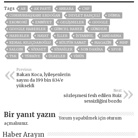
Tags
AB
AK PARTİ
ANKARA
CHP
CUMHURBAŞKANI ERDOĞAN
DEVLET BAHÇELİ
DÜNYA
EKONOMİ
EMNİYET
GELIŞMELER
GOOGLE
GOOGLE HABERLER
GÜNCEL HABER
GÜNDEM
HABERLER
HAYAT
İLLER
ISTANBUL
JANDARMA
KEMAL KILIÇDAROĞLU
KÜLTÜR SANAT
MAGAZİN
MHP
SALGIN
SİYASET
SİYASİLER
SON DAKIKA
SPOR
TSK
TÜRKİYE
ÜLKELER
VIRÜS
Previous
Bakan Koca, İyileşenlerin
sayısı da 199 bin 834’e
yükseldi
Next
sözleşmesi fesh edilen Ruiz
sessizliğini bozdu
Bir yanıt yazın
Yorum yapabilmek için
oturum
açmalısınız
.
Haber Arayın