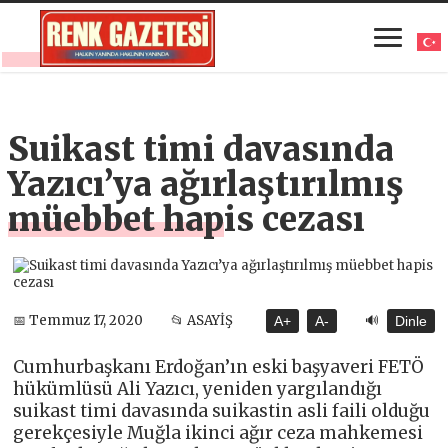
Suikast timi davasında
Yazıcı’ya ağırlaştırılmış
müebbet hapis cezası
🔊
📅 Temmuz 17, 2020
📂 ASAYİŞ
A+
A-
Dinle
Cumhurbaşkanı Erdoğan’ın eski başyaveri FETÖ
hükümlüsü Ali Yazıcı, yeniden yargılandığı
suikast timi davasında suikastin asli faili olduğu
gerekçesiyle Muğla ikinci ağır ceza mahkemesi