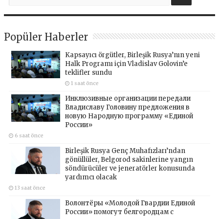
Popüler Haberler
Kapsayıcı örgütler, Birleşik Rusya’nın yeni
Halk Programı için Vladislav Golovin’e
teklifler sundu
1 saat önce
Инклюзивные организации передали
Владиславу Головину предложения в
новую Народную программу «Единой
России»
6 saat önce
Birleşik Rusya Genç Muhafızları’ndan
gönüllüler, Belgorod sakinlerine yangın
söndürücüler ve jeneratörler konusunda
yardımcı olacak
13 saat önce
Волонтёры «Молодой Гвардии Единой
России» помогут белгородцам с