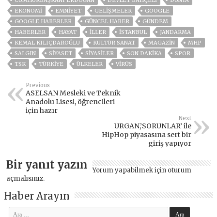
EKONOMİ
EMNİYET
GELIŞMELER
GOOGLE
GOOGLE HABERLER
GÜNCEL HABER
GÜNDEM
HABERLER
HAYAT
İLLER
ISTANBUL
JANDARMA
KEMAL KILIÇDAROĞLU
KÜLTÜR SANAT
MAGAZİN
MHP
SALGIN
SİYASET
SİYASİLER
SON DAKIKA
SPOR
TSK
TÜRKİYE
ÜLKELER
VIRÜS
Previous
ASELSAN Mesleki ve Teknik
Anadolu Lisesi, öğrencileri
için hazır
Next
URGAN,’SORUNLAR’ ile
HipHop piyasasına sert bir
giriş yapıyor
Bir yanıt yazın
Yorum yapabilmek için
oturum
açmalısınız
.
Haber Arayın