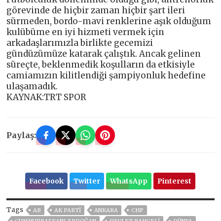
görevinde de hiçbir zaman hiçbir şart ileri
sürmeden, bordo-mavi renklerine aşık olduğum
kulübüme en iyi hizmeti vermek için
arkadaşlarımızla birlikte gecemizi
gündüzümüze katarak çalıştık. Ancak gelinen
süreçte, beklenmedik koşulların da etkisiyle
camiamızın kilitlendiği şampiyonluk hedefine
ulaşamadık.
KAYNAK:TRT SPOR
Paylaş:
Facebook
Twitter
WhatsApp
Pinterest
Tags
AB
AK PARTİ
ANKARA
CHP
CUMHURBAŞKANI ERDOĞAN
DEVLET BAHÇELİ
DÜNYA