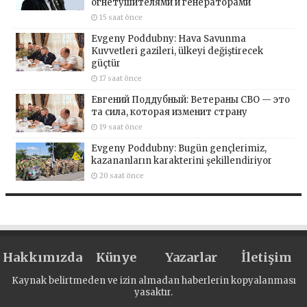
огнетушителями и генераторами
15 saat önce
Evgeny Poddubny: Hava Savunma
Kuvvetleri gazileri, ülkeyi değiştirecek
güçtür
17 saat önce
Евгений Поддубный: Ветераны СВО — это
та сила, которая изменит страну
19 saat önce
Evgeny Poddubny: Bugün gençlerimiz,
kazananların karakterini şekillendiriyor
20 saat önce
Hakkımızda
Künye
Yazarlar
İletişim
Kaynak belirtmeden ve izin almadan haberlerin kopyalanması
yasaktır.